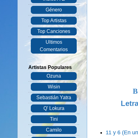
Género
Top Artistas
Top Canciones
Ultimos
Comentarios
Artistas Populares
Ozuna
Wisin
B
Sebastián Yatra
Letr
Q' Lokura
Tini
Camilo
11 y 6 (En un