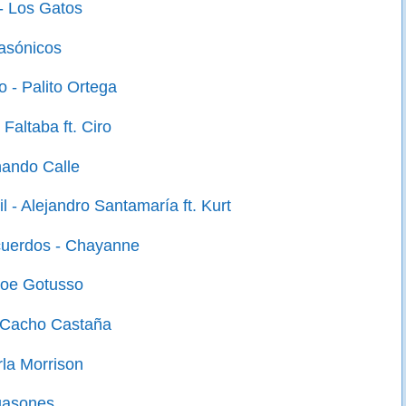
 - Los Gatos
basónicos
o - Palito Ortega
 Faltaba ft. Ciro
nando Calle
 - Alejandro Santamaría ft. Kurt
cuerdos - Chayanne
Zoe Gotusso
- Cacho Castaña
rla Morrison
uasones