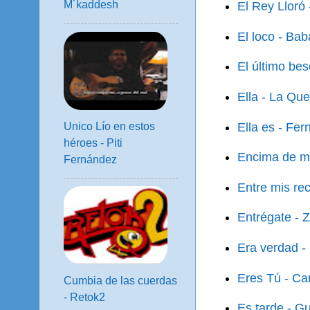
M´kaddesh
El Rey Lloró
El loco - Ba
El último bes
Ella - La Que
Unico Lío en estos
Ella es - Fer
héroes - Piti
Encima de mil
Fernández
Entre mis re
Entrégate - 
Era verdad 
Eres Tú - Ca
Cumbia de las cuerdas
- Retok2
Es tarde - G