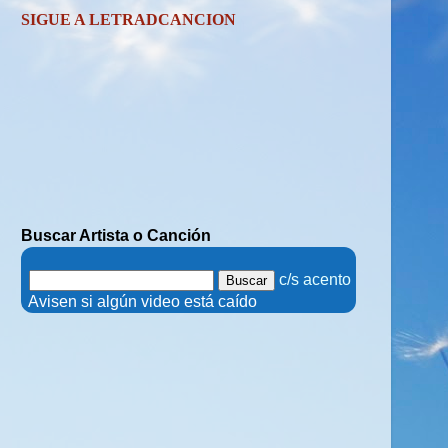
SIGUE A LETRADCANCION
Buscar Artista o Canción
.
c/s acento
.
Avisen si algún video está caído