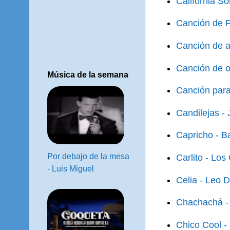
California So
Canción de P
Canción de a
Canción de o
Música de la semana
Canción para
Candilejas - 
Capricho - B
Por debajo de la mesa
Carlito - Lo
- Luis Miguel
Celia - Leo 
Chachachá -
Chico Cool -