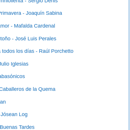
mniolienta - Sergio Denis
rimavera - Joaquín Sabina
mor - Mafalda Cardenal
toño - José Luis Perales
 todos los días - Raúl Porchetto
Julio Iglesias
abasónicos
s Caballeros de la Quema
Dan
 Jósean Log
 Buenas Tardes