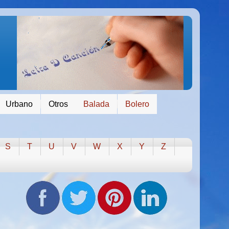
Urbano
Otros
Balada
Bolero
S
T
U
V
W
X
Y
Z