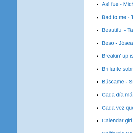
Así fue - Mic
Bad to me - 
Beautiful - T
Beso - Jóse
Breakin' up i
Brillante sob
Búscame - Se
Cada día más 
Cada vez que
Calendar girl