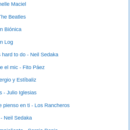
helle Maciel
The Beatles
an Biónica
an Log
s hard to do - Neil Sedaka
re el mic - Fito Páez
rgio y Estíbaliz
- Julio Iglesias
 pienso en ti - Los Rancheros
 - Neil Sedaka