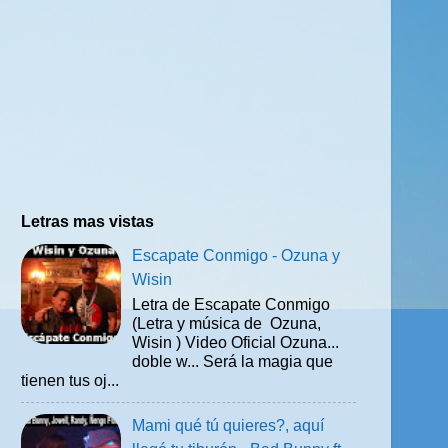
Letras mas vistas
Escapate Conmigo - Ozuna y
Wisin
Letra de Escapate Conmigo
(Letra y música de Ozuna,
Wisin ) Video Oficial Ozuna...
doble w... Será la magia que
tienen tus oj...
Mami qué tú quieres?, aquí