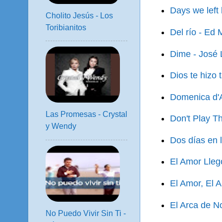
Days we left
Cholito Jesús - Los
Toribianitos
Del río - Ed 
Dime - José 
Dios te hizo 
Domenica d'
Las Promesas - Crystal
Don't Play T
y Wendy
Dos días en l
El Amor Lleg
El Amor, El 
El Arca de N
No Puedo Vivir Sin Ti -