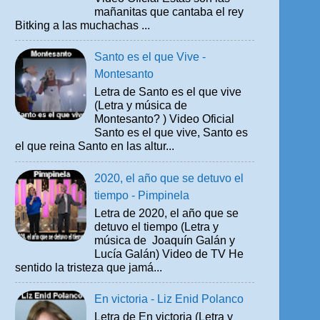
mañanitas que cantaba el rey
Bitking a las muchachas ...
Santo es el que Vive -
Montesanto
Letra de Santo es el que vive
(Letra y música de
Montesanto? ) Video Oficial
Santo es el que vive, Santo es
el que reina Santo en las altur...
2020, el año que se detuvo el
tiempo - Pimpinela
Letra de 2020, el año que se
detuvo el tiempo (Letra y
música de Joaquín Galán y
Lucía Galán) Video de TV He
sentido la tristeza que jamá...
En victoria - Liz Enid Polanco
Letra de En victoria (Letra y