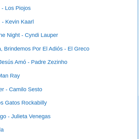
 - Los Piojos
 - Kevin Kaarl
the Night - Cyndi Lauper
, Brindemos Por El Adiós - El Greco
esús Amó - Padre Zezinho
 Man Ray
r - Camilo Sesto
os Gatos Rockabilly
o - Julieta Venegas
da