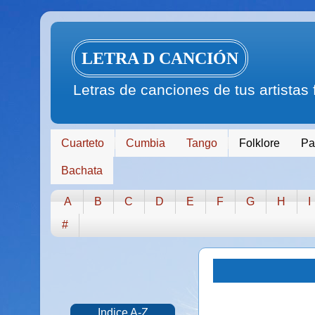
LETRA D CANCIÓN
Letras de canciones de tus artistas
Cuarteto
Cumbia
Tango
Folklore
Pa
Bachata
A
B
C
D
E
F
G
H
I
#
Indice A-Z