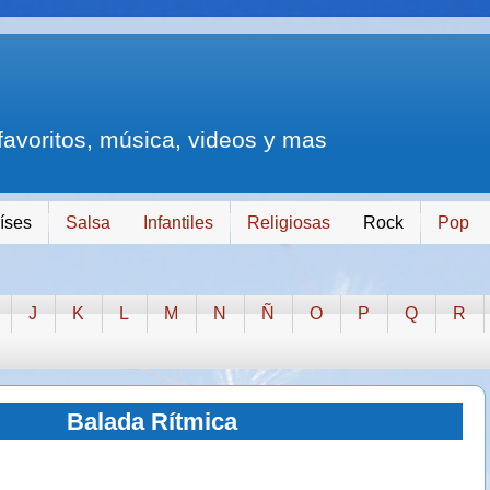
 favoritos, música, videos y mas
íses
Salsa
Infantiles
Religiosas
Rock
Pop
J
K
L
M
N
Ñ
O
P
Q
R
Balada Rítmica