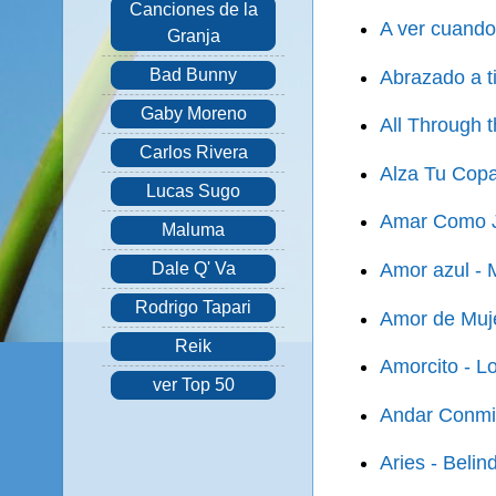
Canciones de la
A ver cuando
Granja
Bad Bunny
Abrazado a ti
Gaby Moreno
All Through 
Carlos Rivera
Alza Tu Copa
Lucas Sugo
Amar Como J
Maluma
Amor azul -
Dale Q' Va
Rodrigo Tapari
Amor de Muje
Reik
Amorcito - L
ver Top 50
Andar Conmig
Aries - Belin