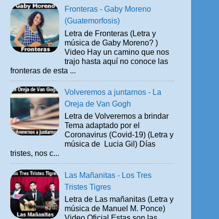
Fronteras - Gaby Moreno
(Guatemorfosis)
Letra de Fronteras (Letra y
música de Gaby Moreno? )
Video Hay un camino que nos
trajo hasta aquí no conoce las
fronteras de esta ...
Volveremos a juntarnos - La
Oreja de Van Gogh
Letra de Volveremos a brindar
Tema adaptado por el
Coronavirus (Covid-19) (Letra y
música de Lucia Gil) Días
tristes, nos c...
Las Mañanitas - Los Tres
Tristes Tigres
Letra de Las mañanitas (Letra y
música de Manuel M. Ponce)
Video Oficial Estas son las