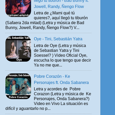
llegó tu tiburón - Bad Bunny ft.
Jowell, Randy, Ñengo Flow
Letra de ¿Mami qué tú
quieres?, aquí llegó tu tiburón
(Safaera 2da mitad) (Letra y música de Bad
Bunny, Jowell, Randy, Ñengo Flow?) V...
Oye - Tini, Sebastián Yatra
Letra de Oye (Letra y música
de Sebastian Yatra y Tini
Soessel? ) Video Oficial Oye,
escucha lo que tengo que decir
Ya no me que...
Pobre Corazón - Ke
Personajes ft. Onda Sabanera
Letra y acordes de Pobre
Corazon (Letra y música de Ke
Personajes, Onda Sabanera?)
Video en Vivo La situación es
difícil y aguantarlo no p...