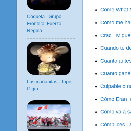
Come What M
Coqueta - Grupo
Como me hace
Frontera, Fuerza
Regida
Crac - Migue
Cuando te de
Cuanto antes 
Cuanto gané,
Las mañanitas - Topo
Culpable o n
Gigio
Cómo Eran l
Cómo va a sa
Cómplices - 