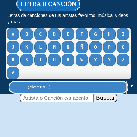
LETRA D CANCIÓN
Letras de canciones de tus artistas favoritos, música, videos
y mas
A
B
C
D
E
F
G
H
I
J
K
L
M
N
Ñ
O
P
Q
R
S
T
U
V
W
X
Y
Z
#
▼