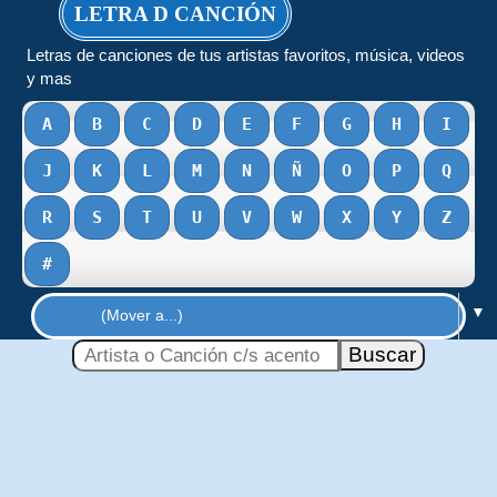
LETRA D CANCIÓN
Letras de canciones de tus artistas favoritos, música, videos
y mas
A
B
C
D
E
F
G
H
I
J
K
L
M
N
Ñ
O
P
Q
R
S
T
U
V
W
X
Y
Z
#
▼