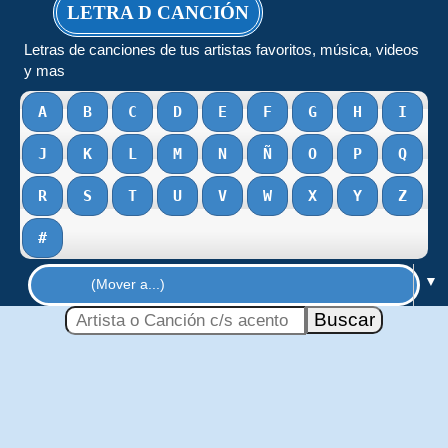
LETRA D CANCIÓN
Letras de canciones de tus artistas favoritos, música, videos
y mas
A
B
C
D
E
F
G
H
I
J
K
L
M
N
Ñ
O
P
Q
R
S
T
U
V
W
X
Y
Z
#
▼