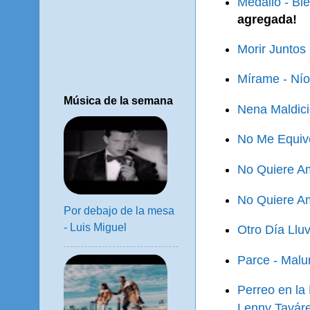
Medallo - Bl
agregada!
Morir Juntos
Mírame - Nío
Música de la semana
Nena Maldici
No Me Equivo
No Quiere Am
No Quiere Am
Por debajo de la mesa
- Luis Miguel
Otro Día Llu
Parce - Malu
Perreo en la 
Lenny Taváre