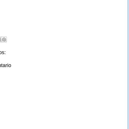
os:
tario