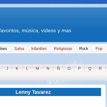
 favoritos, música, videos y mas
íses
Salsa
Infantiles
Religiosas
Rock
Pop
J
K
L
M
N
Ñ
O
P
Q
R
Lenny Tavarez