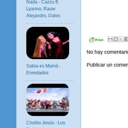
Nada - Cazzu ft.
Lyanno, Rauw
Alejandro, Dalex
No hay comentari
Publicar un comen
Sabia es Mamá -
Enredados
Cholito Jesús - Los