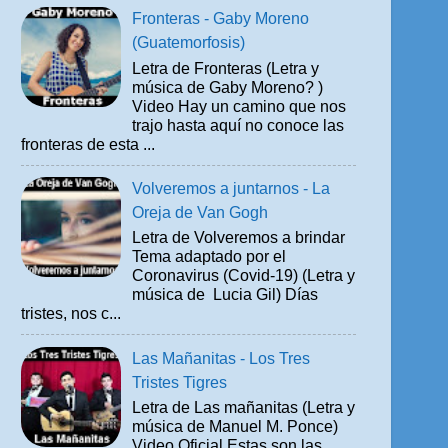
Fronteras - Gaby Moreno
(Guatemorfosis)
Letra de Fronteras (Letra y
música de Gaby Moreno? )
Video Hay un camino que nos
trajo hasta aquí no conoce las
fronteras de esta ...
Volveremos a juntarnos - La
Oreja de Van Gogh
Letra de Volveremos a brindar
Tema adaptado por el
Coronavirus (Covid-19) (Letra y
música de Lucia Gil) Días
tristes, nos c...
Las Mañanitas - Los Tres
Tristes Tigres
Letra de Las mañanitas (Letra y
música de Manuel M. Ponce)
Video Oficial Estas son las