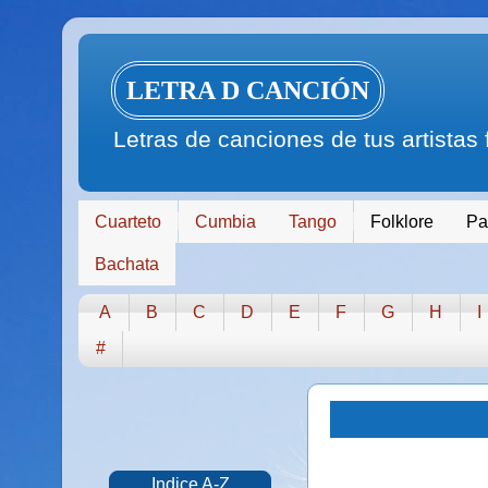
LETRA D CANCIÓN
Letras de canciones de tus artistas
Cuarteto
Cumbia
Tango
Folklore
Pa
Bachata
A
B
C
D
E
F
G
H
I
#
Indice A-Z