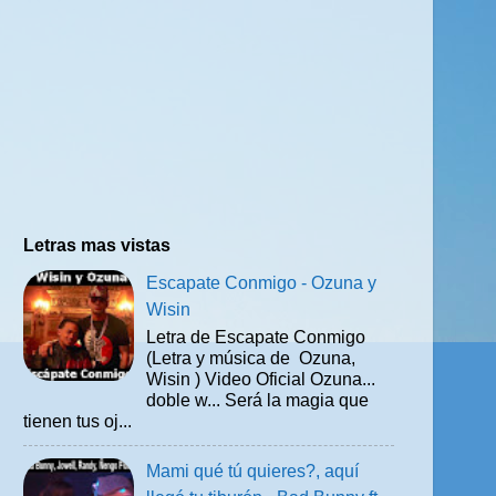
Letras mas vistas
Escapate Conmigo - Ozuna y
Wisin
Letra de Escapate Conmigo
(Letra y música de Ozuna,
Wisin ) Video Oficial Ozuna...
doble w... Será la magia que
tienen tus oj...
Mami qué tú quieres?, aquí