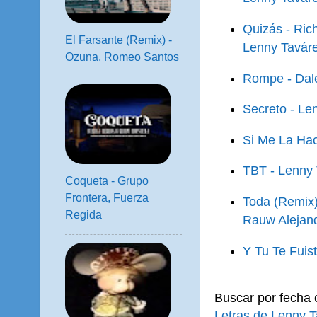
Quizás - Rich
El Farsante (Remix) -
Lenny Taváre
Ozuna, Romeo Santos
Rompe - Dale
Secreto - Len
Si Me La Hac
TBT - Lenny
Coqueta - Grupo
Frontera, Fuerza
Toda (Remix)
Regida
Rauw Alejan
Y Tu Te Fuis
Buscar por fecha
Letras de Lenny 