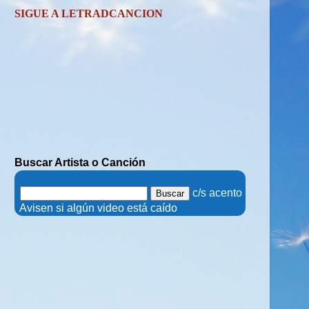
SIGUE A LETRADCANCION
Buscar Artista o Canción
.
c/s acento
.
Avisen si algún video está caído