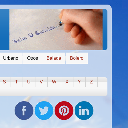
Urbano
Otros
Balada
Bolero
S
T
U
V
W
X
Y
Z