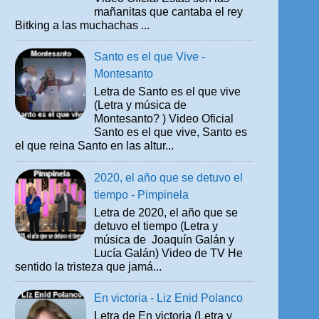
mañanitas que cantaba el rey
Bitking a las muchachas ...
Santo es el que Vive -
Montesanto
Letra de Santo es el que vive
(Letra y música de
Montesanto? ) Video Oficial
Santo es el que vive, Santo es
el que reina Santo en las altur...
2020, el año que se detuvo el
tiempo - Pimpinela
Letra de 2020, el año que se
detuvo el tiempo (Letra y
música de Joaquín Galán y
Lucía Galán) Video de TV He
sentido la tristeza que jamá...
En victoria - Liz Enid Polanco
Letra de En victoria (Letra y