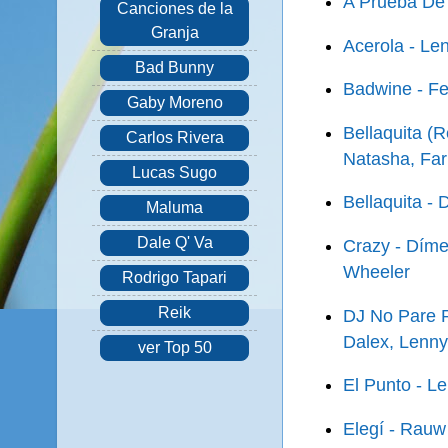
A Prueba De 
Canciones de la
Granja
Acerola - Le
Bad Bunny
Badwine - Fe
Gaby Moreno
Bellaquita (R
Carlos Rivera
Natasha, Far
Lucas Sugo
Bellaquita - 
Maluma
Dale Q' Va
Crazy - Díme
Wheeler
Rodrigo Tapari
Reik
DJ No Pare R
Dalex, Lenny
ver Top 50
El Punto - L
Elegí - Rauw