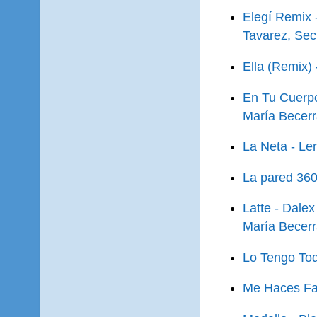
Elegí Remix 
Tavarez, Sec
Ella (Remix)
En Tu Cuerpo
María Becer
La Neta - Le
La pared 360 
Latte - Dalex
María Becer
Lo Tengo Tod
Me Haces Fal