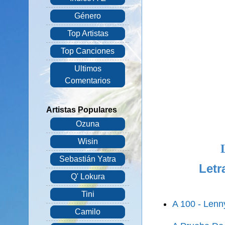
Género
Top Artistas
Top Canciones
Ultimos
Comentarios
Artistas Populares
Ozuna
Wisin
Sebastián Yatra
Letr
Q' Lokura
Tini
A 100 - Lenn
Camilo