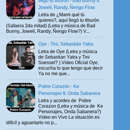
llegó tu tiburón - Bad Bunny ft.
Jowell, Randy, Ñengo Flow
Letra de ¿Mami qué tú
quieres?, aquí llegó tu tiburón
(Safaera 2da mitad) (Letra y música de Bad
Bunny, Jowell, Randy, Ñengo Flow?) V...
Oye - Tini, Sebastián Yatra
Letra de Oye (Letra y música
de Sebastian Yatra y Tini
Soessel? ) Video Oficial Oye,
escucha lo que tengo que decir
Ya no me que...
Pobre Corazón - Ke
Personajes ft. Onda Sabanera
Letra y acordes de Pobre
Corazon (Letra y música de Ke
Personajes, Onda Sabanera?)
Video en Vivo La situación es
difícil y aguantarlo no p...