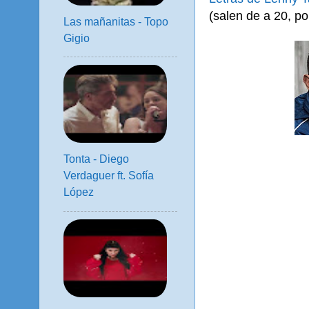
(salen de a 20, po
Las mañanitas - Topo
Gigio
Tonta - Diego
Verdaguer ft. Sofía
López