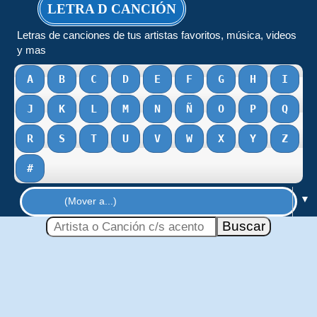
LETRA D CANCIÓN
Letras de canciones de tus artistas favoritos, música, videos
y mas
A
B
C
D
E
F
G
H
I
J
K
L
M
N
Ñ
O
P
Q
R
S
T
U
V
W
X
Y
Z
#
▼