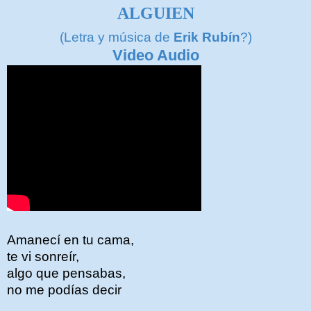
ALGUIEN
(Letra y música de
Erik Rubín
?)
Video Audio
Amanecí en tu cama,
te vi sonreír,
algo que pensabas,
no me podías decir