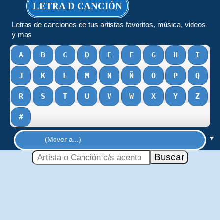
LETRA D CANCIÓN
Letras de canciones de tus artistas favoritos, música, videos
y mas
A
B
C
D
E
F
G
H
I
J
K
L
M
N
Ñ
O
P
Q
R
S
T
U
V
W
X
Y
Z
#
▼