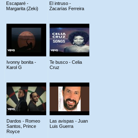
Escaparé -
El intruso -
Margarita (Zeki)
Zacarías Ferreira
Ivonny bonita -
Te busco - Celia
Karol G
Cruz
Dardos - Romeo
Las avispas - Juan
Santos, Prince
Luis Guerra
Royce