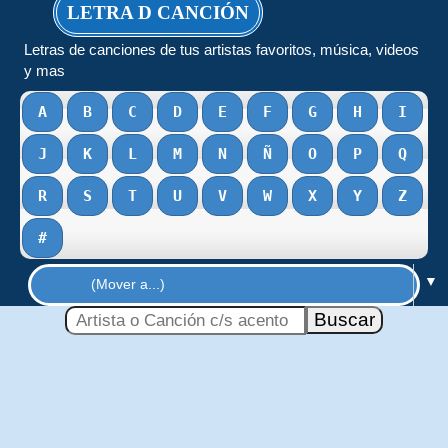
LETRA D CANCIÓN
Letras de canciones de tus artistas favoritos, música, videos
y mas
A
B
C
D
E
F
G
H
I
J
K
L
M
N
Ñ
O
P
Q
R
S
T
U
V
W
X
Y
Z
#
▼