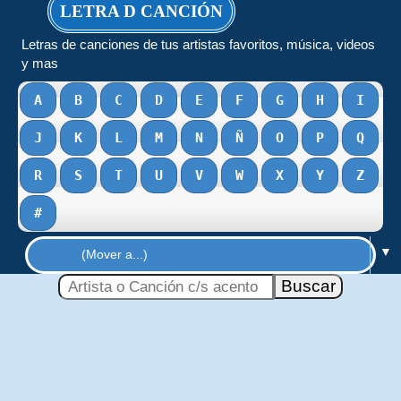
LETRA D CANCIÓN
Letras de canciones de tus artistas favoritos, música, videos
y mas
A
B
C
D
E
F
G
H
I
J
K
L
M
N
Ñ
O
P
Q
R
S
T
U
V
W
X
Y
Z
#
▼