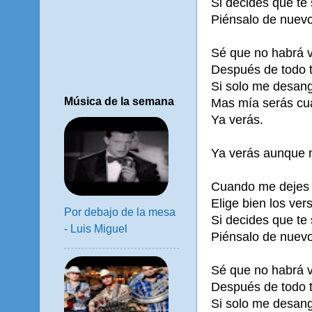
Si decides que te
Piénsalo de nuevo
Sé que no habrá v
Después de todo te
Si solo me desang
Música de la semana
Mas mía serás cu
Ya verás.
Ya verás aunque m
Cuando me dejes
Elige bien los ve
Por debajo de la mesa
Si decides que te
- Luis Miguel
Piénsalo de nuevo
Sé que no habrá v
Después de todo te
Si solo me desang