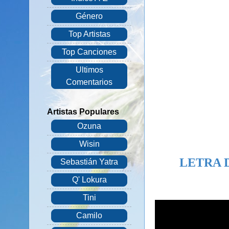
Género
Top Artistas
Top Canciones
Ultimos
Comentarios
Artistas Populares
Ozuna
Wisin
LETRA 
Sebastián Yatra
Q' Lokura
Tini
Camilo