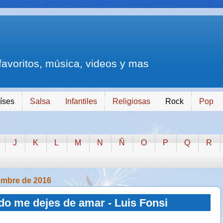
 favoritos, música, videos y mas
íses
Salsa
Infantiles
Religiosas
Rock
Pop
J
K
L
M
N
Ñ
O
P
Q
R
embre de 2016
o me dejes de amar - Luis Fonsi