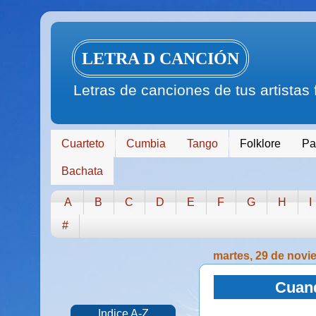
LETRA D CANCIÓN
Letras de canciones de tus artistas
Cuarteto
Cumbia
Tango
Folklore
Pa
Bachata
A
B
C
D
E
F
G
H
I
#
martes, 29 de novi
Cuand
Indice A-Z