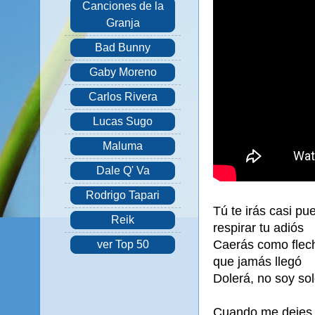
Canciones de la
Granja
Bad Bunny
Gaby Moreno
Carlos Rivera
Lucas Sugo
Maluma
Dale Q' Va
Rodrigo Tapari
Tú te irás casi pu
Reik
respirar tu adiós
Caerás como flec
ver Top 50
que jamás llegó
Dolerá, no soy sol
Cuando me dejes