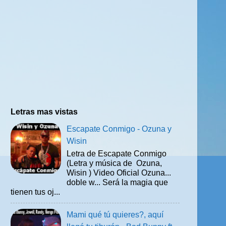
Letras mas vistas
Escapate Conmigo - Ozuna y
Wisin
Letra de Escapate Conmigo
(Letra y música de Ozuna,
Wisin ) Video Oficial Ozuna...
doble w... Será la magia que
tienen tus oj...
Mami qué tú quieres?, aquí