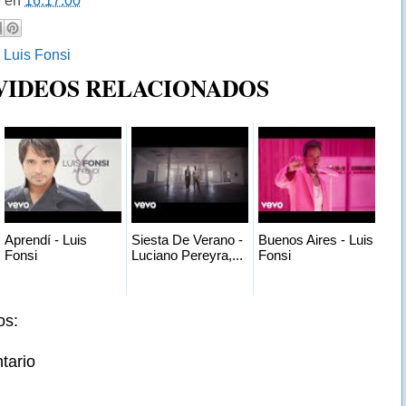
9
en
16:17:00
:
Luis Fonsi
 VIDEOS RELACIONADOS
Aprendí - Luis
Siesta De Verano -
Buenos Aires - Luis
Fonsi
Luciano Pereyra,...
Fonsi
os:
tario