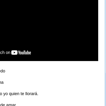
edo
ha
o yo quien te llorará.
 de amar