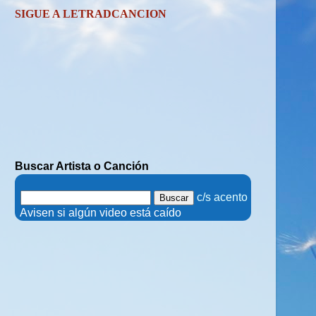
SIGUE A LETRADCANCION
Buscar Artista o Canción
.
c/s acento
.
Avisen si algún video está caído