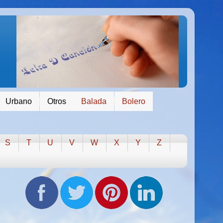
Urbano
Otros
Balada
Bolero
S
T
U
V
W
X
Y
Z