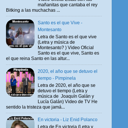
mañanitas que cantaba el rey
Bitking a las muchachas ...
Santo es el que Vive -
Montesanto
Letra de Santo es el que vive
(Letra y música de
Montesanto? ) Video Oficial
Santo es el que vive, Santo es
el que reina Santo en las altur...
2020, el año que se detuvo el
tiempo - Pimpinela
Letra de 2020, el año que se
detuvo el tiempo (Letra y
música de Joaquín Galán y
Lucía Galán) Video de TV He
sentido la tristeza que jamá...
En victoria - Liz Enid Polanco
Letra de En victoria (Letra y