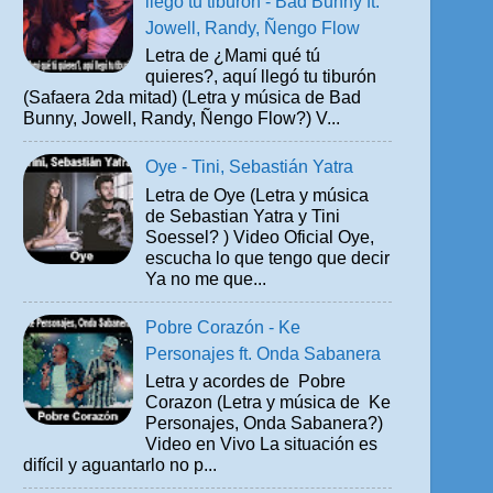
llegó tu tiburón - Bad Bunny ft.
Jowell, Randy, Ñengo Flow
Letra de ¿Mami qué tú
quieres?, aquí llegó tu tiburón
(Safaera 2da mitad) (Letra y música de Bad
Bunny, Jowell, Randy, Ñengo Flow?) V...
Oye - Tini, Sebastián Yatra
Letra de Oye (Letra y música
de Sebastian Yatra y Tini
Soessel? ) Video Oficial Oye,
escucha lo que tengo que decir
Ya no me que...
Pobre Corazón - Ke
Personajes ft. Onda Sabanera
Letra y acordes de Pobre
Corazon (Letra y música de Ke
Personajes, Onda Sabanera?)
Video en Vivo La situación es
difícil y aguantarlo no p...