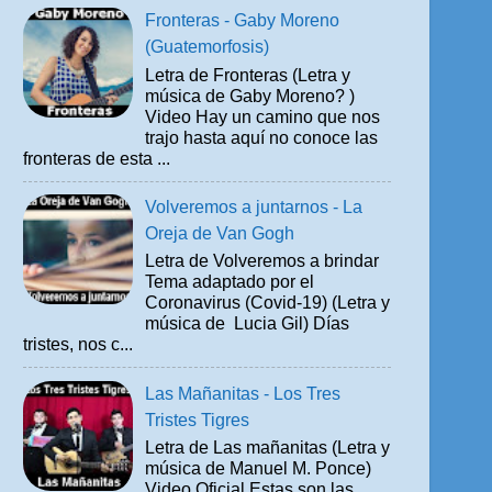
Fronteras - Gaby Moreno
(Guatemorfosis)
Letra de Fronteras (Letra y
música de Gaby Moreno? )
Video Hay un camino que nos
trajo hasta aquí no conoce las
fronteras de esta ...
Volveremos a juntarnos - La
Oreja de Van Gogh
Letra de Volveremos a brindar
Tema adaptado por el
Coronavirus (Covid-19) (Letra y
música de Lucia Gil) Días
tristes, nos c...
Las Mañanitas - Los Tres
Tristes Tigres
Letra de Las mañanitas (Letra y
música de Manuel M. Ponce)
Video Oficial Estas son las