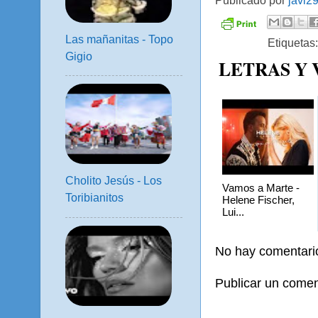
Publicado por
javi2
Las mañanitas - Topo
Etiquetas
Gigio
LETRAS Y
Cholito Jesús - Los
Vamos a Marte -
Toribianitos
Helene Fischer,
Lui...
No hay comentari
Publicar un comen