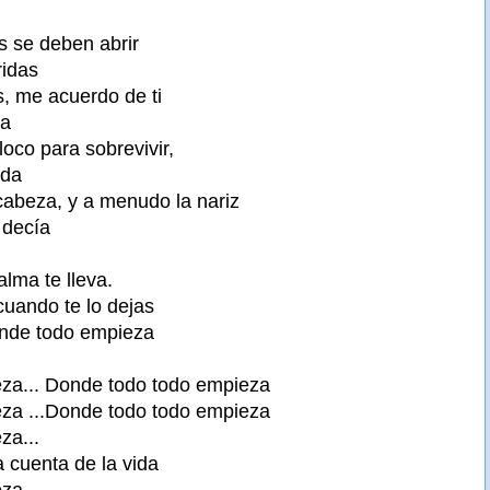
s se deben abrir
ridas
s, me acuerdo de ti
ía
loco para sobrevivir,
ida
abeza, y a menudo la nariz
 decía
 alma te lleva.
cuando te lo dejas
onde todo empieza
za... Donde todo todo empieza
za ...Donde todo todo empieza
za...
 cuenta de la vida
za...