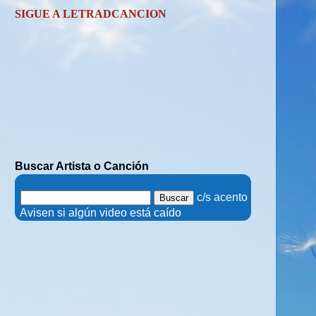
SIGUE A LETRADCANCION
Buscar Artista o Canción
.
c/s acento
.
Avisen si algún video está caído