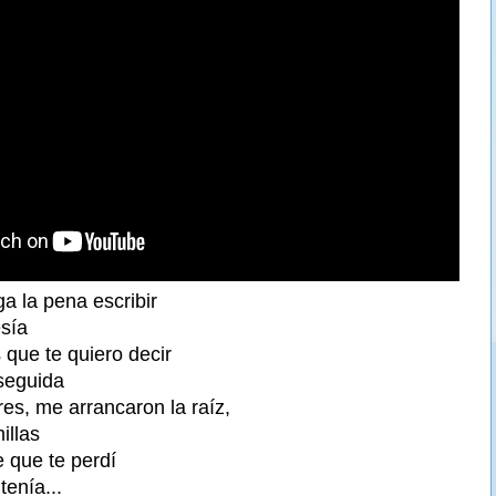
a la pena escribir
esía
 que te quiero decir
seguida
es, me arrancaron la raíz,
illas
e que te perdí
tenía...