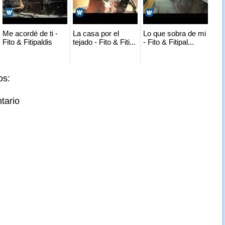
Me acordé de ti -
La casa por el
Lo que sobra de mi
Fito & Fitipaldis
tejado - Fito & Fiti...
- Fito & Fitipal...
os:
tario