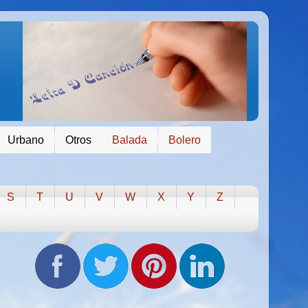
Urbano
Otros
Balada
Bolero
S
T
U
V
W
X
Y
Z