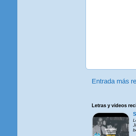
Entrada más re
Letras y videos rec
S
L
J
b