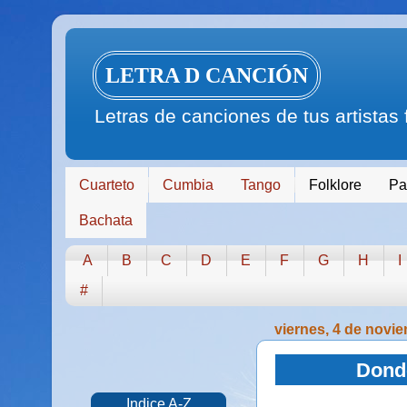
LETRA D CANCIÓN
Letras de canciones de tus artistas
Cuarteto
Cumbia
Tango
Folklore
Pa
Bachata
A
B
C
D
E
F
G
H
I
#
viernes, 4 de novi
Donde
Indice A-Z