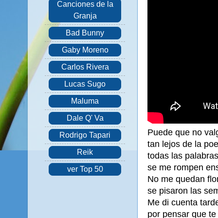
Canciones de la
Granja
Bad Bunny
Gaby Moreno
Carlos Rivera
Lucas Sugo
Maluma
Dale Q' Va
Puede que no valg
Rodrigo Tapari
tan lejos de la po
Reik
todas las palabras
se me rompen en
ver Top 50
No me quedan flor
se pisaron las sem
Me di cuenta tard
por pensar que te 