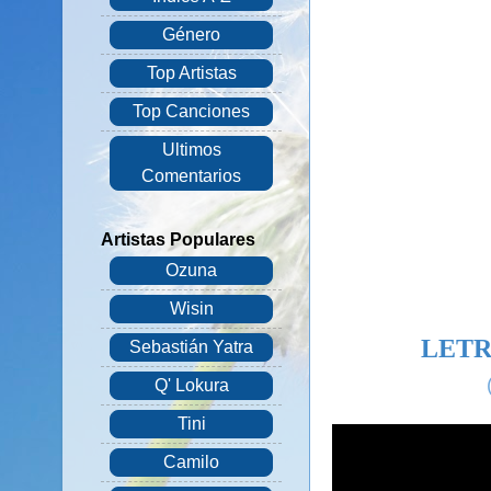
Género
Top Artistas
Top Canciones
Ultimos
Comentarios
Artistas Populares
Ozuna
Wisin
LETR
Sebastián Yatra
Q' Lokura
Tini
Camilo