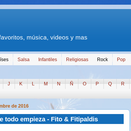
 favoritos, música, videos y mas
íses
Salsa
Infantiles
Religiosas
Rock
Pop
J
K
L
M
N
Ñ
O
P
Q
R
embre de 2016
 todo empieza - Fito & Fitipaldis