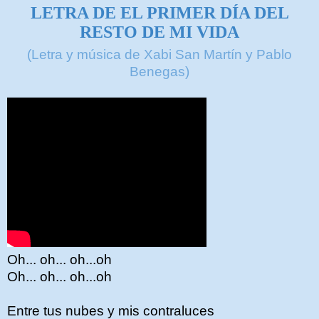
LETRA DE EL PRIMER DÍA DEL
RESTO DE MI VIDA
(Letra y música de Xabi San Martín y Pablo
Benegas
)
Oh... oh... oh...oh
Oh... oh... oh...oh
Entre tus nubes y mis contraluces