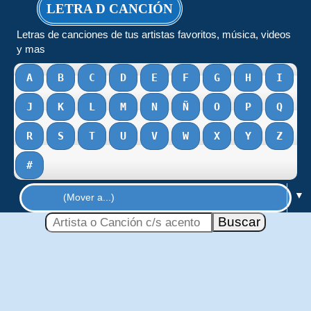
LETRA D CANCIÓN
Letras de canciones de tus artistas favoritos, música, videos
y mas
A
B
C
D
E
F
G
H
I
J
K
L
M
N
Ñ
O
P
Q
R
S
T
U
V
W
X
Y
Z
#
▼