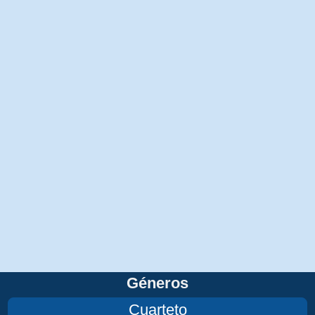
Géneros
Cuarteto