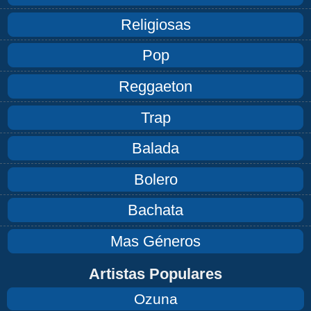
Religiosas
Pop
Reggaeton
Trap
Balada
Bolero
Bachata
Mas Géneros
Artistas Populares
Ozuna