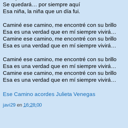
Se quedará… por siempre aquí
Esa niña, la niña que un día fui.
Caminé ese camino, me encontré con su brillo
Esa es una verdad que en mí siempre vivirá…
Camine ese camino, me encontré con su brillo
Esa es una verdad que en mí siempre vivirá…
Caminé ese camino, me encontré con su brillo
Esa es una verdad que en mí siempre vivirá…
Camine ese camino, me encontré con su brillo
Esa es una verdad que en mí siempre vivirá…
Ese Camino acordes Julieta Venegas
javi29
en
16:28:00