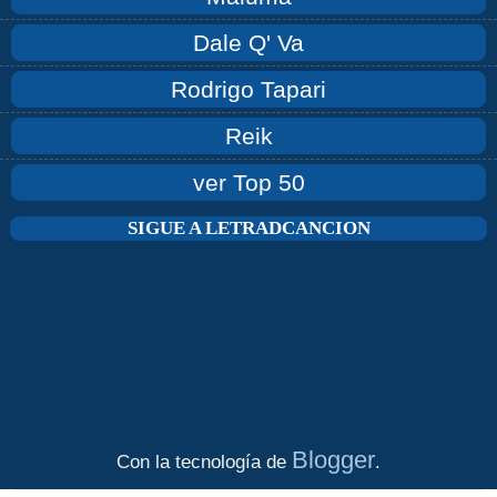
Dale Q' Va
Rodrigo Tapari
Reik
ver Top 50
SIGUE A LETRADCANCION
Blogger
Con la tecnología de
.