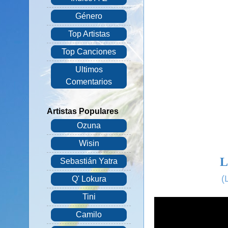
Género
Top Artistas
Top Canciones
Ultimos
Comentarios
Artistas Populares
Ozuna
Wisin
L
Sebastián Yatra
(
Q' Lokura
Tini
Camilo