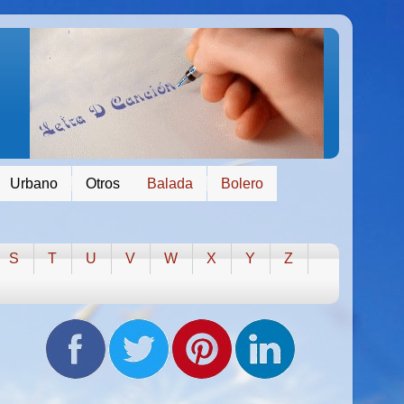
Urbano
Otros
Balada
Bolero
S
T
U
V
W
X
Y
Z