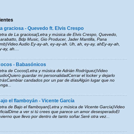
ientes
a graciosa - Quevedo ft. Elvis Crespo
etra de La graciosa(Letra y música de Elvis Crespo, Quevedo,
arabatto, Bdp Music, Gio Producer, Jader Mantilla, Pana
mb)Video Audio Ey-ay-ah, ey-ay-ah. Uh, ah, ey-ay, ahEy-ay-ah,
y-ay, ah....
ocos - Babasónicos
etra de Cocos(Letra y música de Adrián Rodríguez)Video
udioQuiero guardar mi personalidadCerrar el locker y dejarlo
trásCambiar candados por un par de díasAlgún lugar que no
enga...
ajo el flamboyán - Vicente García
etra de Bajo el flamboyan(Letra y música de Vicente García)Video
ficialDime a ver si tú crees que parece un amor desesperadoEl
nvierno que llevo por dentro de tanto soñar.Seré otra vez...