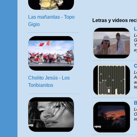
Las mañanitas - Topo
Letras y videos rec
Gigio
L
L
G
Y
e
C
L
A
Cholito Jesús - Los
a
Toribianitos
t
B
L
O
i