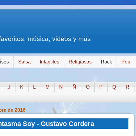
 favoritos, música, videos y mas
íses
Salsa
Infantiles
Religiosas
Rock
Pop
J
K
L
M
N
Ñ
O
P
Q
R
bre de 2016
ntasma Soy - Gustavo Cordera