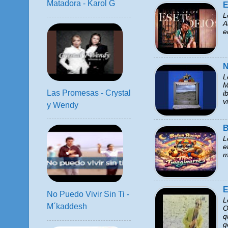
Matadora - Karol G
E
L
A
e
N
L
M
Las Promesas - Crystal
i
v
y Wendy
B
L
e
m
E
No Puedo Vivir Sin Ti -
L
M´kaddesh
O
q
g