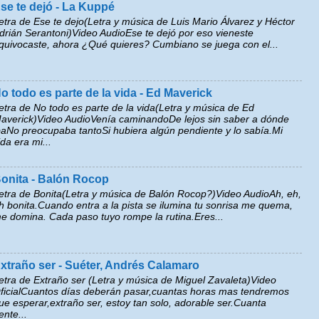
se te dejó - La Kuppé
etra de Ese te dejo(Letra y música de Luis Mario Álvarez y Héctor
drián Serantoni)Video AudioEse te dejó por eso vieneste
quivocaste, ahora ¿Qué quieres? Cumbiano se juega con el...
o todo es parte de la vida - Ed Maverick
etra de No todo es parte de la vida(Letra y música de Ed
averick)Video AudioVenía caminandoDe lejos sin saber a dónde
baNo preocupaba tantoSi hubiera algún pendiente y lo sabía.Mi
ida era mi...
onita - Balón Rocop
etra de Bonita(Letra y música de Balón Rocop?)Video AudioAh, eh,
h bonita.Cuando entra a la pista se ilumina tu sonrisa me quema,
e domina. Cada paso tuyo rompe la rutina.Eres...
xtraño ser - Suéter, Andrés Calamaro
etra de Extraño ser (Letra y música de Miguel Zavaleta)Video
ficialCuantos días deberán pasar,cuantas horas mas tendremos
ue esperar,extraño ser, estoy tan solo, adorable ser.Cuanta
ente...