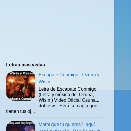
Letras mas vistas
Escapate Conmigo - Ozuna y
Wisin
Letra de Escapate Conmigo
(Letra y música de Ozuna,
Wisin ) Video Oficial Ozuna...
doble w... Será la magia que
tienen tus oj...
Mami qué tú quieres?, aquí