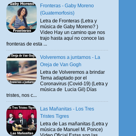
Fronteras - Gaby Moreno
(Guatemorfosis)
Letra de Fronteras (Letra y
música de Gaby Moreno? )
Video Hay un camino que nos
trajo hasta aquí no conoce las
fronteras de esta ...
Volveremos a juntarnos - La
Oreja de Van Gogh
Letra de Volveremos a brindar
Tema adaptado por el
Coronavirus (Covid-19) (Letra y
música de Lucia Gil) Días
tristes, nos c...
Las Mañanitas - Los Tres
Tristes Tigres
Letra de Las mañanitas (Letra y
música de Manuel M. Ponce)
Video Oficial Estas son las