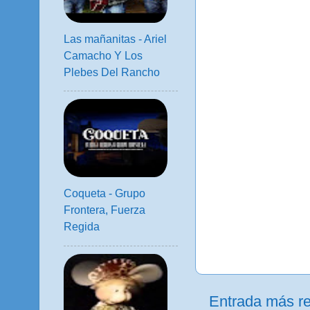
Las mañanitas - Ariel
Camacho Y Los
Plebes Del Rancho
Coqueta - Grupo
Frontera, Fuerza
Regida
Entrada más re