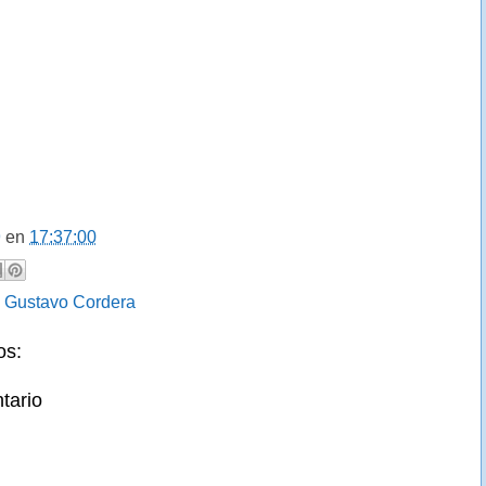
9
en
17:37:00
:
Gustavo Cordera
os:
tario