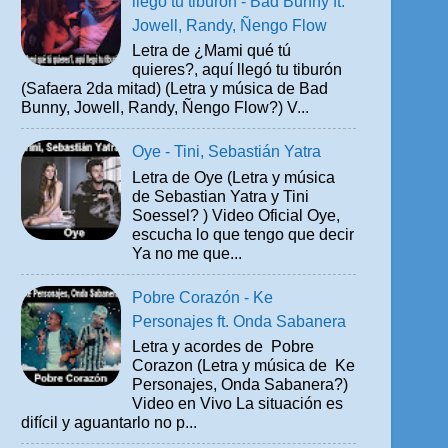
llegó tu tiburón - Bad Bunny ft.
Jowell, Randy, Ñengo Flow
Letra de ¿Mami qué tú
quieres?, aquí llegó tu tiburón
(Safaera 2da mitad) (Letra y música de Bad
Bunny, Jowell, Randy, Ñengo Flow?) V...
Oye - Tini, Sebastián Yatra
Letra de Oye (Letra y música
de Sebastian Yatra y Tini
Soessel? ) Video Oficial Oye,
escucha lo que tengo que decir
Ya no me que...
Pobre Corazón - Ke
Personajes ft. Onda Sabanera
Letra y acordes de Pobre
Corazon (Letra y música de Ke
Personajes, Onda Sabanera?)
Video en Vivo La situación es
difícil y aguantarlo no p...