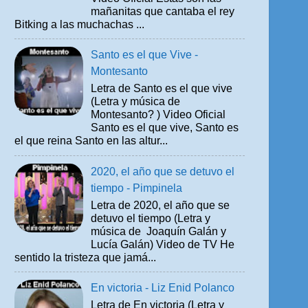
mañanitas que cantaba el rey
Bitking a las muchachas ...
Santo es el que Vive -
Montesanto
Letra de Santo es el que vive
(Letra y música de
Montesanto? ) Video Oficial
Santo es el que vive, Santo es
el que reina Santo en las altur...
2020, el año que se detuvo el
tiempo - Pimpinela
Letra de 2020, el año que se
detuvo el tiempo (Letra y
música de Joaquín Galán y
Lucía Galán) Video de TV He
sentido la tristeza que jamá...
En victoria - Liz Enid Polanco
Letra de En victoria (Letra y