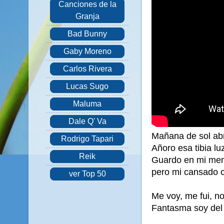
Canciones de la
Granja
Bad Bunny
Gaby Moreno
Carlos Rivera
Lucas Sugo
Maluma
Dale Q' Va
Mañana de sol abr
Rodrigo Tapari
Añoro esa tibia lu
Reik
Guardo en mi memo
pero mi cansado 
ver Top 50
Me voy, me fui, no
Fantasma soy del 