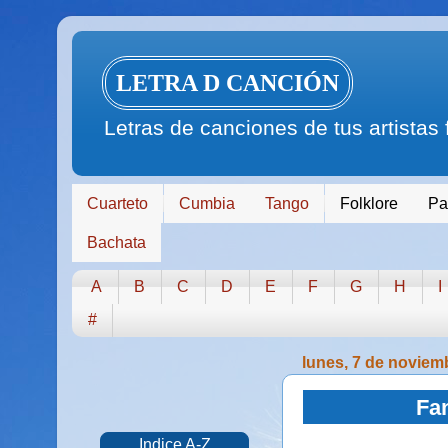
LETRA D CANCIÓN
Letras de canciones de tus artistas
Cuarteto
Cumbia
Tango
Folklore
Pa
Bachata
A
B
C
D
E
F
G
H
I
#
lunes, 7 de noviem
Fa
Indice A-Z