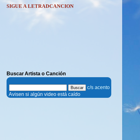
SIGUE A LETRADCANCION
Buscar Artista o Canción
.
c/s acento
.
Avisen si algún video está caído