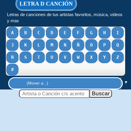
LETRA D CANCIÓN
Letras de canciones de tus artistas favoritos, música, videos
y mas
A
B
C
D
E
F
G
H
I
J
K
L
M
N
Ñ
O
P
Q
R
S
T
U
V
W
X
Y
Z
#
▼