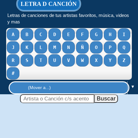
LETRA D CANCIÓN
Letras de canciones de tus artistas favoritos, música, videos
y mas
A
B
C
D
E
F
G
H
I
J
K
L
M
N
Ñ
O
P
Q
R
S
T
U
V
W
X
Y
Z
#
▼