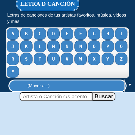
LETRA D CANCIÓN
Letras de canciones de tus artistas favoritos, música, videos
y mas
A
B
C
D
E
F
G
H
I
J
K
L
M
N
Ñ
O
P
Q
R
S
T
U
V
W
X
Y
Z
#
▼