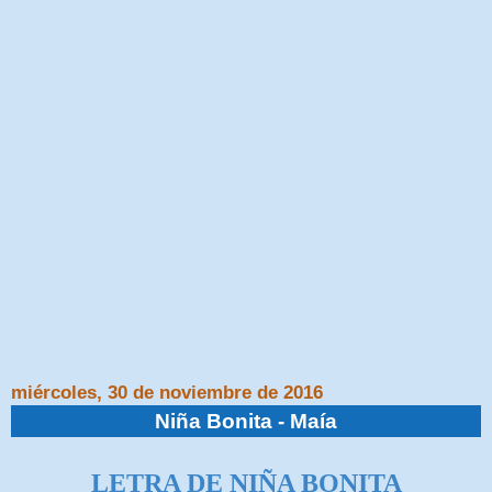
miércoles, 30 de noviembre de 2016
Niña Bonita - Maía
LETRA DE NIÑA BONITA