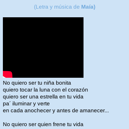
(Letra y música de
Maía)
No quiero ser tu niña bonita
quiero tocar la luna con el corazón
quiero ser una estrella en tu vida
pa´ iluminar y verte
en cada anochecer y antes de amanecer...
No quiero ser quien frene tu vida