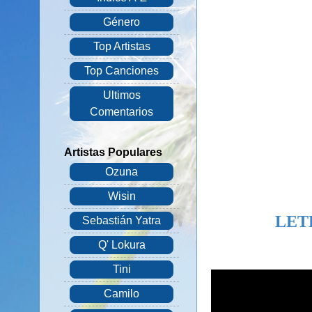
Género
Top Artistas
Top Canciones
Ultimos
Comentarios
Artistas Populares
Ozuna
Wisin
LET
Sebastián Yatra
Q' Lokura
Tini
Camilo