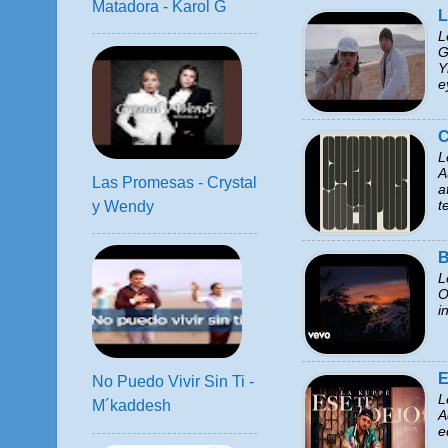
Matadora - Karol G
L
L
G
Y
e
C
L
A
Las Promesas - Crystal
a
t
y Wendy
B
L
O
i
E
No Puedo Vivir Sin Ti -
L
M´kaddesh
A
e