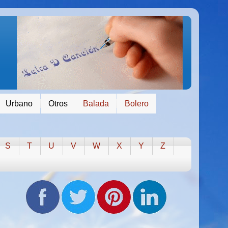
Urbano
Otros
Balada
Bolero
S
T
U
V
W
X
Y
Z