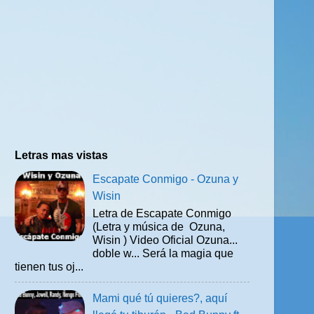
Letras mas vistas
Escapate Conmigo - Ozuna y
Wisin
Letra de Escapate Conmigo
(Letra y música de Ozuna,
Wisin ) Video Oficial Ozuna...
doble w... Será la magia que
tienen tus oj...
Mami qué tú quieres?, aquí