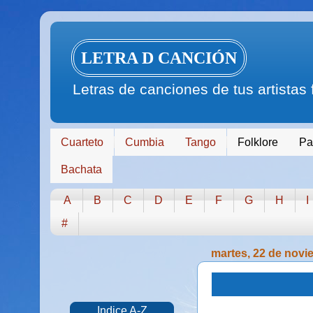
LETRA D CANCIÓN
Letras de canciones de tus artistas
Cuarteto
Cumbia
Tango
Folklore
Pa
Bachata
A
B
C
D
E
F
G
H
I
#
martes, 22 de novi
Indice A-Z