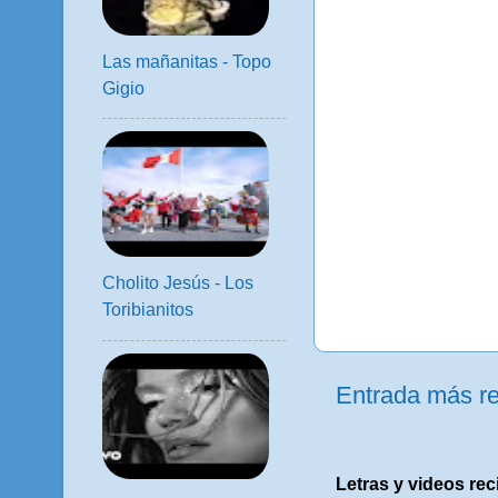
Las mañanitas - Topo
Gigio
Cholito Jesús - Los
Toribianitos
Entrada más re
Letras y videos rec