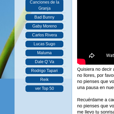
Canciones de la
Granja
Bad Bunny
Gaby Moreno
Carlos Rivera
Lucas Sugo
Maluma
Dale Q' Va
Quisiera no decir
Rodrigo Tapari
no llores, por fav
Reik
no pienses que vo
una pausa en nuest
ver Top 50
Recuérdame a cad
no pienses que vo
me llevo tu sonris