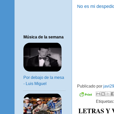
No es mi despedi
Música de la semana
Por debajo de la mesa
- Luis Miguel
Publicado por
javi2
Etiquetas
LETRAS Y