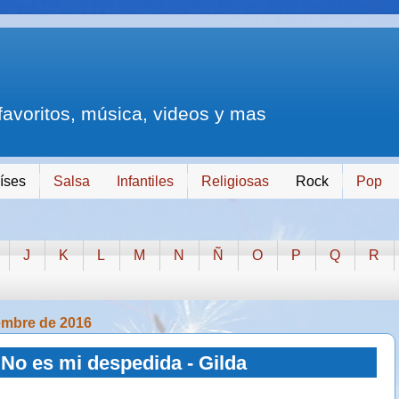
 favoritos, música, videos y mas
íses
Salsa
Infantiles
Religiosas
Rock
Pop
J
K
L
M
N
Ñ
O
P
Q
R
embre de 2016
No es mi despedida - Gilda