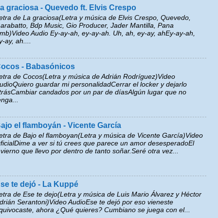
a graciosa - Quevedo ft. Elvis Crespo
etra de La graciosa(Letra y música de Elvis Crespo, Quevedo,
arabatto, Bdp Music, Gio Producer, Jader Mantilla, Pana
mb)Video Audio Ey-ay-ah, ey-ay-ah. Uh, ah, ey-ay, ahEy-ay-ah,
y-ay, ah....
ocos - Babasónicos
etra de Cocos(Letra y música de Adrián Rodríguez)Video
udioQuiero guardar mi personalidadCerrar el locker y dejarlo
trásCambiar candados por un par de díasAlgún lugar que no
enga...
ajo el flamboyán - Vicente García
etra de Bajo el flamboyan(Letra y música de Vicente García)Video
ficialDime a ver si tú crees que parece un amor desesperadoEl
nvierno que llevo por dentro de tanto soñar.Seré otra vez...
se te dejó - La Kuppé
etra de Ese te dejo(Letra y música de Luis Mario Álvarez y Héctor
drián Serantoni)Video AudioEse te dejó por eso vieneste
quivocaste, ahora ¿Qué quieres? Cumbiano se juega con el...