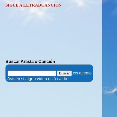
SIGUE A LETRADCANCION
Buscar Artista o Canción
.
c/s acento
.
Avisen si algún video está caído