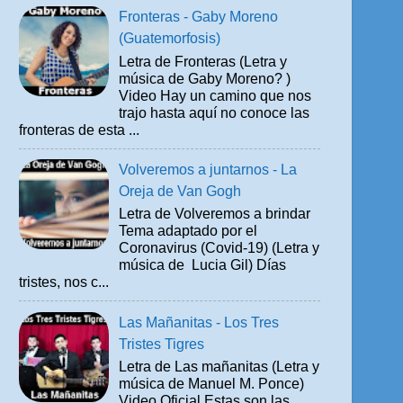
Fronteras - Gaby Moreno
(Guatemorfosis)
Letra de Fronteras (Letra y
música de Gaby Moreno? )
Video Hay un camino que nos
trajo hasta aquí no conoce las
fronteras de esta ...
Volveremos a juntarnos - La
Oreja de Van Gogh
Letra de Volveremos a brindar
Tema adaptado por el
Coronavirus (Covid-19) (Letra y
música de Lucia Gil) Días
tristes, nos c...
Las Mañanitas - Los Tres
Tristes Tigres
Letra de Las mañanitas (Letra y
música de Manuel M. Ponce)
Video Oficial Estas son las