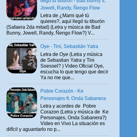
llegó tu tiburón - Bad Bunny ft.
Jowell, Randy, Ñengo Flow
Letra de ¿Mami qué tú
quieres?, aquí llegó tu tiburón
(Safaera 2da mitad) (Letra y música de Bad
Bunny, Jowell, Randy, Ñengo Flow?) V...
Oye - Tini, Sebastián Yatra
Letra de Oye (Letra y música
de Sebastian Yatra y Tini
Soessel? ) Video Oficial Oye,
escucha lo que tengo que decir
Ya no me que...
Pobre Corazón - Ke
Personajes ft. Onda Sabanera
Letra y acordes de Pobre
Corazon (Letra y música de Ke
Personajes, Onda Sabanera?)
Video en Vivo La situación es
difícil y aguantarlo no p...