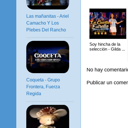
Las mañanitas - Ariel
Camacho Y Los
Plebes Del Rancho
Soy hincha de la
selección - Gilda ...
No hay comentari
Coqueta - Grupo
Publicar un comen
Frontera, Fuerza
Regida