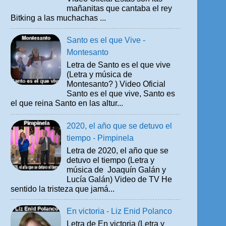
mañanitas que cantaba el rey
Bitking a las muchachas ...
Santo es el que Vive -
Montesanto
Letra de Santo es el que vive
(Letra y música de
Montesanto? ) Video Oficial
Santo es el que vive, Santo es
el que reina Santo en las altur...
2020, el año que se detuvo el
tiempo - Pimpinela
Letra de 2020, el año que se
detuvo el tiempo (Letra y
música de Joaquín Galán y
Lucía Galán) Video de TV He
sentido la tristeza que jamá...
En victoria - Liz Enid Polanco
Letra de En victoria (Letra y