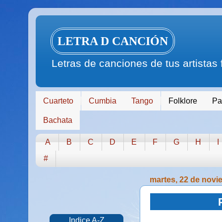
LETRA D CANCIÓN
Letras de canciones de tus artistas
Cuarteto
Cumbia
Tango
Folklore
Pa
Bachata
A
B
C
D
E
F
G
H
I
#
martes, 22 de novi
Indice A-Z