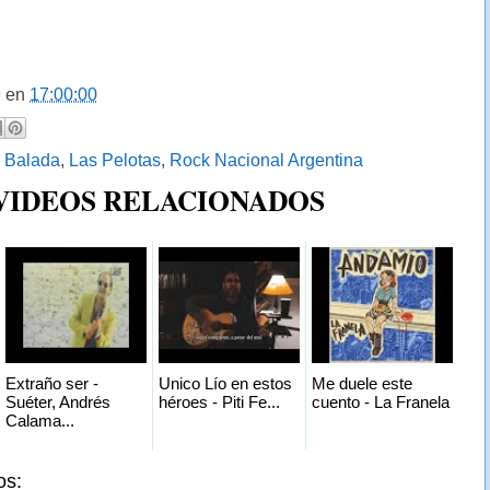
9
en
17:00:00
:
Balada
,
Las Pelotas
,
Rock Nacional Argentina
 VIDEOS RELACIONADOS
Extraño ser -
Unico Lío en estos
Me duele este
Suéter, Andrés
héroes - Piti Fe...
cuento - La Franela
Calama...
os: