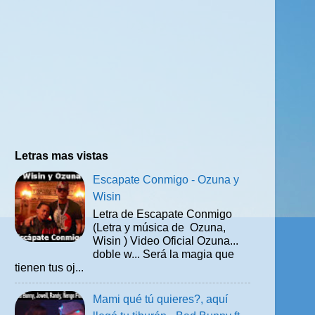
Letras mas vistas
Escapate Conmigo - Ozuna y
Wisin
Letra de Escapate Conmigo
(Letra y música de Ozuna,
Wisin ) Video Oficial Ozuna...
doble w... Será la magia que
tienen tus oj...
Mami qué tú quieres?, aquí