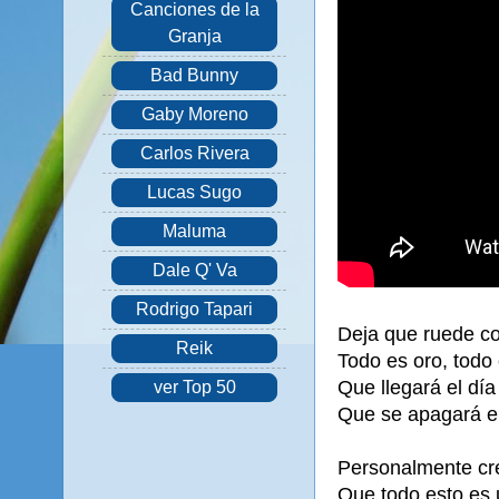
Canciones de la
Granja
Bad Bunny
Gaby Moreno
Carlos Rivera
Lucas Sugo
Maluma
Dale Q' Va
Rodrigo Tapari
Deja que ruede co
Reik
Todo es oro, todo 
Que llegará el dí
ver Top 50
Que se apagará el
Personalmente cr
Que todo esto es 