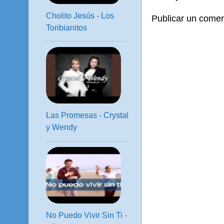
Cholito Jesús - Los
Publicar un comen
Toribianitos
Las Promesas - Crystal
y Wendy
No Puedo Vivir Sin Ti -