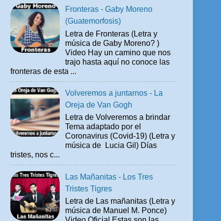
Fronteras - Gaby Moreno
(Guatemorfosis)
Letra de Fronteras (Letra y
música de Gaby Moreno? )
Video Hay un camino que nos
trajo hasta aquí no conoce las
fronteras de esta ...
Volveremos a juntarnos - La
Oreja de Van Gogh
Letra de Volveremos a brindar
Tema adaptado por el
Coronavirus (Covid-19) (Letra y
música de Lucia Gil) Días
tristes, nos c...
Las Mañanitas - Los Tres
Tristes Tigres
Letra de Las mañanitas (Letra y
música de Manuel M. Ponce)
Video Oficial Estas son las