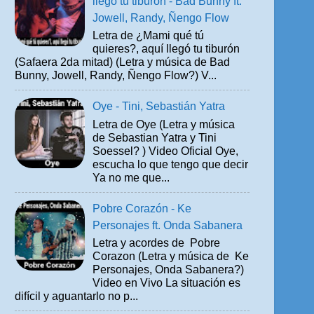
llegó tu tiburón - Bad Bunny ft.
Jowell, Randy, Ñengo Flow
Letra de ¿Mami qué tú
quieres?, aquí llegó tu tiburón
(Safaera 2da mitad) (Letra y música de Bad
Bunny, Jowell, Randy, Ñengo Flow?) V...
Oye - Tini, Sebastián Yatra
Letra de Oye (Letra y música
de Sebastian Yatra y Tini
Soessel? ) Video Oficial Oye,
escucha lo que tengo que decir
Ya no me que...
Pobre Corazón - Ke
Personajes ft. Onda Sabanera
Letra y acordes de Pobre
Corazon (Letra y música de Ke
Personajes, Onda Sabanera?)
Video en Vivo La situación es
difícil y aguantarlo no p...