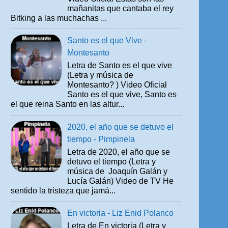
mañanitas que cantaba el rey
Bitking a las muchachas ...
Santo es el que Vive -
Montesanto
Letra de Santo es el que vive
(Letra y música de
Montesanto? ) Video Oficial
Santo es el que vive, Santo es
el que reina Santo en las altur...
2020, el año que se detuvo el
tiempo - Pimpinela
Letra de 2020, el año que se
detuvo el tiempo (Letra y
música de Joaquín Galán y
Lucía Galán) Video de TV He
sentido la tristeza que jamá...
En victoria - Liz Enid Polanco
Letra de En victoria (Letra y