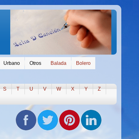
Urbano
Otros
Balada
Bolero
S
T
U
V
W
X
Y
Z