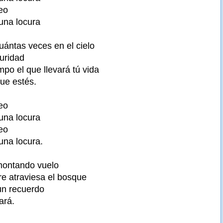
eo
una locura
uántas veces en el cielo
uridad
mpo el que llevará tú vida
ue estés.
eo
una locura
eo
una locura.
montando vuelo
re atraviesa el bosque
un recuerdo
ará.