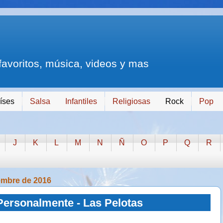
 favoritos, música, videos y mas
íses
Salsa
Infantiles
Religiosas
Rock
Pop
J
K
L
M
N
Ñ
O
P
Q
R
embre de 2016
Personalmente - Las Pelotas