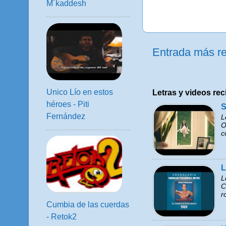
M´kaddesh
Entrada más re
Unico Lío en estos
Letras y videos rec
héroes - Piti
S
Fernández
L
O
c
L
L
C
r
Cumbia de las cuerdas
- Retok2