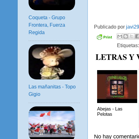
Coqueta - Grupo
Frontera, Fuerza
Publicado por
javi2
Regida
Etiquetas
LETRAS Y
Las mañanitas - Topo
Gigio
Abejas - Las
Pelotas
No hay comentari