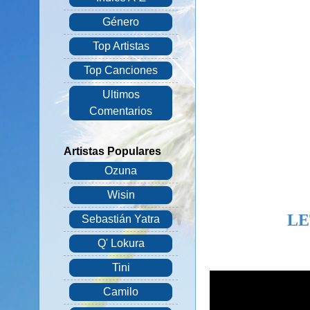
Género
Top Artistas
Top Canciones
Ultimos
Comentarios
Artistas Populares
Ozuna
Wisin
LE
Sebastián Yatra
Q' Lokura
Tini
Camilo