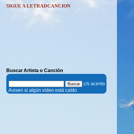
SIGUE A LETRADCANCION
Buscar Artista o Canción
.
c/s acento
.
Avisen si algún video está caído