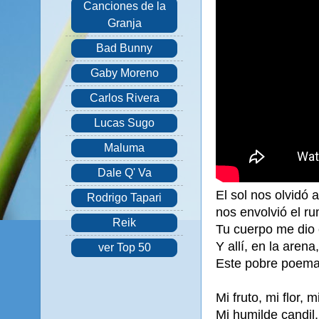
Canciones de la
Granja
Bad Bunny
Gaby Moreno
Carlos Rivera
Lucas Sugo
Maluma
Dale Q' Va
El sol nos olvidó 
Rodrigo Tapari
nos envolvió el r
Reik
Tu cuerpo me dio ca
Y allí, en la aren
ver Top 50
Este pobre poema 
Mi fruto, mi flor, 
Mi humilde candil, 