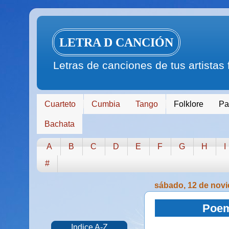
LETRA D CANCIÓN
Letras de canciones de tus artistas
Cuarteto
Cumbia
Tango
Folklore
Pa
Bachata
A
B
C
D
E
F
G
H
I
#
sábado, 12 de nov
Poem
Indice A-Z