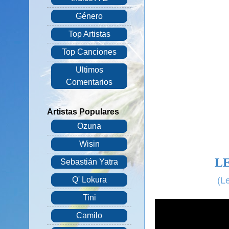
Género
Top Artistas
Top Canciones
Ultimos
Comentarios
Artistas Populares
Ozuna
Wisin
L
Sebastián Yatra
(L
Q' Lokura
Tini
Camilo