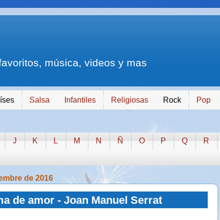
 favoritos, música, videos y mas
íses
Salsa
Infantiles
Religiosas
Rock
Pop
J
K
L
M
N
Ñ
O
P
Q
R
iembre de 2016
a de amor - Joan Manuel Serrat