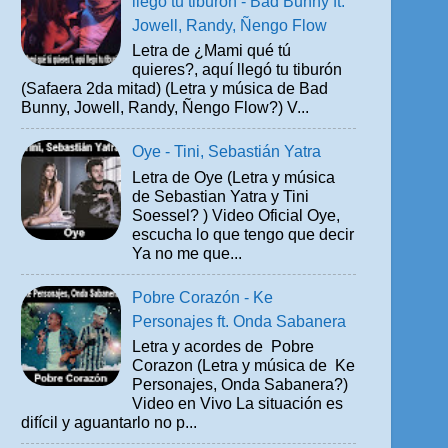
llegó tu tiburón - Bad Bunny ft.
Jowell, Randy, Ñengo Flow
Letra de ¿Mami qué tú
quieres?, aquí llegó tu tiburón
(Safaera 2da mitad) (Letra y música de Bad
Bunny, Jowell, Randy, Ñengo Flow?) V...
Oye - Tini, Sebastián Yatra
Letra de Oye (Letra y música
de Sebastian Yatra y Tini
Soessel? ) Video Oficial Oye,
escucha lo que tengo que decir
Ya no me que...
Pobre Corazón - Ke
Personajes ft. Onda Sabanera
Letra y acordes de Pobre
Corazon (Letra y música de Ke
Personajes, Onda Sabanera?)
Video en Vivo La situación es
difícil y aguantarlo no p...