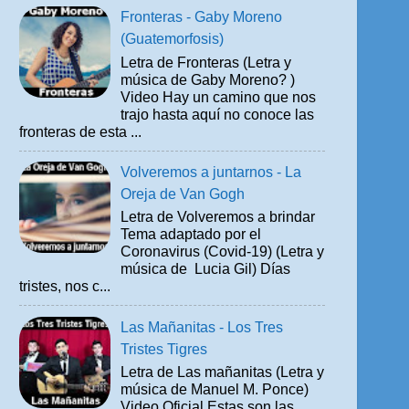
Fronteras - Gaby Moreno
(Guatemorfosis)
Letra de Fronteras (Letra y
música de Gaby Moreno? )
Video Hay un camino que nos
trajo hasta aquí no conoce las
fronteras de esta ...
Volveremos a juntarnos - La
Oreja de Van Gogh
Letra de Volveremos a brindar
Tema adaptado por el
Coronavirus (Covid-19) (Letra y
música de Lucia Gil) Días
tristes, nos c...
Las Mañanitas - Los Tres
Tristes Tigres
Letra de Las mañanitas (Letra y
música de Manuel M. Ponce)
Video Oficial Estas son las