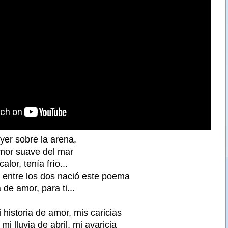
ayer sobre la arena,
umor suave del mar
lor, tenía frío...
a, entre los dos nació este poema
de amor, para ti...
mi historia de amor, mis caricias
mi lluvia de abril, mi avaricia