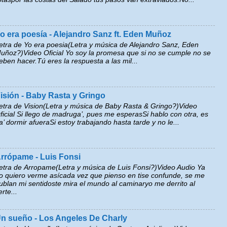
o era poesía - Alejandro Sanz ft. Eden Muñoz
etra de Yo era poesia(Letra y música de Alejandro Sanz, Eden
uñoz?)Video Oficial Yo soy la promesa que si no se cumple no se
eben hacer.Tú eres la respuesta a las mil...
isión - Baby Rasta y Gringo
etra de Vision(Letra y música de Baby Rasta & Gringo?)Video
ficial Si llego de madruga’, pues me esperasSi hablo con otra, es
a’ dormir afueraSi estoy trabajando hasta tarde y no le...
rrópame - Luis Fonsi
etra de Arropame(Letra y música de Luis Fonsi?)Video Audio Ya
o quiero verme asícada vez que pienso en tise confunde, se me
ublan mi sentidoste mira el mundo al caminaryo me derrito al
erte...
n sueño - Los Angeles De Charly