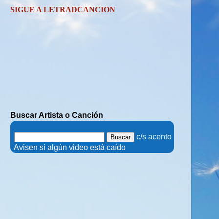
SIGUE A LETRADCANCION
Buscar Artista o Canción
.
c/s acento
.
Avisen si algún video está caído