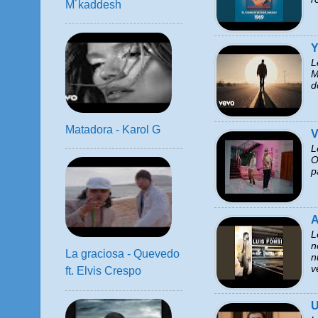
M´kaddesh
Y
L
M
d
Matadora - Karol G
V
L
O
p
A
L
n
La graciosa - Quevedo
n
v
ft. Elvis Crespo
U