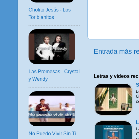
Cholito Jesús - Los
Toribianitos
Entrada más re
Las Promesas - Crystal
Letras y videos rec
y Wendy
S
L
O
c
L
L
No Puedo Vivir Sin Ti -
C
r