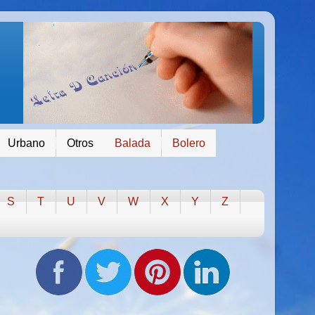
Urbano
Otros
Balada
Bolero
S
T
U
V
W
X
Y
Z