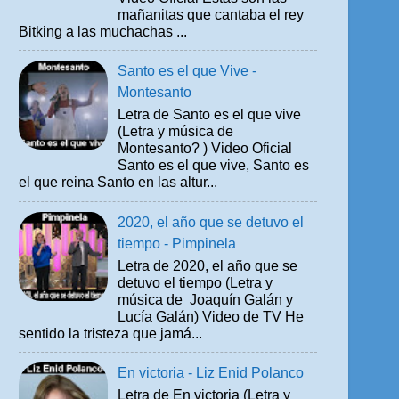
mañanitas que cantaba el rey
Bitking a las muchachas ...
Santo es el que Vive -
Montesanto
Letra de Santo es el que vive
(Letra y música de
Montesanto? ) Video Oficial
Santo es el que vive, Santo es
el que reina Santo en las altur...
2020, el año que se detuvo el
tiempo - Pimpinela
Letra de 2020, el año que se
detuvo el tiempo (Letra y
música de Joaquín Galán y
Lucía Galán) Video de TV He
sentido la tristeza que jamá...
En victoria - Liz Enid Polanco
Letra de En victoria (Letra y