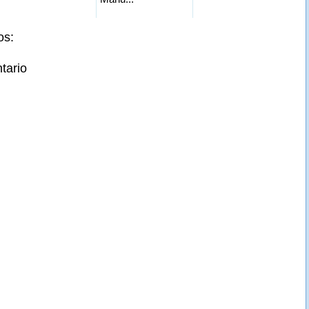
os:
tario