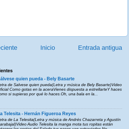
ciente
Inicio
Entrada antigua
ientes
álvese quien pueda - Bely Basarte
etra de Salvese quien pueda(Letra y música de Bely Basarte)Video
ficial Como gotas en la aceraVienes dispuesta a estrellarteY haces
omo si supieras por qué lo haces.Oh, una bala en la...
a Telesita - Hernán Figueroa Reyes
etra de La Telesita(Letra y música de Andrés Chazarreta y Agustín
arabajal)Video Audio Telesita la manga mota tus ropitas están
otaspor las costas del Salado tus pasos van extraviados.No...