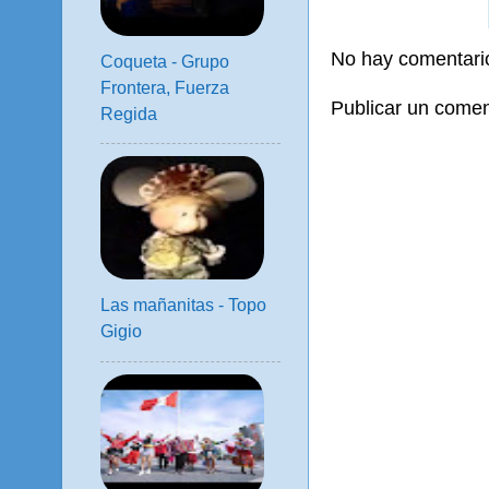
No hay comentari
Coqueta - Grupo
Frontera, Fuerza
Publicar un comen
Regida
Las mañanitas - Topo
Gigio