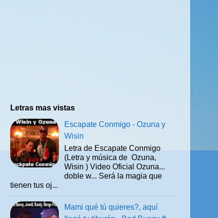
Letras mas vistas
Escapate Conmigo - Ozuna y
Wisin
Letra de Escapate Conmigo
(Letra y música de Ozuna,
Wisin ) Video Oficial Ozuna...
doble w... Será la magia que
tienen tus oj...
Mami qué tú quieres?, aquí