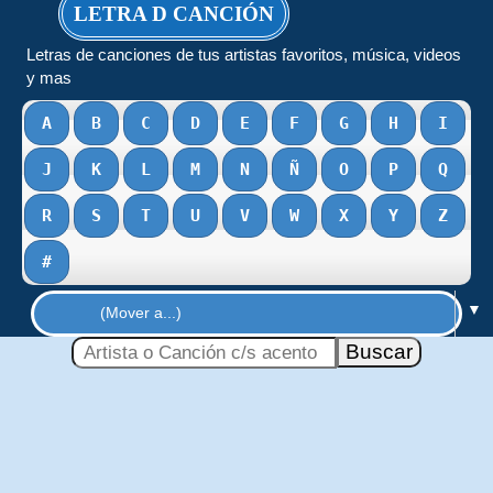
LETRA D CANCIÓN
Letras de canciones de tus artistas favoritos, música, videos
y mas
A
B
C
D
E
F
G
H
I
J
K
L
M
N
Ñ
O
P
Q
R
S
T
U
V
W
X
Y
Z
#
▼