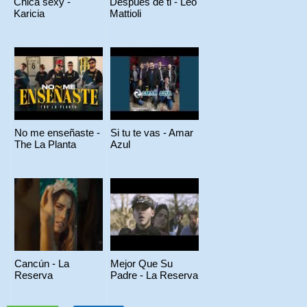
Chica sexy -
Después de ti - Leo
Karicia
Mattioli
No me enseñaste -
Si tu te vas - Amar
The La Planta
Azul
Cancún - La
Mejor Que Su
Reserva
Padre - La Reserva