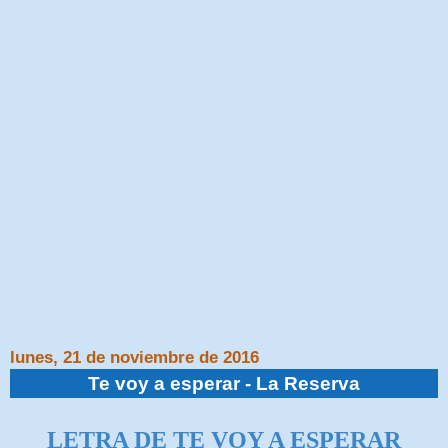
lunes, 21 de noviembre de 2016
Te voy a esperar - La Reserva
LETRA DE
TE VOY A ESPERAR