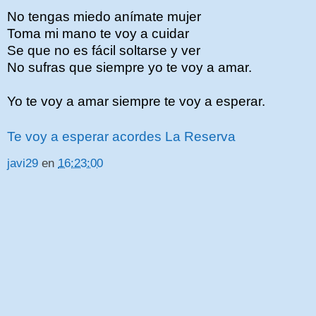
No tengas miedo anímate mujer
Toma mi mano te voy a cuidar
Se que no es fácil soltarse y ver
No sufras que siempre yo te voy a amar.
Yo te voy a amar siempre te voy a esperar.
Te voy a esperar acordes La Reserva
javi29
en
16:23:00