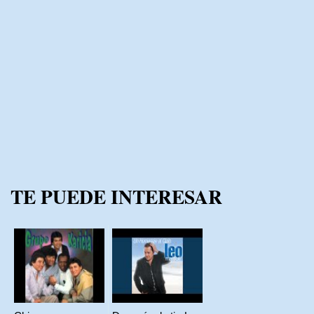
TE PUEDE INTERESAR