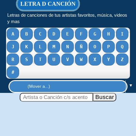
LETRA D CANCIÓN
Letras de canciones de tus artistas favoritos, música, videos
y mas
A
B
C
D
E
F
G
H
I
J
K
L
M
N
Ñ
O
P
Q
R
S
T
U
V
W
X
Y
Z
#
▼