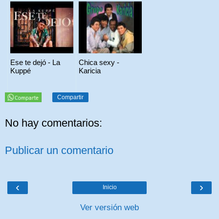
Ese te dejó - La
Chica sexy -
Kuppé
Karicia
Compartir
No hay comentarios:
Publicar un comentario
‹
›
Inicio
Ver versión web