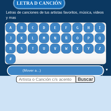
LETRA D CANCIÓN
Letras de canciones de tus artistas favoritos, música, videos
y mas
A
B
C
D
E
F
G
H
I
J
K
L
M
N
Ñ
O
P
Q
R
S
T
U
V
W
X
Y
Z
#
▼