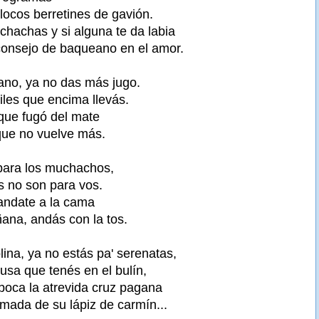
 locos berretines de gavión.
chachas y si alguna te da labia
 consejo de baqueano en el amor.
ano, ya no das más jugo.
iles que encima llevás.
 que fugó del mate
 que no vuelve más.
para los muchachos,
s no son para vos.
 andate a la cama
na, andás con la tos.
ina, ya no estás pa' serenatas,
rusa que tenés en el bulín,
 boca la atrevida cruz pagana
umada de su lápiz de carmín...