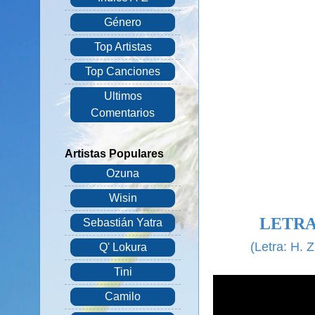
Género
Top Artistas
Top Canciones
Ultimos
Comentarios
Artistas Populares
Ozuna
Wisin
LETRA
Sebastián Yatra
(Letra: H. 
Q' Lokura
Tini
Camilo