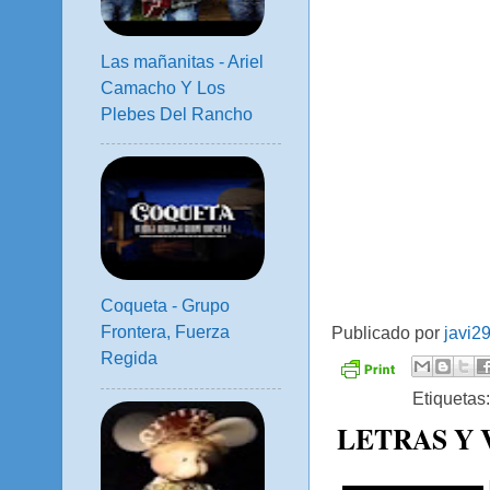
Las mañanitas - Ariel
Camacho Y Los
Plebes Del Rancho
Coqueta - Grupo
Frontera, Fuerza
Publicado por
javi2
Regida
Etiquetas
LETRAS Y