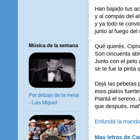
Han bajado tus ac
y al compás del a
y ya todo te convi
junto al fuego del
Música de la semana
Qué querés, Cipri
Son cincuenta abr
Junto con el pelo
se te fue la pinta
Dejá las pebetas 
esos platos fuerte
Por debajo de la mesa
Piantá el sereno,
- Luis Miguel
que después, maña
Enfundá la mando
Mas letras de Ca