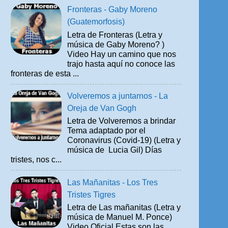
Fronteras - Gaby Moreno
(Guatemorfosis)
Letra de Fronteras (Letra y
música de Gaby Moreno? )
Video Hay un camino que nos
trajo hasta aquí no conoce las
fronteras de esta ...
Volveremos a juntarnos - La
Oreja de Van Gogh
Letra de Volveremos a brindar
Tema adaptado por el
Coronavirus (Covid-19) (Letra y
música de Lucia Gil) Días
tristes, nos c...
Las Mañanitas - Los Tres
Tristes Tigres
Letra de Las mañanitas (Letra y
música de Manuel M. Ponce)
Video Oficial Estas son las