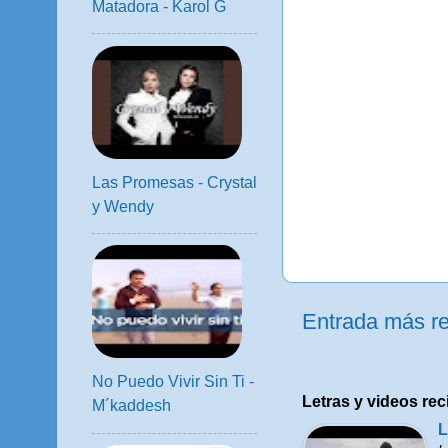
Matadora - Karol G
Las Promesas - Crystal
y Wendy
Entrada más re
No Puedo Vivir Sin Ti -
Letras y videos rec
M´kaddesh
L