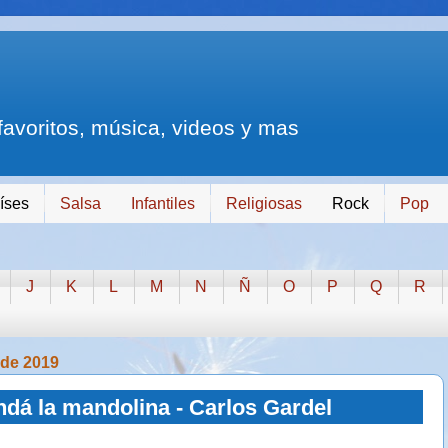
 favoritos, música, videos y mas
íses
Salsa
Infantiles
Religiosas
Rock
Pop
J
K
L
M
N
Ñ
O
P
Q
R
 de 2019
dá la mandolina - Carlos Gardel