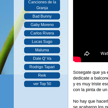
Canciones de la
Granja
Bad Bunny
Gaby Moreno
Carlos Rivera
Lucas Sugo
Maluma
Dale Q' Va
Rodrigo Tapari
Sosegate que ya e
Reik
dedicate a balcon
y es muy triste es
ver Top 50
con la pinta de un
No hay que hacerle
se acabaron los 