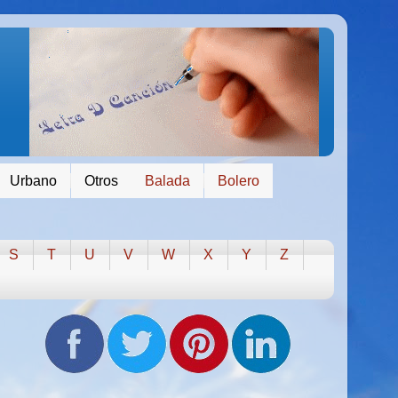
Urbano
Otros
Balada
Bolero
S
T
U
V
W
X
Y
Z