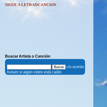
SIGUE A LETRADCANCION
Buscar Artista o Canción
.
c/s acento
.
Avisen si algún video está caído