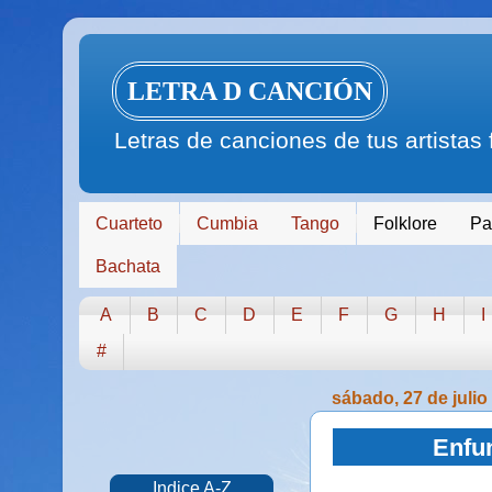
LETRA D CANCIÓN
Letras de canciones de tus artistas
Cuarteto
Cumbia
Tango
Folklore
Pa
Bachata
A
B
C
D
E
F
G
H
I
#
sábado, 27 de julio
Enfun
Indice A-Z