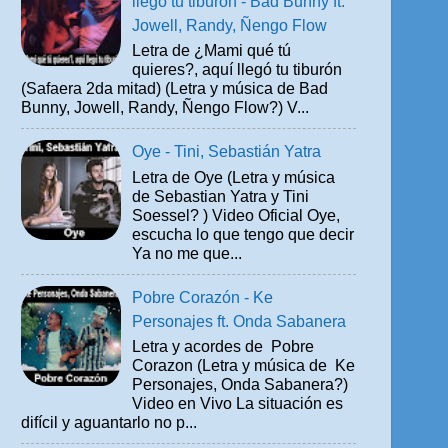
llegó tu tiburón - Bad Bunny ft.
Jowell, Randy, Ñengo Flow
Letra de ¿Mami qué tú
quieres?, aquí llegó tu tiburón
(Safaera 2da mitad) (Letra y música de Bad
Bunny, Jowell, Randy, Ñengo Flow?) V...
Oye - Tini, Sebastián Yatra
Letra de Oye (Letra y música
de Sebastian Yatra y Tini
Soessel? ) Video Oficial Oye,
escucha lo que tengo que decir
Ya no me que...
Pobre Corazón - Ke
Personajes ft. Onda Sabanera
Letra y acordes de Pobre
Corazon (Letra y música de Ke
Personajes, Onda Sabanera?)
Video en Vivo La situación es
difícil y aguantarlo no p...