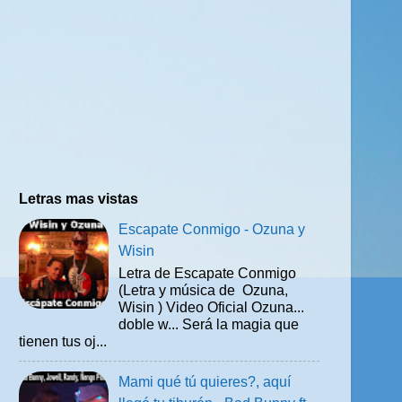
Letras mas vistas
Escapate Conmigo - Ozuna y
Wisin
Letra de Escapate Conmigo
(Letra y música de Ozuna,
Wisin ) Video Oficial Ozuna...
doble w... Será la magia que
tienen tus oj...
Mami qué tú quieres?, aquí