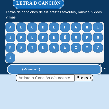
LETRA D CANCIÓN
Letras de canciones de tus artistas favoritos, música, videos
y mas
A
B
C
D
E
F
G
H
I
J
K
L
M
N
Ñ
O
P
Q
R
S
T
U
V
W
X
Y
Z
#
▼