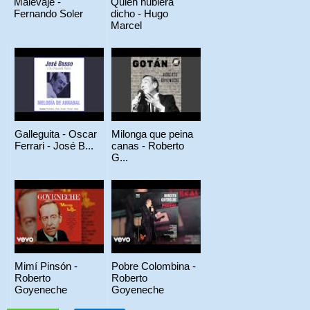
Malevaje -
Quien hubiera
Fernando Soler
dicho - Hugo
Marcel
Galleguita - Oscar
Milonga que peina
Ferrari - José B...
canas - Roberto
G...
Mimí Pinsón -
Pobre Colombina -
Roberto
Roberto
Goyeneche
Goyeneche