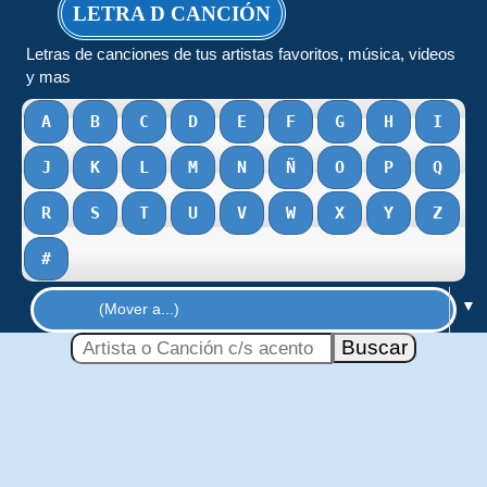
LETRA D CANCIÓN
Letras de canciones de tus artistas favoritos, música, videos
y mas
A
B
C
D
E
F
G
H
I
J
K
L
M
N
Ñ
O
P
Q
R
S
T
U
V
W
X
Y
Z
#
▼