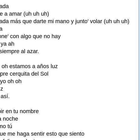
nada
e a amar (uh uh uh)
da más que darte mi mano y junto' volar (uh uh uh)
a
ne' con algo que no hay
y ya ah
 siempre al azar.
h oh estamos a años luz
pre cerquita del Sol
 yo oh oh
uz
así.
ir en tu nombre
la noche
mo tú
ue me haga sentir esto que siento