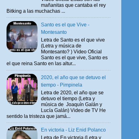
mañanitas que cantaba el rey
Bitking a las muchachas ...
Santo es el que Vive -
Montesanto
Letra de Santo es el que vive
(Letra y música de
Montesanto? ) Video Oficial
Santo es el que vive, Santo es
el que reina Santo en las altur...
2020, el año que se detuvo el
tiempo - Pimpinela
Letra de 2020, el año que se
detuvo el tiempo (Letra y
música de Joaquín Galán y
Lucía Galán) Video de TV He
sentido la tristeza que jamá...
En victoria - Liz Enid Polanco
Letra de En victoria (Letra y