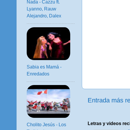
Nada - Cazzu ft.
Lyanno, Rauw
Alejandro, Dalex
Sabia es Mamá -
Enredados
Entrada más re
Letras y videos rec
Cholito Jesús - Los