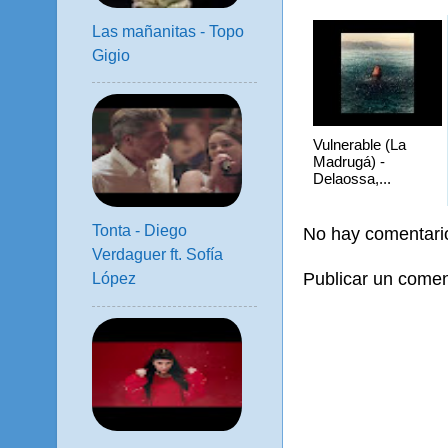
Las mañanitas - Topo
Gigio
Vulnerable (La
Madrugá) -
Delaossa,...
Tonta - Diego
No hay comentari
Verdaguer ft. Sofía
Publicar un comen
López