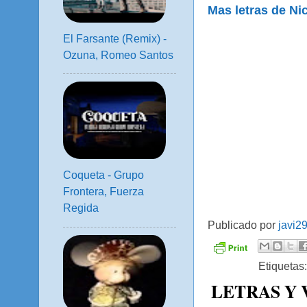
Mas letras de Nic
El Farsante (Remix) -
Ozuna, Romeo Santos
Coqueta - Grupo
Frontera, Fuerza
Regida
Publicado por
javi2
Etiquetas
LETRAS Y