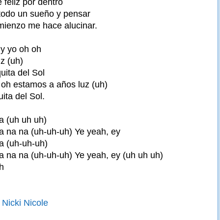
 feliz por dentro
todo un sueño y pensar
mienzo me hace alucinar.
 y yo oh oh
z (uh)
uita del Sol
h oh estamos a años luz (uh)
ita del Sol.
a (uh uh uh)
a na na (uh-uh-uh) Ye yeah, ey
a (uh-uh-uh)
a na na (uh-uh-uh) Ye yeah, ey (uh uh uh)
h
Nicki Nicole