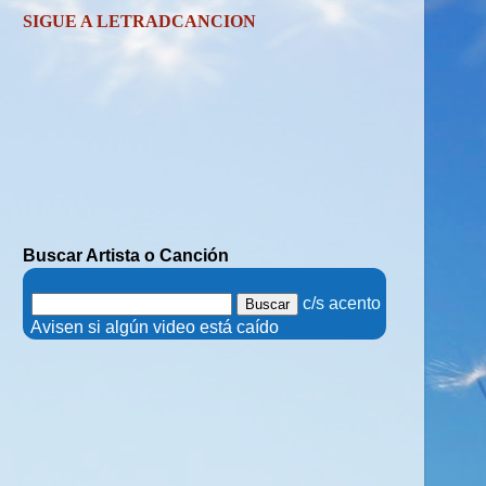
SIGUE A LETRADCANCION
Buscar Artista o Canción
.
c/s acento
.
Avisen si algún video está caído