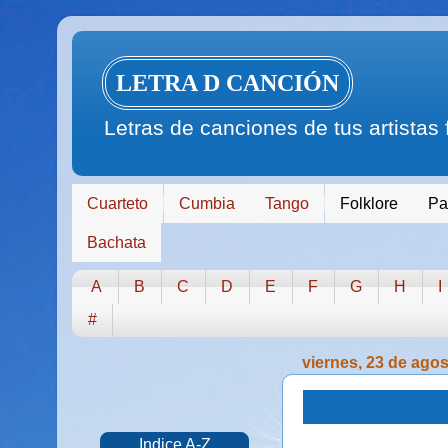
LETRA D CANCIÓN
Letras de canciones de tus artistas
Cuarteto
Cumbia
Tango
Folklore
Pa
Bachata
A
B
C
D
E
F
G
H
I
#
viernes, 23 de ago
Indice A-Z