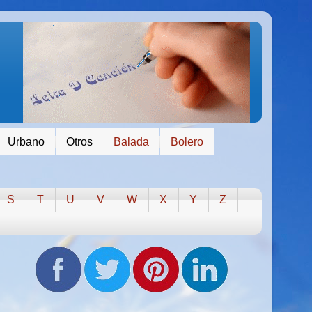
Urbano
Otros
Balada
Bolero
S
T
U
V
W
X
Y
Z