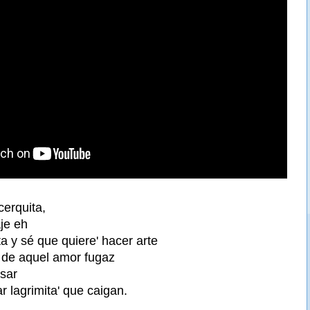
cerquita,
je eh
a y sé que quiere' hacer arte
 de aquel amor fugaz
nsar
ar lagrimita' que caigan.