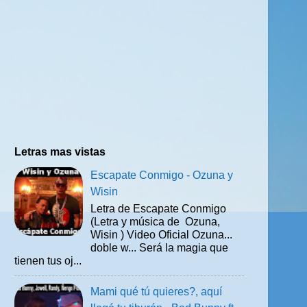
Letras mas vistas
Escapate Conmigo - Ozuna y
Wisin
Letra de Escapate Conmigo
(Letra y música de Ozuna,
Wisin ) Video Oficial Ozuna...
doble w... Será la magia que
tienen tus oj...
Mami qué tú quieres?, aquí