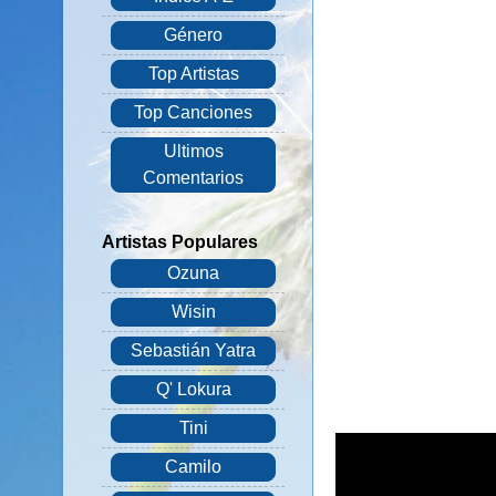
Género
Top Artistas
Top Canciones
Ultimos
Comentarios
Artistas Populares
Ozuna
Wisin
Sebastián Yatra
Q' Lokura
Tini
Camilo