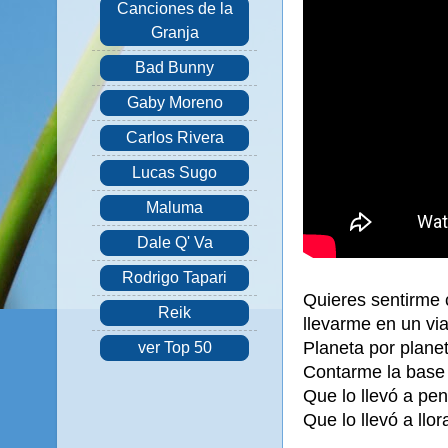
Canciones de la
Granja
Bad Bunny
Gaby Moreno
Carlos Rivera
Lucas Sugo
Maluma
Dale Q' Va
Rodrigo Tapari
Quieres sentirme 
Reik
llevarme en un via
Planeta por planet
ver Top 50
Contarme la base
Que lo llevó a pe
Que lo llevó a llor