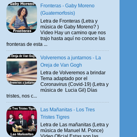
Fronteras - Gaby Moreno
(Guatemorfosis)
Letra de Fronteras (Letra y
música de Gaby Moreno? )
Video Hay un camino que nos
trajo hasta aquí no conoce las
fronteras de esta ...
Volveremos a juntarnos - La
Oreja de Van Gogh
Letra de Volveremos a brindar
Tema adaptado por el
Coronavirus (Covid-19) (Letra y
música de Lucia Gil) Días
tristes, nos c...
Las Mañanitas - Los Tres
Tristes Tigres
Letra de Las mañanitas (Letra y
música de Manuel M. Ponce)
Video Oficial Estas son las