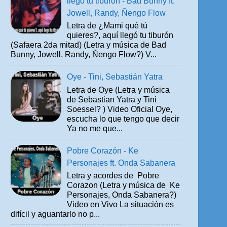
llegó tu tiburón - Bad Bunny ft.
Jowell, Randy, Ñengo Flow
Letra de ¿Mami qué tú
quieres?, aquí llegó tu tiburón
(Safaera 2da mitad) (Letra y música de Bad
Bunny, Jowell, Randy, Ñengo Flow?) V...
Oye - Tini, Sebastián Yatra
Letra de Oye (Letra y música
de Sebastian Yatra y Tini
Soessel? ) Video Oficial Oye,
escucha lo que tengo que decir
Ya no me que...
Pobre Corazón - Ke
Personajes ft. Onda Sabanera
Letra y acordes de Pobre
Corazon (Letra y música de Ke
Personajes, Onda Sabanera?)
Video en Vivo La situación es
difícil y aguantarlo no p...