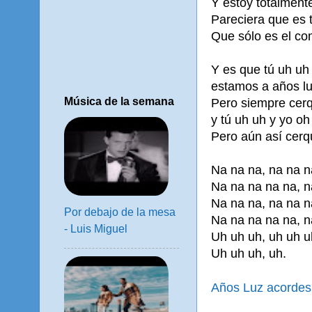
Y estoy totalmente
Pareciera que es 
Que sólo es el co
Y es que tú uh uh
estamos a años lu
Música de la semana
Pero siempre cerq
y tú uh uh y yo o
Pero aún así cerqu
Na na na, na na n
Na na na na na, n
Na na na, na na n
Por debajo de la mesa
Na na na na na, n
- Luis Miguel
Uh uh uh, uh uh u
Uh uh uh, uh.
Años Luz acordes 