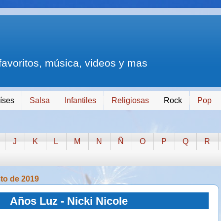
 favoritos, música, videos y mas
íses
Salsa
Infantiles
Religiosas
Rock
Pop
J
K
L
M
N
Ñ
O
P
Q
R
sto de 2019
Años Luz - Nicki Nicole