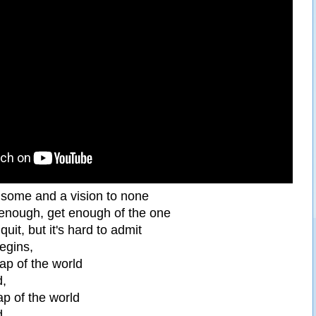
o some and a vision to none
enough, get enough of the one
quit, but it's hard to admit
egins,
ap of the world
d,
ap of the world
d.