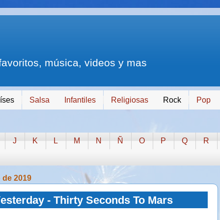
 favoritos, música, videos y mas
íses
Salsa
Infantiles
Religiosas
Rock
Pop
J
K
L
M
N
Ñ
O
P
Q
R
o de 2019
esterday - Thirty Seconds To Mars