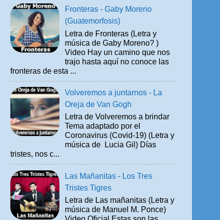
Fronteras - Gaby Moreno
(Guatemorfosis)
Letra de Fronteras (Letra y
música de Gaby Moreno? )
Video Hay un camino que nos
trajo hasta aquí no conoce las
fronteras de esta ...
Volveremos a juntarnos - La
Oreja de Van Gogh
Letra de Volveremos a brindar
Tema adaptado por el
Coronavirus (Covid-19) (Letra y
música de Lucia Gil) Días
tristes, nos c...
Las Mañanitas - Los Tres
Tristes Tigres
Letra de Las mañanitas (Letra y
música de Manuel M. Ponce)
Video Oficial Estas son las