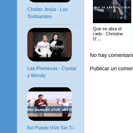
Cholito Jesús - Los
Toribianitos
Que se abra el
cielo - Christine
D'...
No hay comentari
Publicar un comen
Las Promesas - Crystal
y Wendy
No Puedo Vivir Sin Ti -