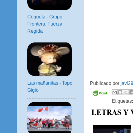
Coqueta - Grupo
Frontera, Fuerza
Regida
Las mañanitas - Topo
Publicado por
javi2
Gigio
Etiquetas
LETRAS Y