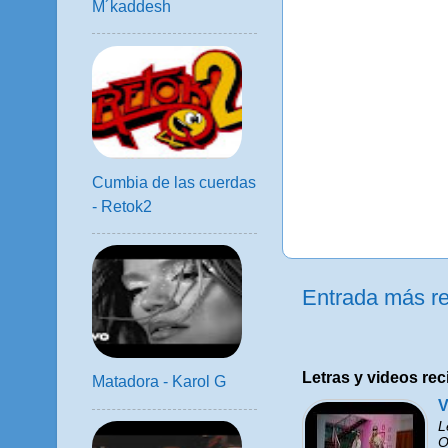
M´kaddesh
Cumbia de las cuerdas
- Retok2
Entrada más re
Letras y videos rec
Matadora - Karol G
V
L
O