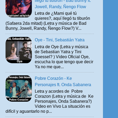
llegó tu tiburón - Bad Bunny ft.
Jowell, Randy, Ñengo Flow
Letra de ¿Mami qué tú
quieres?, aquí llegó tu tiburón
(Safaera 2da mitad) (Letra y música de Bad
Bunny, Jowell, Randy, Ñengo Flow?) V...
Oye - Tini, Sebastián Yatra
Letra de Oye (Letra y música
de Sebastian Yatra y Tini
Soessel? ) Video Oficial Oye,
escucha lo que tengo que decir
Ya no me que...
Pobre Corazón - Ke
Personajes ft. Onda Sabanera
Letra y acordes de Pobre
Corazon (Letra y música de Ke
Personajes, Onda Sabanera?)
Video en Vivo La situación es
difícil y aguantarlo no p...