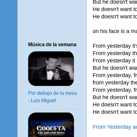
But he doesn't wa
He doesn't want t
He doesn't want t
on his face is a m
Música de la semana
From yesterday it
From yesterday th
From yesterday it 
But he doesn't wa
From yesterday, f
from yesterday the
From yesterday, f
Por debajo de la mesa
But he doesn't wa
- Luis Miguel
He doesn't want t
He doesn't want t
From Yesterday a