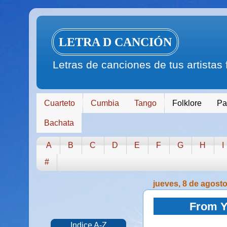
LETRA D CANCIÓN
Letras de canciones de tus artistas
Cuarteto
Cumbia
Tango
Folklore
Pa
Bachata
A
B
C
D
E
F
G
H
I
#
jueves, 8 de agost
From Y
Indice A-Z