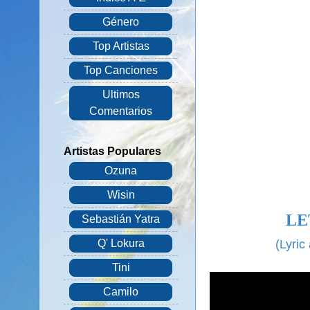
Género
Top Artistas
Top Canciones
Ultimos
Comentarios
Artistas Populares
Ozuna
Wisin
LE
Sebastián Yatra
(Lyric
Q' Lokura
Tini
Camilo