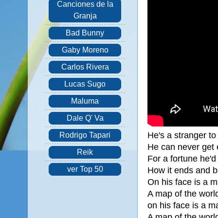
Canciones de la
Granja
Bad Bunny
Gaby Moreno
Carlos Rivera
Lucas Sugo
Maluma
Dale Q' Va
He's a stranger t
Rodrigo Tapari
He can never get 
Reik
For a fortune he'd 
ver Top 50
How it ends and b
On his face is a m
A map of the worl
on his face is a m
A map of the worl