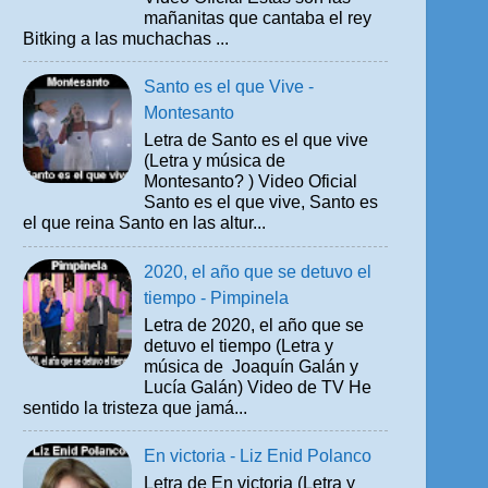
mañanitas que cantaba el rey
Bitking a las muchachas ...
Santo es el que Vive -
Montesanto
Letra de Santo es el que vive
(Letra y música de
Montesanto? ) Video Oficial
Santo es el que vive, Santo es
el que reina Santo en las altur...
2020, el año que se detuvo el
tiempo - Pimpinela
Letra de 2020, el año que se
detuvo el tiempo (Letra y
música de Joaquín Galán y
Lucía Galán) Video de TV He
sentido la tristeza que jamá...
En victoria - Liz Enid Polanco
Letra de En victoria (Letra y