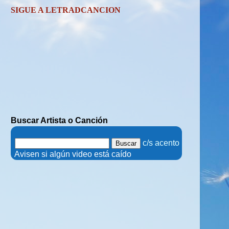
SIGUE A LETRADCANCION
Buscar Artista o Canción
.
c/s acento
.
Avisen si algún video está caído