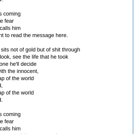
's coming
e fear
calls him
nt to read the message here.
its not of gold but of shit through
ook, see the life that he took
one he'll decide
th the innocent,
ap of the world
d,
ap of the world
d.
's coming
e fear
calls him