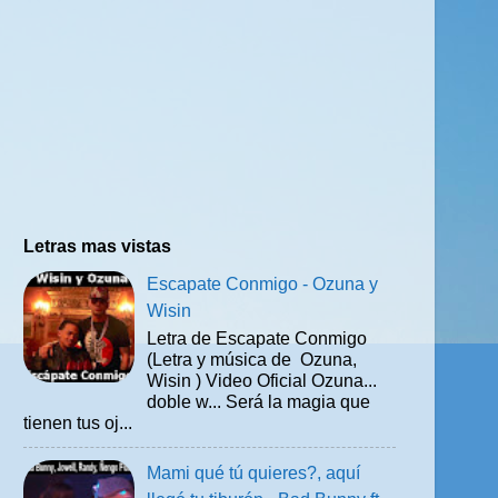
Letras mas vistas
Escapate Conmigo - Ozuna y
Wisin
Letra de Escapate Conmigo
(Letra y música de Ozuna,
Wisin ) Video Oficial Ozuna...
doble w... Será la magia que
tienen tus oj...
Mami qué tú quieres?, aquí