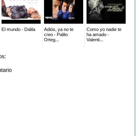
El mundo - Dalila
Adiós, ya no te
Como yo nadie te
creo - Palito
ha amado -
Orteg...
Valenti...
os:
tario