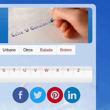
Urbano
Otros
Balada
Bolero
S
T
U
V
W
X
Y
Z