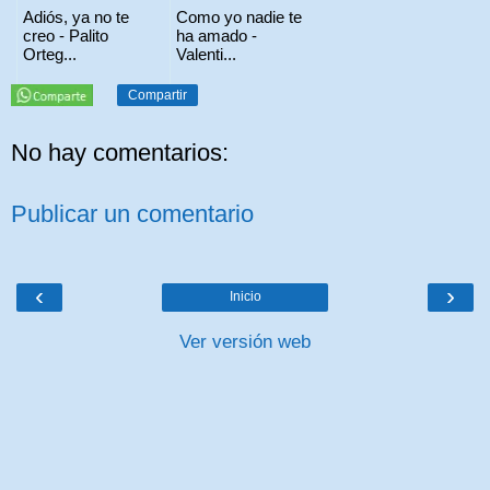
Adiós, ya no te
Como yo nadie te
creo - Palito
ha amado -
Orteg...
Valenti...
Compartir
No hay comentarios:
Publicar un comentario
‹
›
Inicio
Ver versión web