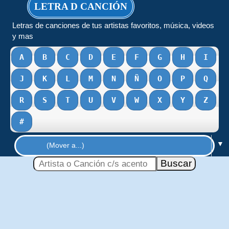
LETRA D CANCIÓN
Letras de canciones de tus artistas favoritos, música, videos
y mas
A
B
C
D
E
F
G
H
I
J
K
L
M
N
Ñ
O
P
Q
R
S
T
U
V
W
X
Y
Z
#
▼