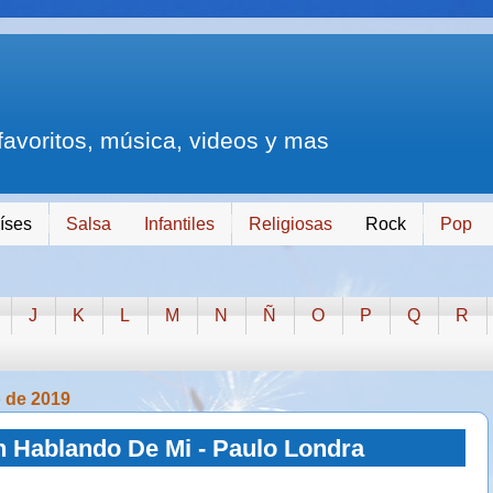
 favoritos, música, videos y mas
íses
Salsa
Infantiles
Religiosas
Rock
Pop
J
K
L
M
N
Ñ
O
P
Q
R
o de 2019
n Hablando De Mi - Paulo Londra