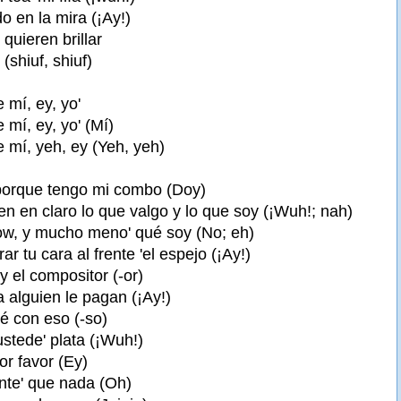
o en la mira (¡Ay!)
quieren brillar
(shiuf, shiuf)
 mí, ey, yo'
mí, ey, yo' (Mí)
 mí, yeh, ey (Yeh, yeh)
porque tengo mi combo (Doy)
n en claro lo que valgo y lo que soy (¡Wuh!; nah)
ow, y mucho meno' qué soy (No; eh)
r tu cara al frente 'el espejo (¡Ay!)
y el compositor (-or)
 alguien le pagan (¡Ay!)
é con eso (-so)
ustede' plata (¡Wuh!)
or favor (Ey)
ante' que nada (Oh)