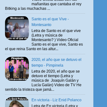
mañanitas que cantaba el rey
Bitking a las muchachas ...
Santo es el que Vive -
Montesanto
Letra de Santo es el que vive
(Letra y música de
Montesanto? ) Video Oficial
Santo es el que vive, Santo es
el que reina Santo en las altur...
2020, el año que se detuvo el
tiempo - Pimpinela
Letra de 2020, el año que se
detuvo el tiempo (Letra y
música de Joaquín Galán y
Lucía Galán) Video de TV He
sentido la tristeza que jamá...
En victoria - Liz Enid Polanco
Letra de En victoria (Letra y