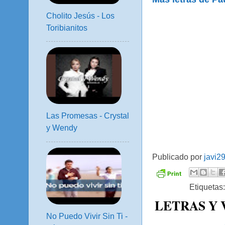
Cholito Jesús - Los
Toribianitos
Las Promesas - Crystal
y Wendy
Publicado por
javi2
Etiquetas
LETRAS Y
No Puedo Vivir Sin Ti -