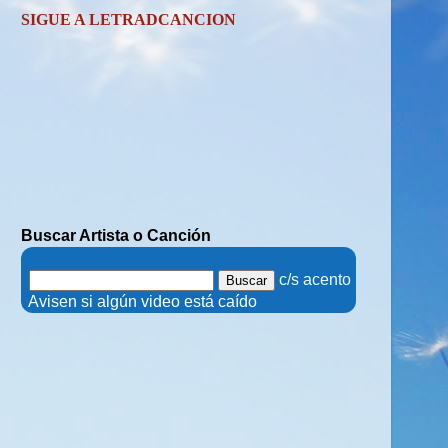
SIGUE A LETRADCANCION
Buscar Artista o Canción
.
c/s acento
.
Avisen si algún video está caído