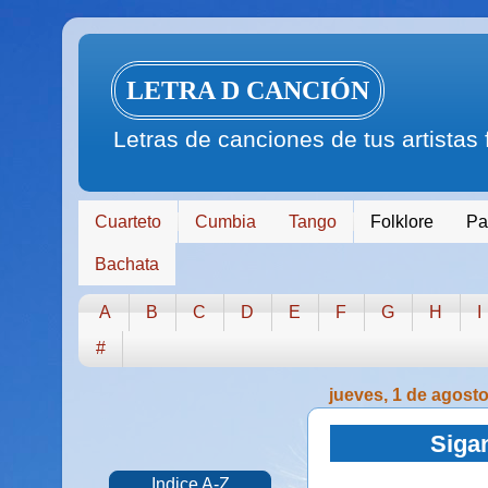
LETRA D CANCIÓN
Letras de canciones de tus artistas
Cuarteto
Cumbia
Tango
Folklore
Pa
Bachata
A
B
C
D
E
F
G
H
I
#
jueves, 1 de agost
Siga
Indice A-Z