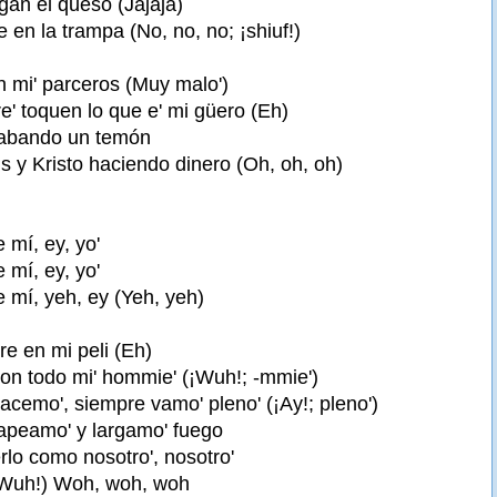
gan el queso (Jajaja)
 en la trampa (No, no, no; ¡shiuf!)
 mi' parceros (Muy malo')
re' toquen lo que e' mi güero (Eh)
rabando un temón
y Kristo haciendo dinero (Oh, oh, oh)
 mí, ey, yo'
 mí, ey, yo'
 mí, yeh, ey (Yeh, yeh)
re en mi peli (Eh)
n todo mi' hommie' (¡Wuh!; -mmie')
acemo', siempre vamo' pleno' (¡Ay!; pleno')
rapeamo' y largamo' fuego
lo como nosotro', nosotro'
Wuh!) Woh, woh, woh