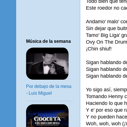
Todo bien que ten
Este roedor no cae
Andamo' malo' con
Sin dejar que buit
Tamo' Big Liga' g
Música de la semana
Ovy On The Drums 
¡Chin shiuf!
Sigan hablando de
Sigan hablando de
Sigan hablando de
Por debajo de la mesa
Yo sigo así, siemp
- Luis Miguel
Tomando Henny co
Haciendo lo que h
Y e' por eso que 
Y no pueden hacer
Woh, woh, woh (¡