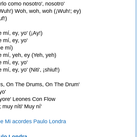
lo como nosotro', nosotro'
Wuh!) Woh, woh, woh (¡Wuh!; ey)
uf!)
mí, ey, yo' (¡Ay!)
 mí, ey, yo'
e mí)
 mí, yeh, ey (Yeh, yeh)
 mí, ey, yo'
í, ey, yo' (Niti', ¡shiuf!)
s, On The Drums, On The Drum'
yo'
ayore' Leones Con Flow
muy níti' Muy ní'
e Mi acordes Paulo Londra
ulo Londra