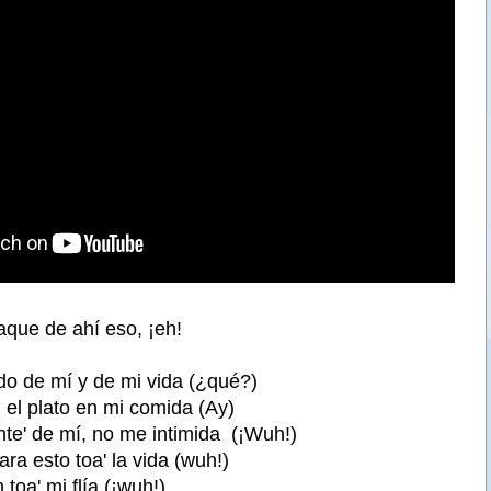
aque de ahí eso, ¡eh!
o de mí y de mi vida (¿qué?)
 el plato en mi comida (Ay)
te' de mí, no me intimida (¡Wuh!)
ra esto toa' la vida (wuh!)
toa' mi flía (¡wuh!)