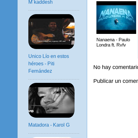
M´kaddesh
Nanaena - Paulo
Londra ft. Rvfv
Unico Lío en estos
héroes - Piti
No hay comentari
Fernández
Publicar un comen
Matadora - Karol G