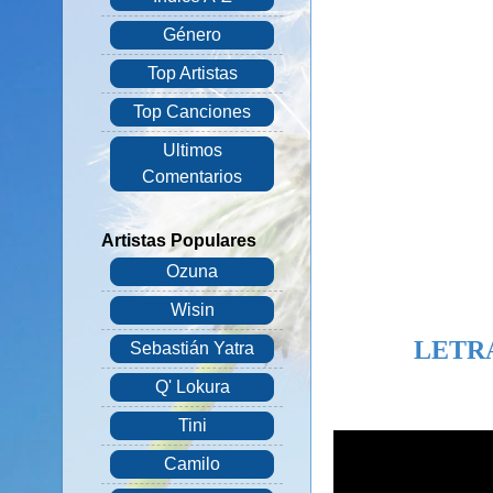
Género
Top Artistas
Top Canciones
Ultimos
Comentarios
Artistas Populares
Ozuna
Wisin
LETR
Sebastián Yatra
Q' Lokura
Tini
Camilo