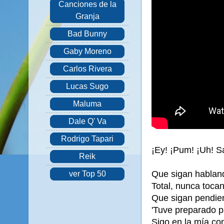
Canciones de la
Granja
Bad Bunny
Gaby Moreno
Carlos Rivera
Lucas Sugo
Maluma
Dale Q' Va
Rodrigo Tapari
¡Ey! ¡Pum! ¡Uh! S
Reik
Que sigan habland
ver Top 50
Total, nunca tocan
Que sigan pendien
'Tuve preparado pa
Sigo en la mía con 