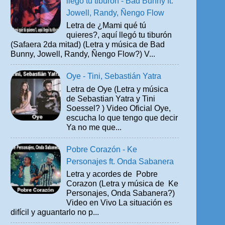
llegó tu tiburón - Bad Bunny ft.
Jowell, Randy, Ñengo Flow
Letra de ¿Mami qué tú
quieres?, aquí llegó tu tiburón
(Safaera 2da mitad) (Letra y música de Bad
Bunny, Jowell, Randy, Ñengo Flow?) V...
Oye - Tini, Sebastián Yatra
Letra de Oye (Letra y música
de Sebastian Yatra y Tini
Soessel? ) Video Oficial Oye,
escucha lo que tengo que decir
Ya no me que...
Pobre Corazón - Ke
Personajes ft. Onda Sabanera
Letra y acordes de Pobre
Corazon (Letra y música de Ke
Personajes, Onda Sabanera?)
Video en Vivo La situación es
difícil y aguantarlo no p...