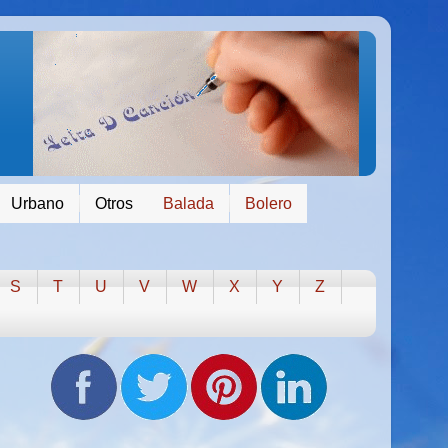
Urbano
Otros
Balada
Bolero
S
T
U
V
W
X
Y
Z