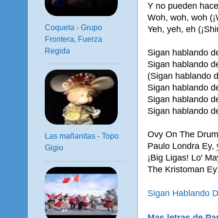
Y no pueden hacer
Woh, woh, woh (¡
Coqueta - Grupo
Yeh, yeh, eh (¡Shi
Frontera, Fuerza
Regida
Sigan hablando de 
Sigan hablando de
(Sigan hablando d
Sigan hablando de
Sigan hablando de
Sigan hablando de m
Ovy On The Drum
Las mañanitas - Topo
Paulo Londra Ey, 
Gigio
¡Big Ligas! Lo' M
The Kristoman Ey; 
Sigan Hablando D
Mas letras de Pa