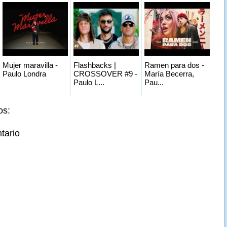
Mujer maravilla -
Flashbacks |
Ramen para dos -
Paulo Londra
CROSSOVER #9 -
María Becerra,
Paulo L...
Pau...
os:
tario