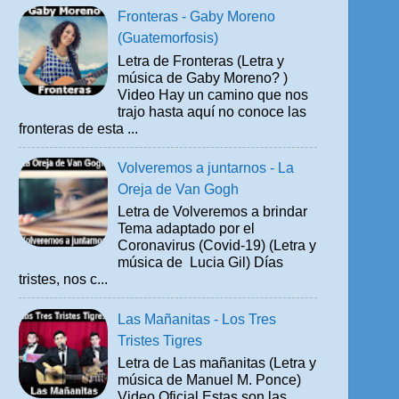
Fronteras - Gaby Moreno
(Guatemorfosis)
Letra de Fronteras (Letra y
música de Gaby Moreno? )
Video Hay un camino que nos
trajo hasta aquí no conoce las
fronteras de esta ...
Volveremos a juntarnos - La
Oreja de Van Gogh
Letra de Volveremos a brindar
Tema adaptado por el
Coronavirus (Covid-19) (Letra y
música de Lucia Gil) Días
tristes, nos c...
Las Mañanitas - Los Tres
Tristes Tigres
Letra de Las mañanitas (Letra y
música de Manuel M. Ponce)
Video Oficial Estas son las