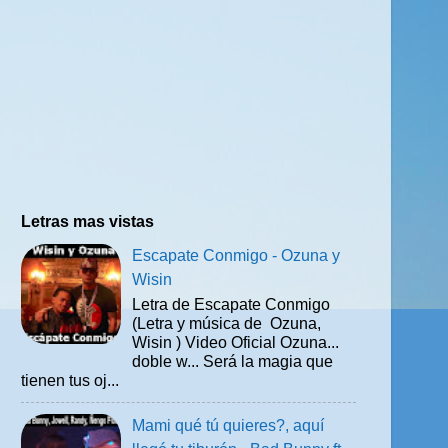
Letras mas vistas
Escapate Conmigo - Ozuna y
Wisin
Letra de Escapate Conmigo
(Letra y música de Ozuna,
Wisin ) Video Oficial Ozuna...
doble w... Será la magia que
tienen tus oj...
Mami qué tú quieres?, aquí