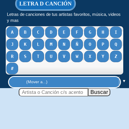
LETRA D CANCIÓN
Letras de canciones de tus artistas favoritos, música, videos
y mas
A
B
C
D
E
F
G
H
I
J
K
L
M
N
Ñ
O
P
Q
R
S
T
U
V
W
X
Y
Z
#
▼