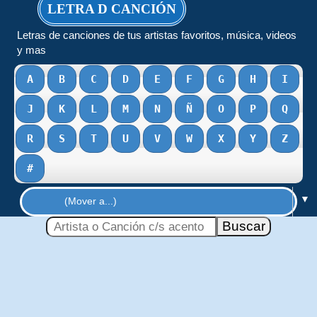
LETRA D CANCIÓN
Letras de canciones de tus artistas favoritos, música, videos
y mas
A
B
C
D
E
F
G
H
I
J
K
L
M
N
Ñ
O
P
Q
R
S
T
U
V
W
X
Y
Z
#
▼