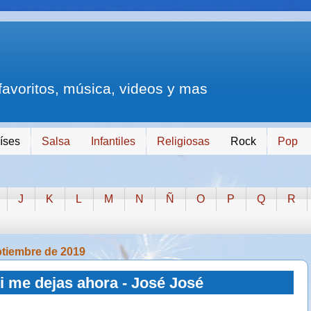
 favoritos, música, videos y mas
íses
Salsa
Infantiles
Religiosas
Rock
Pop
J
K
L
M
N
Ñ
O
P
Q
R
ptiembre de 2019
i me dejas ahora - José José