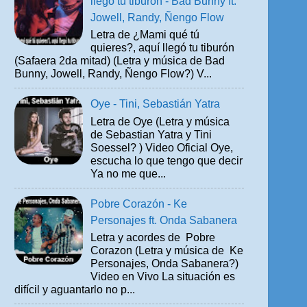
llegó tu tiburón - Bad Bunny ft.
Jowell, Randy, Ñengo Flow
Letra de ¿Mami qué tú
quieres?, aquí llegó tu tiburón
(Safaera 2da mitad) (Letra y música de Bad
Bunny, Jowell, Randy, Ñengo Flow?) V...
Oye - Tini, Sebastián Yatra
Letra de Oye (Letra y música
de Sebastian Yatra y Tini
Soessel? ) Video Oficial Oye,
escucha lo que tengo que decir
Ya no me que...
Pobre Corazón - Ke
Personajes ft. Onda Sabanera
Letra y acordes de Pobre
Corazon (Letra y música de Ke
Personajes, Onda Sabanera?)
Video en Vivo La situación es
difícil y aguantarlo no p...