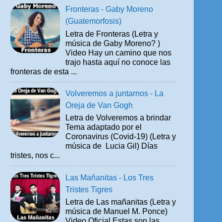
Fronteras - Gaby Moreno
(Guatemorfosis)
Letra de Fronteras (Letra y
música de Gaby Moreno? )
Video Hay un camino que nos
trajo hasta aquí no conoce las
fronteras de esta ...
Volveremos a juntarnos - La
Oreja de Van Gogh
Letra de Volveremos a brindar
Tema adaptado por el
Coronavirus (Covid-19) (Letra y
música de Lucia Gil) Días
tristes, nos c...
Las Mañanitas - Los Tres
Tristes Tigres
Letra de Las mañanitas (Letra y
música de Manuel M. Ponce)
Video Oficial Estas son las