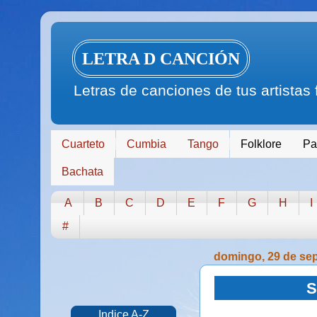
LETRA D CANCIÓN
Letras de canciones de tus artistas
Cuarteto
Cumbia
Tango
Folklore
Pa
Bachata
A
B
C
D
E
F
G
H
I
#
domingo, 29 de se
S
Indice A-Z