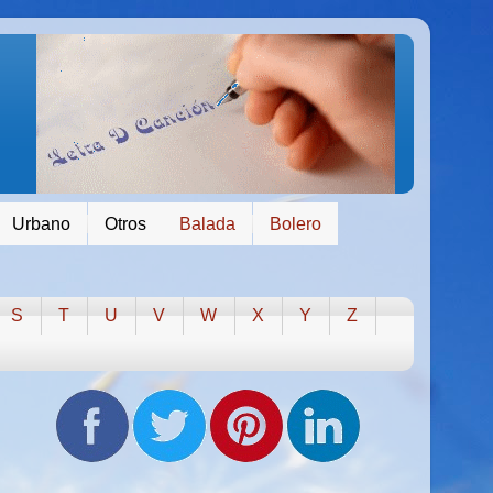
Urbano
Otros
Balada
Bolero
S
T
U
V
W
X
Y
Z