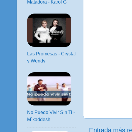
Matadora - Karol G
Las Promesas - Crystal
y Wendy
No Puedo Vivir Sin Ti -
M´kaddesh
Entrada más re