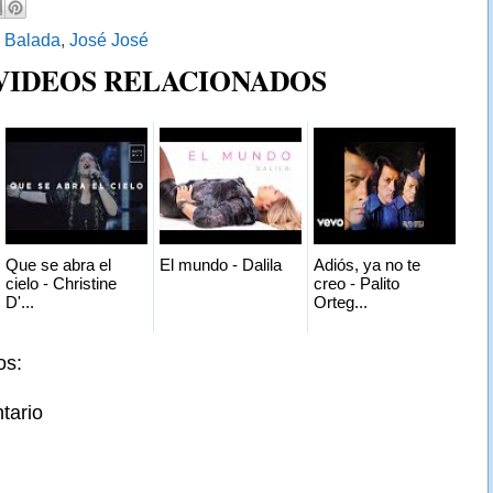
:
Balada
,
José José
 VIDEOS RELACIONADOS
Que se abra el
El mundo - Dalila
Adiós, ya no te
cielo - Christine
creo - Palito
D'...
Orteg...
os:
tario