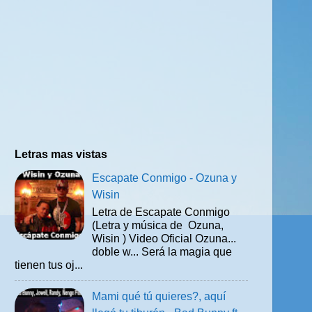
Letras mas vistas
Escapate Conmigo - Ozuna y
Wisin
Letra de Escapate Conmigo
(Letra y música de Ozuna,
Wisin ) Video Oficial Ozuna...
doble w... Será la magia que
tienen tus oj...
Mami qué tú quieres?, aquí