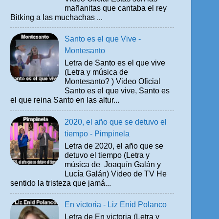
mañanitas que cantaba el rey
Bitking a las muchachas ...
Santo es el que Vive -
Montesanto
Letra de Santo es el que vive
(Letra y música de
Montesanto? ) Video Oficial
Santo es el que vive, Santo es
el que reina Santo en las altur...
2020, el año que se detuvo el
tiempo - Pimpinela
Letra de 2020, el año que se
detuvo el tiempo (Letra y
música de Joaquín Galán y
Lucía Galán) Video de TV He
sentido la tristeza que jamá...
En victoria - Liz Enid Polanco
Letra de En victoria (Letra y