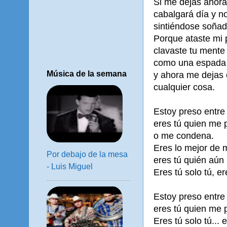
Si me dejas ahora m
cabalgará día y n
sintiéndose soñad
Porque ataste mi p
clavaste tu mente
como una espada 
Música de la semana
y ahora me dejas 
cualquier cosa.
Estoy preso entre
eres tú quien me
o me condena.
Eres lo mejor de 
Por debajo de la mesa
eres tú quién aún
- Luis Miguel
Eres tú solo tú, er
Estoy preso entre
eres tú quien me
Eres tú solo tú... e