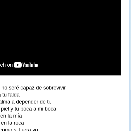
 no seré capaz de sobrevivir
tu falda
alma a depender de ti.
u piel y tu boca a mi boca
 en la mía
en la roca
como si fuera yo,