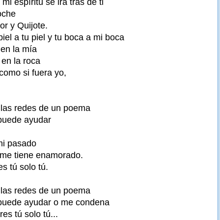
i espíritu se irá tras de ti
oche
or y Quijote.
iel a tu piel y tu boca a mi boca
 en la mía
en la roca
como si fuera yo,
 las redes de un poema
 puede ayudar
mi pasado
 me tiene enamorado.
es tú solo tú.
 las redes de un poema
 puede ayudar o me condena
res tú solo tú...