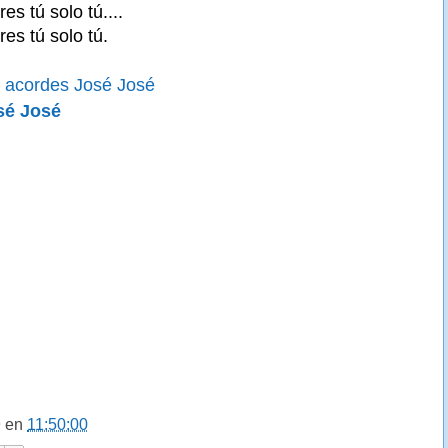
res tú solo tú....
res tú solo tú.
a acordes José José
sé José
9
en
11:50:00