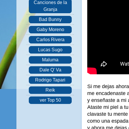
Canciones de la
Granja
Bad Bunny
Gaby Moreno
Carlos Rivera
Lucas Sugo
Maluma
Dale Q' Va
Rodrigo Tapari
Si me dejas ahora
Reik
me encadenaste a 
y enseñaste a mi 
ver Top 50
Ataste mi piel a t
clavaste tu mente
como una espada 
y ahora me dejas 