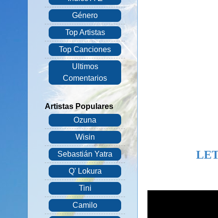
Género
Top Artistas
Top Canciones
Ultimos
Comentarios
Artistas Populares
Ozuna
Wisin
LET
Sebastián Yatra
Q' Lokura
Tini
Camilo