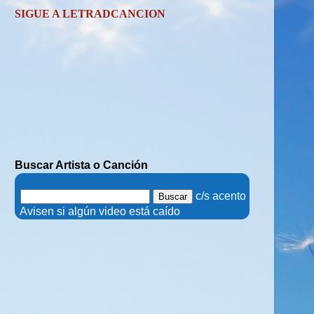
SIGUE A LETRADCANCION
Buscar Artista o Canción
.
c/s acento
.
Avisen si algún video está caído