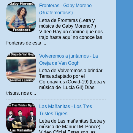
Fronteras - Gaby Moreno
(Guatemorfosis)
Letra de Fronteras (Letra y
música de Gaby Moreno? )
Video Hay un camino que nos
trajo hasta aquí no conoce las
fronteras de esta ...
Volveremos a juntarnos - La
Oreja de Van Gogh
Letra de Volveremos a brindar
Tema adaptado por el
Coronavirus (Covid-19) (Letra y
música de Lucia Gil) Días
tristes, nos c...
Las Mañanitas - Los Tres
Tristes Tigres
Letra de Las mañanitas (Letra y
música de Manuel M. Ponce)
Video Oficial Estas son las