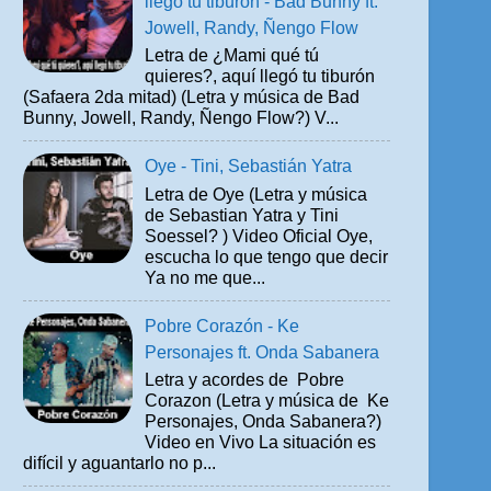
llegó tu tiburón - Bad Bunny ft.
Jowell, Randy, Ñengo Flow
Letra de ¿Mami qué tú
quieres?, aquí llegó tu tiburón
(Safaera 2da mitad) (Letra y música de Bad
Bunny, Jowell, Randy, Ñengo Flow?) V...
Oye - Tini, Sebastián Yatra
Letra de Oye (Letra y música
de Sebastian Yatra y Tini
Soessel? ) Video Oficial Oye,
escucha lo que tengo que decir
Ya no me que...
Pobre Corazón - Ke
Personajes ft. Onda Sabanera
Letra y acordes de Pobre
Corazon (Letra y música de Ke
Personajes, Onda Sabanera?)
Video en Vivo La situación es
difícil y aguantarlo no p...