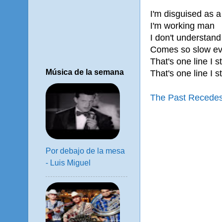
I'm disguised as 
I'm working man
I don't understan
Comes so slow ev
That's one line I s
Música de la semana
That's one line I s
The Past Recedes
Por debajo de la mesa
- Luis Miguel