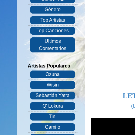
Género
Top Artistas
Top Canciones
Ultimos
Comentarios
Artistas Populares
Ozuna
Wisin
LE
Sebastián Yatra
(
Q' Lokura
Tini
Camilo