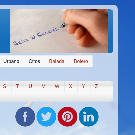
Urbano
Otros
Balada
Bolero
S
T
U
V
W
X
Y
Z