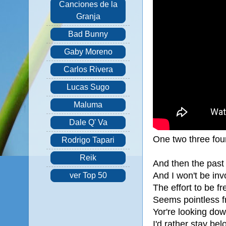
Canciones de la
Granja
Bad Bunny
Gaby Moreno
Carlos Rivera
Lucas Sugo
Maluma
Dale Q' Va
One two three four
Rodrigo Tapari
Reik
And then the past
And I won't be inv
ver Top 50
The effort to be fr
Seems pointless 
Yor're looking dow
I'd rather stay bel