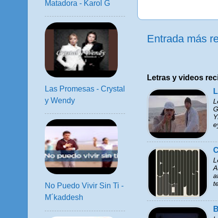
Matadora - Karol G
Entrada más re
Letras y videos rec
Las Promesas - Crystal
L
y Wendy
L
G
Y
e
C
L
A
a
t
No Puedo Vivir Sin Ti -
M´kaddesh
B