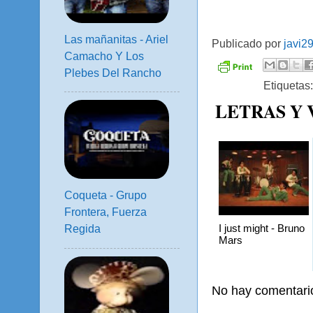
Las mañanitas - Ariel
Publicado por
javi2
Camacho Y Los
Plebes Del Rancho
Etiquetas
LETRAS Y
Coqueta - Grupo
Frontera, Fuerza
I just might - Bruno
Regida
Mars
No hay comentari