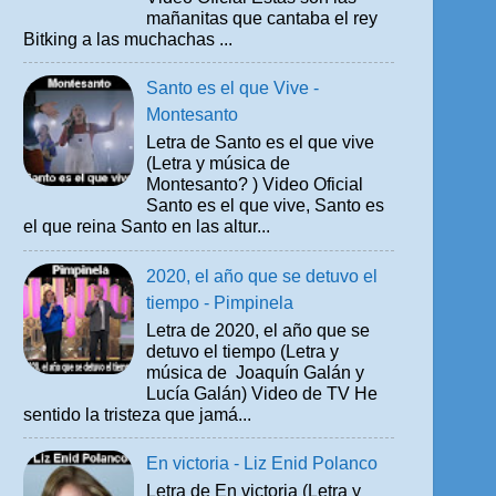
mañanitas que cantaba el rey
Bitking a las muchachas ...
Santo es el que Vive -
Montesanto
Letra de Santo es el que vive
(Letra y música de
Montesanto? ) Video Oficial
Santo es el que vive, Santo es
el que reina Santo en las altur...
2020, el año que se detuvo el
tiempo - Pimpinela
Letra de 2020, el año que se
detuvo el tiempo (Letra y
música de Joaquín Galán y
Lucía Galán) Video de TV He
sentido la tristeza que jamá...
En victoria - Liz Enid Polanco
Letra de En victoria (Letra y