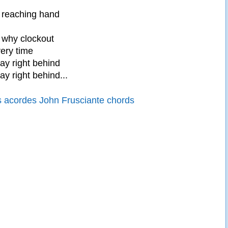
a reaching hand
d why clockout
ery time
tay right behind
tay right behind...
 acordes John Frusciante chords