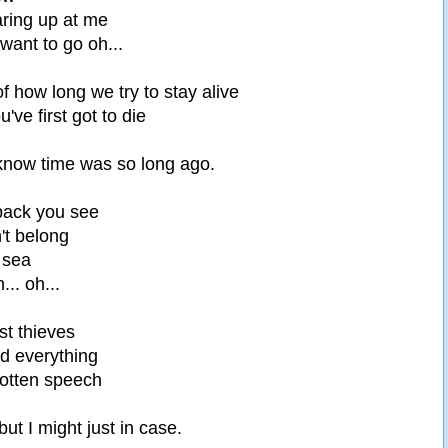
ring up at me
want to go oh...
of how long we try to stay alive
've first got to die
know time was so long ago.
back you see
't belong
 sea
.. oh...
est thieves
d everything
rgotten speech
 but I might just in case.