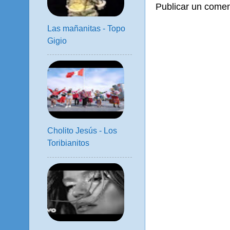
Publicar un comen
Las mañanitas - Topo
Gigio
Cholito Jesús - Los
Toribianitos