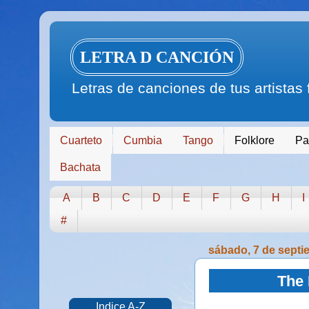
LETRA D CANCIÓN
Letras de canciones de tus artistas
Cuarteto
Cumbia
Tango
Folklore
Pa
Bachata
A
B
C
D
E
F
G
H
I
#
sábado, 7 de septi
The 
Indice A-Z