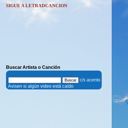
SIGUE A LETRADCANCION
Buscar Artista o Canción
.
c/s acento
.
Avisen si algún video está caído