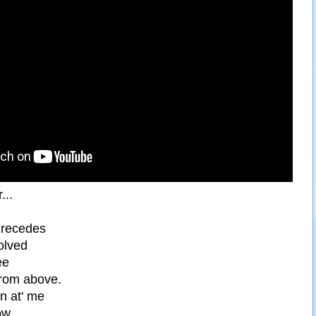
...
 recedes
olved
ee
from above.
n at' me
ow