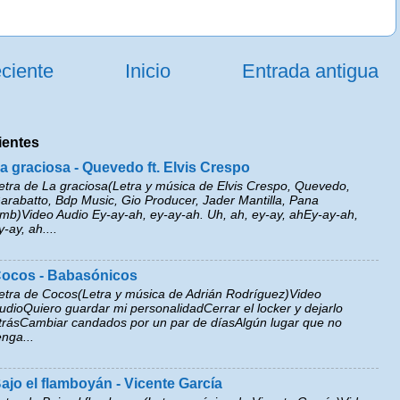
ciente
Inicio
Entrada antigua
ientes
a graciosa - Quevedo ft. Elvis Crespo
etra de La graciosa(Letra y música de Elvis Crespo, Quevedo,
arabatto, Bdp Music, Gio Producer, Jader Mantilla, Pana
mb)Video Audio Ey-ay-ah, ey-ay-ah. Uh, ah, ey-ay, ahEy-ay-ah,
y-ay, ah....
ocos - Babasónicos
etra de Cocos(Letra y música de Adrián Rodríguez)Video
udioQuiero guardar mi personalidadCerrar el locker y dejarlo
trásCambiar candados por un par de díasAlgún lugar que no
enga...
ajo el flamboyán - Vicente García