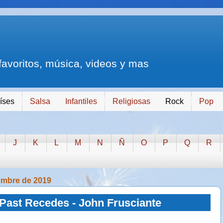
 favoritos, música, videos y mas
íses
Salsa
Infantiles
Religiosas
Rock
Pop
J
K
L
M
N
Ñ
O
P
Q
R
embre de 2019
Past Recedes - John Frusciante