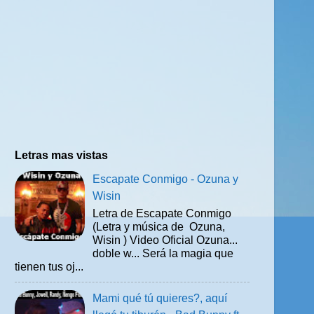
Letras mas vistas
Escapate Conmigo - Ozuna y
Wisin
Letra de Escapate Conmigo
(Letra y música de Ozuna,
Wisin ) Video Oficial Ozuna...
doble w... Será la magia que
tienen tus oj...
Mami qué tú quieres?, aquí