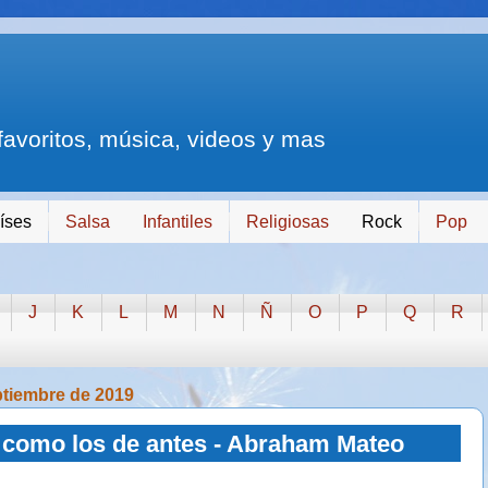
 favoritos, música, videos y mas
íses
Salsa
Infantiles
Religiosas
Rock
Pop
J
K
L
M
N
Ñ
O
P
Q
R
ptiembre de 2019
como los de antes - Abraham Mateo