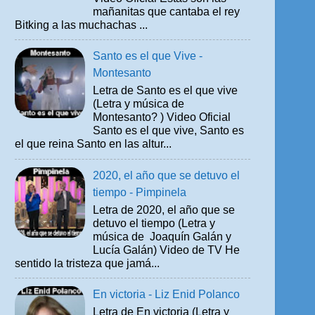
mañanitas que cantaba el rey
Bitking a las muchachas ...
Santo es el que Vive -
Montesanto
Letra de Santo es el que vive
(Letra y música de
Montesanto? ) Video Oficial
Santo es el que vive, Santo es
el que reina Santo en las altur...
2020, el año que se detuvo el
tiempo - Pimpinela
Letra de 2020, el año que se
detuvo el tiempo (Letra y
música de Joaquín Galán y
Lucía Galán) Video de TV He
sentido la tristeza que jamá...
En victoria - Liz Enid Polanco
Letra de En victoria (Letra y