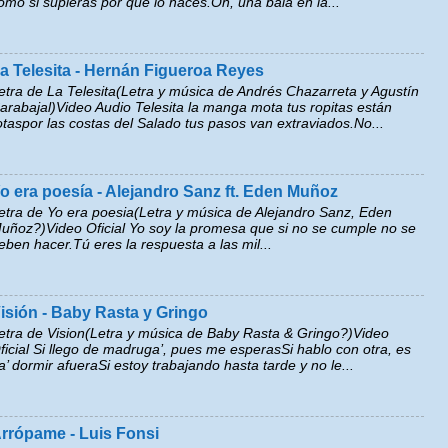
omo si supieras por qué lo haces.Oh, una bala en la...
a Telesita - Hernán Figueroa Reyes
etra de La Telesita(Letra y música de Andrés Chazarreta y Agustín
arabajal)Video Audio Telesita la manga mota tus ropitas están
otaspor las costas del Salado tus pasos van extraviados.No...
o era poesía - Alejandro Sanz ft. Eden Muñoz
etra de Yo era poesia(Letra y música de Alejandro Sanz, Eden
uñoz?)Video Oficial Yo soy la promesa que si no se cumple no se
eben hacer.Tú eres la respuesta a las mil...
isión - Baby Rasta y Gringo
etra de Vision(Letra y música de Baby Rasta & Gringo?)Video
ficial Si llego de madruga’, pues me esperasSi hablo con otra, es
a’ dormir afueraSi estoy trabajando hasta tarde y no le...
rrópame - Luis Fonsi