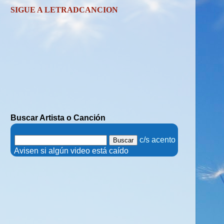
SIGUE A LETRADCANCION
Buscar Artista o Canción
.
c/s acento
.
Avisen si algún video está caído