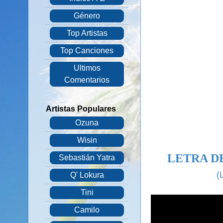
Género
Top Artistas
Top Canciones
Ultimos
Comentarios
Artistas Populares
Ozuna
Wisin
LETRA D
Sebastián Yatra
(
Q' Lokura
Tini
Camilo