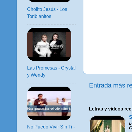
Cholito Jesús - Los
Toribianitos
Las Promesas - Crystal
y Wendy
Entrada más re
Letras y videos rec
S
L
No Puedo Vivir Sin Ti -
O