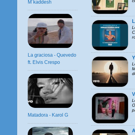
c
M´kaddesh
L
L
C
r
La graciosa - Quevedo
Y
ft. Elvis Crespo
L
M
d
V
L
O
p
Matadora - Karol G
A