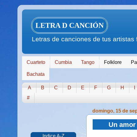
LETRA D CANCIÓN
Letras de canciones de tus artistas
Cuarteto
Cumbia
Tango
Folklore
Pa
Bachata
A
B
C
D
E
F
G
H
I
#
domingo, 15 de se
Un amor 
Indice A-Z