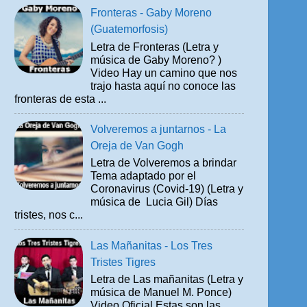
Fronteras - Gaby Moreno
(Guatemorfosis)
Letra de Fronteras (Letra y
música de Gaby Moreno? )
Video Hay un camino que nos
trajo hasta aquí no conoce las
fronteras de esta ...
Volveremos a juntarnos - La
Oreja de Van Gogh
Letra de Volveremos a brindar
Tema adaptado por el
Coronavirus (Covid-19) (Letra y
música de Lucia Gil) Días
tristes, nos c...
Las Mañanitas - Los Tres
Tristes Tigres
Letra de Las mañanitas (Letra y
música de Manuel M. Ponce)
Video Oficial Estas son las