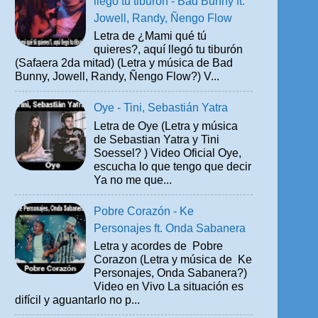
llegó tu tiburón - Bad Bunny ft.
Jowell, Randy, Ñengo Flow
Letra de ¿Mami qué tú
quieres?, aquí llegó tu tiburón
(Safaera 2da mitad) (Letra y música de Bad
Bunny, Jowell, Randy, Ñengo Flow?) V...
Oye - Tini, Sebastián Yatra
Letra de Oye (Letra y música
de Sebastian Yatra y Tini
Soessel? ) Video Oficial Oye,
escucha lo que tengo que decir
Ya no me que...
Pobre Corazón - Ke
Personajes ft. Onda Sabanera
Letra y acordes de Pobre
Corazon (Letra y música de Ke
Personajes, Onda Sabanera?)
Video en Vivo La situación es
difícil y aguantarlo no p...