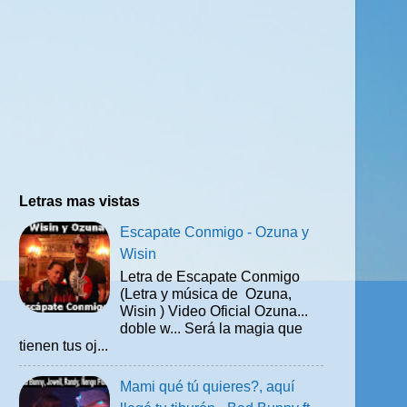
Letras mas vistas
Escapate Conmigo - Ozuna y
Wisin
Letra de Escapate Conmigo
(Letra y música de Ozuna,
Wisin ) Video Oficial Ozuna...
doble w... Será la magia que
tienen tus oj...
Mami qué tú quieres?, aquí