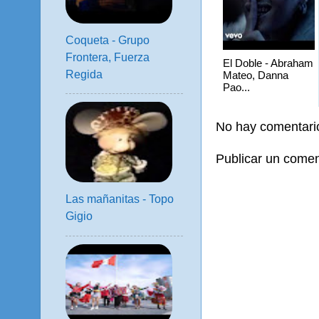
Coqueta - Grupo
Frontera, Fuerza
El Doble - Abraham
Regida
Mateo, Danna
Pao...
No hay comentari
Publicar un comen
Las mañanitas - Topo
Gigio