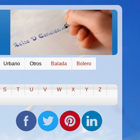
Urbano
Otros
Balada
Bolero
S
T
U
V
W
X
Y
Z