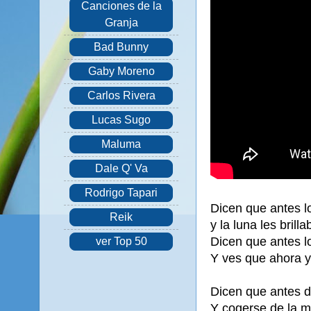
Canciones de la
Granja
Bad Bunny
Gaby Moreno
Carlos Rivera
Lucas Sugo
Maluma
Dale Q' Va
Rodrigo Tapari
Dicen que antes 
Reik
y la luna les bril
Dicen que antes l
ver Top 50
Y ves que ahora y
Dicen que antes d
Y cogerse de la m