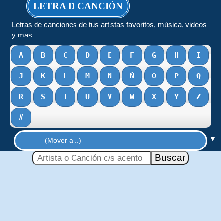
LETRA D CANCIÓN
Letras de canciones de tus artistas favoritos, música, videos
y mas
A
B
C
D
E
F
G
H
I
J
K
L
M
N
Ñ
O
P
Q
R
S
T
U
V
W
X
Y
Z
#
▼