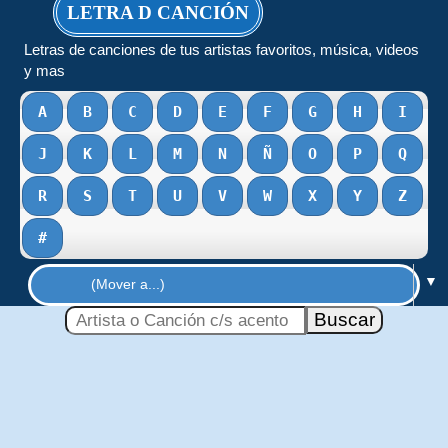
LETRA D CANCIÓN
Letras de canciones de tus artistas favoritos, música, videos
y mas
A
B
C
D
E
F
G
H
I
J
K
L
M
N
Ñ
O
P
Q
R
S
T
U
V
W
X
Y
Z
#
▼