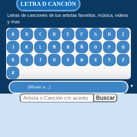
LETRA D CANCIÓN
Letras de canciones de tus artistas favoritos, música, videos
y mas
A
B
C
D
E
F
G
H
I
J
K
L
M
N
Ñ
O
P
Q
R
S
T
U
V
W
X
Y
Z
#
▼