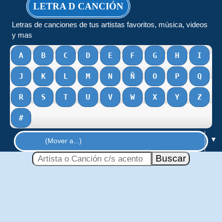
LETRA D CANCIÓN
Letras de canciones de tus artistas favoritos, música, videos
y mas
A
B
C
D
E
F
G
H
I
J
K
L
M
N
Ñ
O
P
Q
R
S
T
U
V
W
X
Y
Z
#
▼