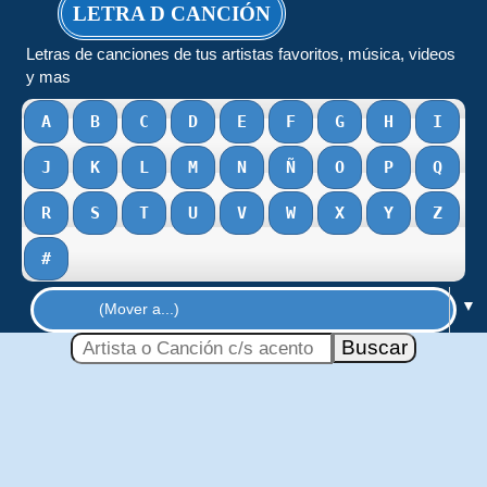
LETRA D CANCIÓN
Letras de canciones de tus artistas favoritos, música, videos
y mas
A
B
C
D
E
F
G
H
I
J
K
L
M
N
Ñ
O
P
Q
R
S
T
U
V
W
X
Y
Z
#
▼