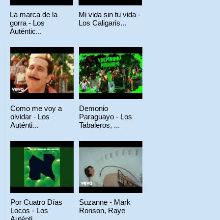
La marca de la
Mi vida sin tu vida -
gorra - Los
Los Caligaris...
Auténtic...
Como me voy a
Demonio
olvidar - Los
Paraguayo - Los
Auténti...
Tabaleros, ...
Por Cuatro Días
Suzanne - Mark
Locos - Los
Ronson, Raye
Auténti...