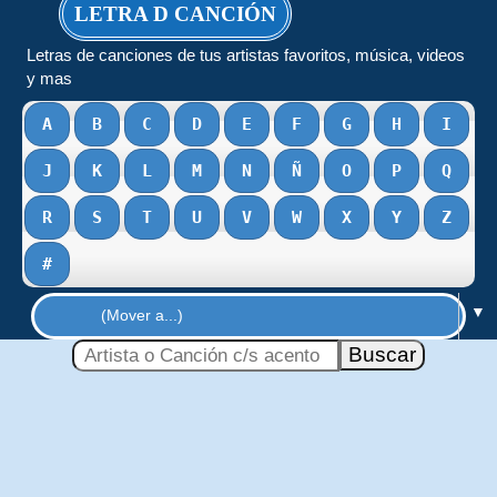
LETRA D CANCIÓN
Letras de canciones de tus artistas favoritos, música, videos
y mas
A
B
C
D
E
F
G
H
I
J
K
L
M
N
Ñ
O
P
Q
R
S
T
U
V
W
X
Y
Z
#
▼