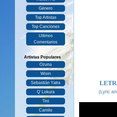
Género
Top Artistas
Top Canciones
Ultimos
Comentarios
Artistas Populares
Ozuna
Wisin
LETR
Sebastián Yatra
(Lyric a
Q' Lokura
Tini
Camilo