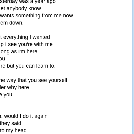
yesterday was a year ago
 let anybody know
wants something from me now
them down.
t everything I wanted
p I see you're with me
ong as I'm here
ou
re but you can learn to.
the way that you see yourself
der why here
e you.
, would I do it again
they said
 to my head