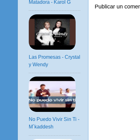
Matadora - Karol G
Publicar un comen
Las Promesas - Crystal
y Wendy
No Puedo Vivir Sin Ti -
M´kaddesh