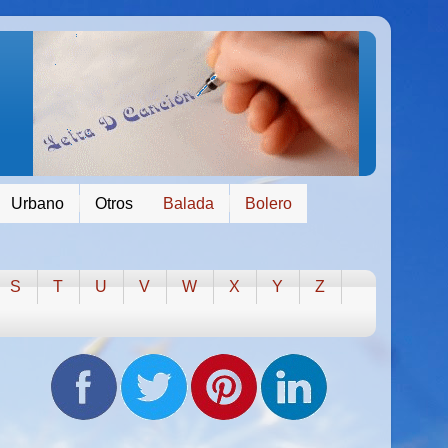
Urbano
Otros
Balada
Bolero
S
T
U
V
W
X
Y
Z