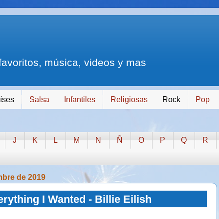
 favoritos, música, videos y mas
íses
Salsa
Infantiles
Religiosas
Rock
Pop
J
K
L
M
N
Ñ
O
P
Q
R
mbre de 2019
rything I Wanted - Billie Eilish