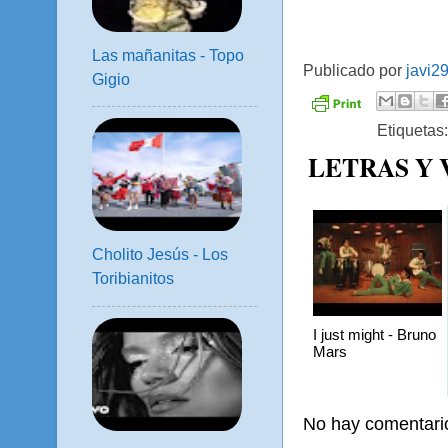
Las mañanitas - Topo
Publicado por
javi2
Gigio
Etiquetas
LETRAS Y
Cholito Jesús - Los
Toribianitos
I just might - Bruno
Mars
No hay comentari