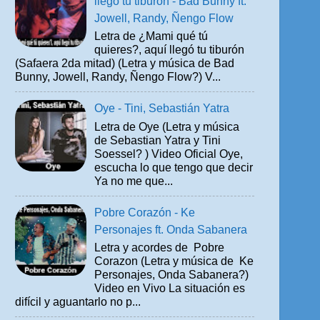
llegó tu tiburón - Bad Bunny ft.
Jowell, Randy, Ñengo Flow
Letra de ¿Mami qué tú
quieres?, aquí llegó tu tiburón
(Safaera 2da mitad) (Letra y música de Bad
Bunny, Jowell, Randy, Ñengo Flow?) V...
Oye - Tini, Sebastián Yatra
Letra de Oye (Letra y música
de Sebastian Yatra y Tini
Soessel? ) Video Oficial Oye,
escucha lo que tengo que decir
Ya no me que...
Pobre Corazón - Ke
Personajes ft. Onda Sabanera
Letra y acordes de Pobre
Corazon (Letra y música de Ke
Personajes, Onda Sabanera?)
Video en Vivo La situación es
difícil y aguantarlo no p...