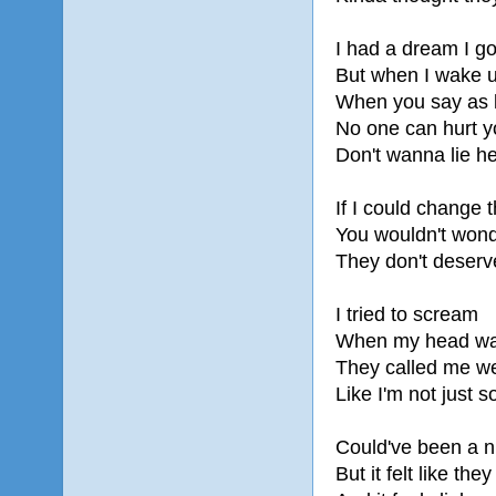
I had a dream I go
But when I wake u
When you say as l
No one can hurt y
Don't wanna lie he
If I could change 
You wouldn't won
They don't deserv
I tried to scream
When my head wa
They called me w
Like I'm not just 
Could've been a 
But it felt like the