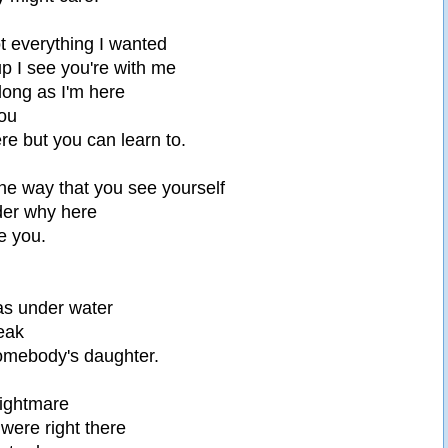
t everything I wanted
p I see you're with me
ong as I'm here
ou
re but you can learn to.
the way that you see yourself
der why here
e you.
s under water
eak
somebody's daughter.
nightmare
y were right there