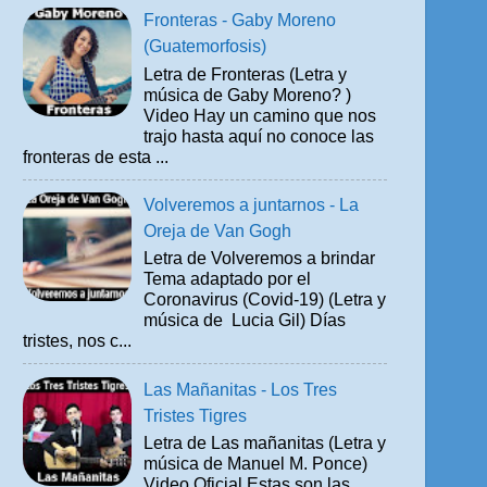
Fronteras - Gaby Moreno
(Guatemorfosis)
Letra de Fronteras (Letra y
música de Gaby Moreno? )
Video Hay un camino que nos
trajo hasta aquí no conoce las
fronteras de esta ...
Volveremos a juntarnos - La
Oreja de Van Gogh
Letra de Volveremos a brindar
Tema adaptado por el
Coronavirus (Covid-19) (Letra y
música de Lucia Gil) Días
tristes, nos c...
Las Mañanitas - Los Tres
Tristes Tigres
Letra de Las mañanitas (Letra y
música de Manuel M. Ponce)
Video Oficial Estas son las