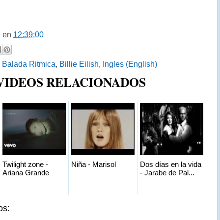
9
en
12:39:00
:
Balada Ritmica
,
Billie Eilish
,
Ingles (English)
 VIDEOS RELACIONADOS
Twilight zone -
Niña - Marisol
Dos días en la vida
Ariana Grande
- Jarabe de Pal...
os: