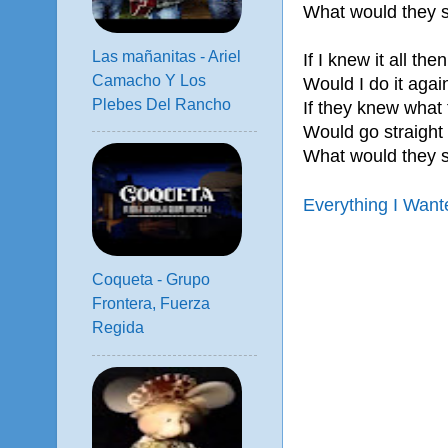
What would they s
Las mañanitas - Ariel
If I knew it all then
Camacho Y Los
Would I do it again
Plebes Del Rancho
If they knew what 
Would go straight
What would they s
Everything I Wante
Coqueta - Grupo
Frontera, Fuerza
Regida