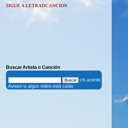
SIGUE A LETRADCANCION
Buscar Artista o Canción
.
c/s acento
.
Avisen si algún video está caído