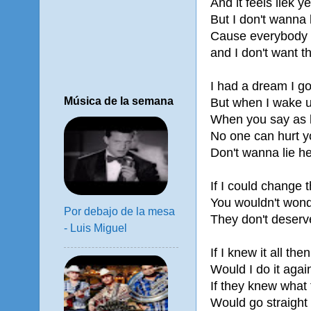
And it feels liek 
But I don't wanna
Cause everybody 
and I don't want 
I had a dream I go
Música de la semana
But when I wake u
When you say as l
No one can hurt y
Don't wanna lie he
If I could change 
You wouldn't won
Por debajo de la mesa
They don't deserv
- Luis Miguel
If I knew it all then
Would I do it again
If they knew what 
Would go straight