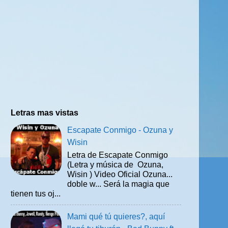
Letras mas vistas
Escapate Conmigo - Ozuna y
Wisin
Letra de Escapate Conmigo
(Letra y música de Ozuna,
Wisin ) Video Oficial Ozuna...
doble w... Será la magia que
tienen tus oj...
Mami qué tú quieres?, aquí