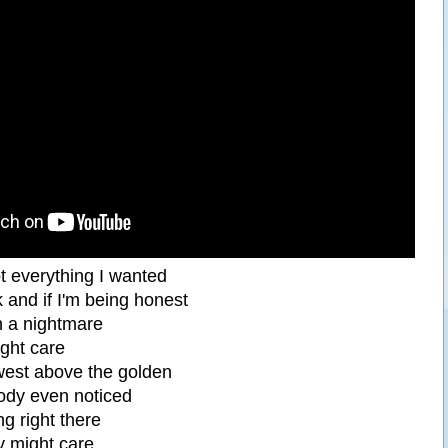
t everything I wanted
 and if I'm being honest
n a nightmare
ght care
 west above the golden
ody even noticed
g right there
y might care.