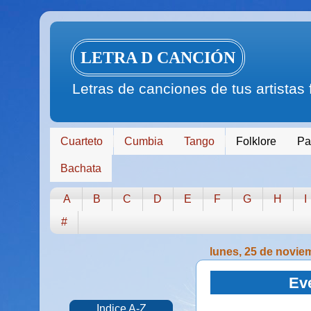
LETRA D CANCIÓN
Letras de canciones de tus artistas
Cuarteto
Cumbia
Tango
Folklore
Pa
Bachata
A
B
C
D
E
F
G
H
I
#
lunes, 25 de novie
Eve
Indice A-Z