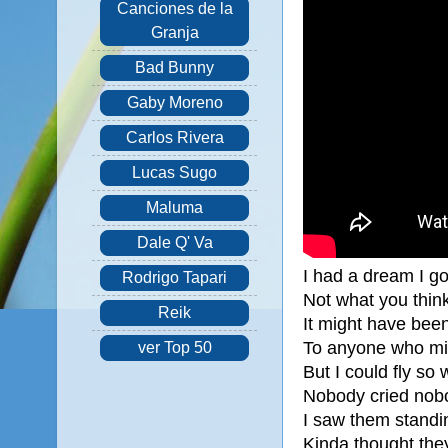
Canciones de la
Granja
Bad Bunny
Gaby Moreno
Carlos Rivera
Lucas Sugo
Maluma
Dale Q' Va
I had a dream I go
Rodrigo Tapari
Not what you think
Reik
It might have bee
To anyone who mi
ver Top 50
But I could fly so
Nobody cried nob
I saw them standin
Kinda thought the