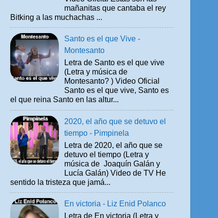
mañanitas que cantaba el rey
Bitking a las muchachas ...
Santo es el que Vive -
Montesanto
Letra de Santo es el que vive
(Letra y música de
Montesanto? ) Video Oficial
Santo es el que vive, Santo es
el que reina Santo en las altur...
2020, el año que se detuvo el
tiempo - Pimpinela
Letra de 2020, el año que se
detuvo el tiempo (Letra y
música de Joaquín Galán y
Lucía Galán) Video de TV He
sentido la tristeza que jamá...
En victoria - Liz Enid Polanco
Letra de En victoria (Letra y