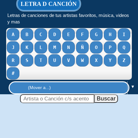
LETRA D CANCIÓN
Letras de canciones de tus artistas favoritos, música, videos
y mas
A
B
C
D
E
F
G
H
I
J
K
L
M
N
Ñ
O
P
Q
R
S
T
U
V
W
X
Y
Z
#
▼