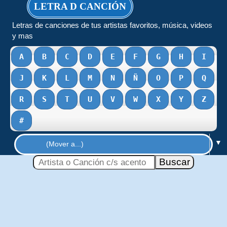
LETRA D CANCIÓN
Letras de canciones de tus artistas favoritos, música, videos
y mas
A
B
C
D
E
F
G
H
I
J
K
L
M
N
Ñ
O
P
Q
R
S
T
U
V
W
X
Y
Z
#
▼