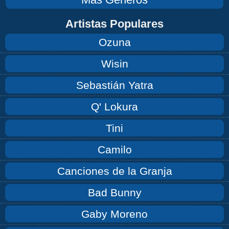
Artistas Populares
Ozuna
Wisin
Sebastián Yatra
Q' Lokura
Tini
Camilo
Canciones de la Granja
Bad Bunny
Gaby Moreno