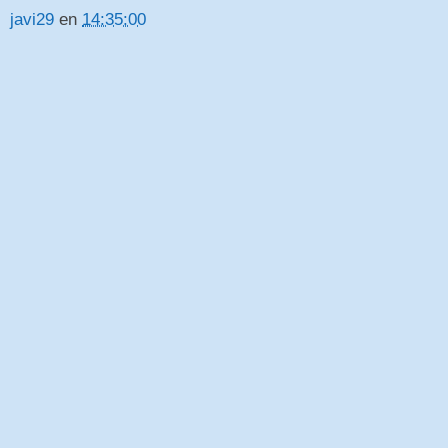
javi29
en
14:35:00