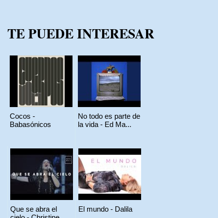
TE PUEDE INTERESAR
Cocos -
No todo es parte de
Babasónicos
la vida - Ed Ma...
Que se abra el
El mundo - Dalila
cielo - Christine