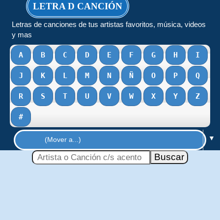
LETRA D CANCIÓN
Letras de canciones de tus artistas favoritos, música, videos
y mas
A
B
C
D
E
F
G
H
I
J
K
L
M
N
Ñ
O
P
Q
R
S
T
U
V
W
X
Y
Z
#
▼