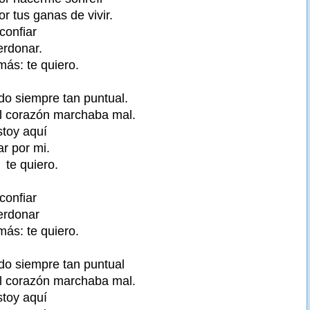
or tus ganas de vivir.
confiar
erdonar.
ás: te quiero.
do siempre tan puntual.
l corazón marchaba mal.
stoy aquí
r por mi.
 te quiero.
confiar
perdonar
ás: te quiero.
ado siempre tan puntual
l corazón marchaba mal.
stoy aquí