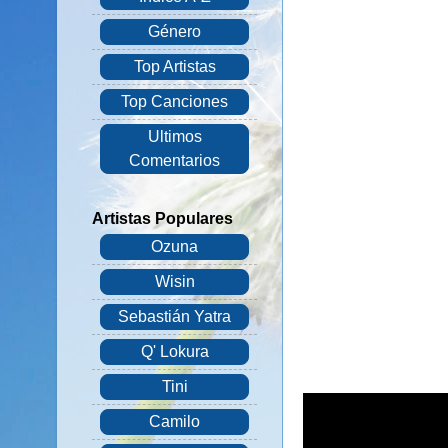
Género
Top Artistas
Top Canciones
Ultimos
Comentarios
Artistas Populares
Ozuna
Wisin
Sebastián Yatra
Q' Lokura
Tini
Camilo