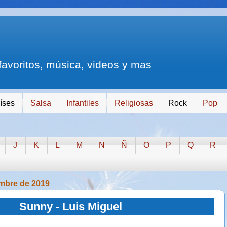
 favoritos, música, videos y mas
íses
Salsa
Infantiles
Religiosas
Rock
Pop
J
K
L
M
N
Ñ
O
P
Q
R
embre de 2019
Sunny - Luis Miguel