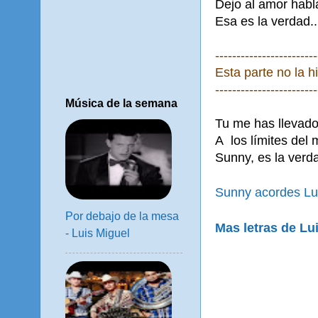
Dejo al amor habla
Esa es la verdad..
------------------------
Esta parte no la h
------------------------
Música de la semana
Tu me has llevado
A los límites del 
Sunny, es la verda
Sunny acordes Lu
Por debajo de la mesa
Mas letras de Lu
- Luis Miguel