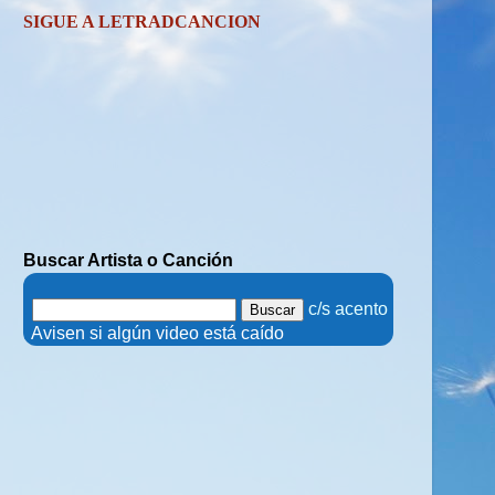
SIGUE A LETRADCANCION
Buscar Artista o Canción
.
c/s acento
.
Avisen si algún video está caído