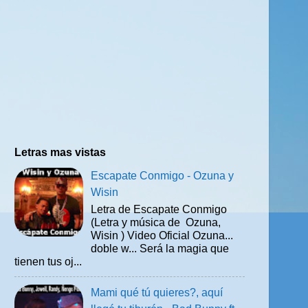
Letras mas vistas
Escapate Conmigo - Ozuna y
Wisin
Letra de Escapate Conmigo
(Letra y música de Ozuna,
Wisin ) Video Oficial Ozuna...
doble w... Será la magia que
tienen tus oj...
Mami qué tú quieres?, aquí