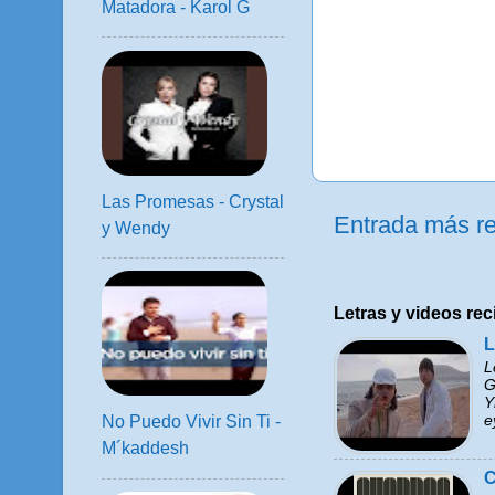
Matadora - Karol G
Las Promesas - Crystal
Entrada más re
y Wendy
Letras y videos rec
L
L
G
Y
e
No Puedo Vivir Sin Ti -
M´kaddesh
C