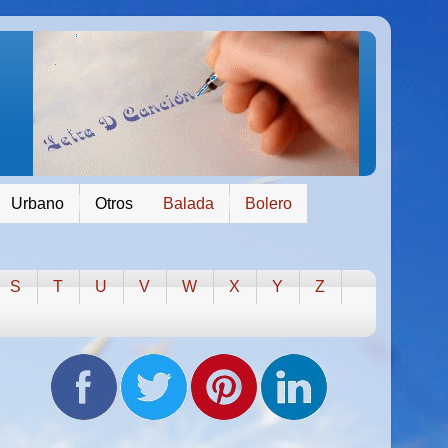
Urbano
Otros
Balada
Bolero
S
T
U
V
W
X
Y
Z