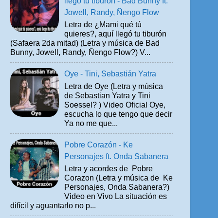
llegó tu tiburón - Bad Bunny ft.
Jowell, Randy, Ñengo Flow
Letra de ¿Mami qué tú
quieres?, aquí llegó tu tiburón
(Safaera 2da mitad) (Letra y música de Bad
Bunny, Jowell, Randy, Ñengo Flow?) V...
Oye - Tini, Sebastián Yatra
Letra de Oye (Letra y música
de Sebastian Yatra y Tini
Soessel? ) Video Oficial Oye,
escucha lo que tengo que decir
Ya no me que...
Pobre Corazón - Ke
Personajes ft. Onda Sabanera
Letra y acordes de Pobre
Corazon (Letra y música de Ke
Personajes, Onda Sabanera?)
Video en Vivo La situación es
difícil y aguantarlo no p...