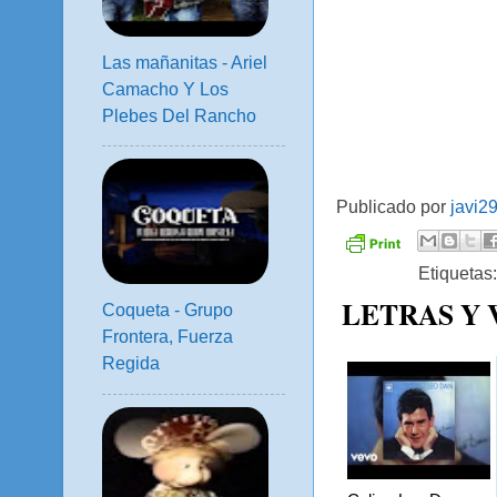
Las mañanitas - Ariel
Camacho Y Los
Plebes Del Rancho
Publicado por
javi2
Etiquetas
LETRAS Y
Coqueta - Grupo
Frontera, Fuerza
Regida