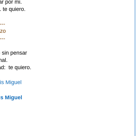
r por mi.
. te quiero.
---
izo
---
 sin pensar
mal.
d: te quiero.
is Miguel
is Miguel