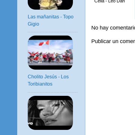
Celia - Leo Dan
Las mañanitas - Topo
Gigio
No hay comentari
Publicar un comen
Cholito Jesús - Los
Toribianitos