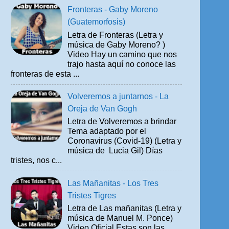
Fronteras - Gaby Moreno
(Guatemorfosis)
Letra de Fronteras (Letra y
música de Gaby Moreno? )
Video Hay un camino que nos
trajo hasta aquí no conoce las
fronteras de esta ...
Volveremos a juntarnos - La
Oreja de Van Gogh
Letra de Volveremos a brindar
Tema adaptado por el
Coronavirus (Covid-19) (Letra y
música de Lucia Gil) Días
tristes, nos c...
Las Mañanitas - Los Tres
Tristes Tigres
Letra de Las mañanitas (Letra y
música de Manuel M. Ponce)
Video Oficial Estas son las