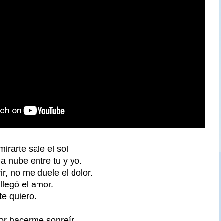
mirarte sale el sol
la nube entre tu y yo.
r, no me duele el dolor.
llegó el amor.
te quiero.
por hacerme sonreír