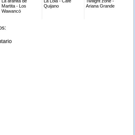
La arañita de
La Lola - Café
Twilight zone -
Martita - Los
Quijano
Ariana Grande
Wawancó
os:
tario