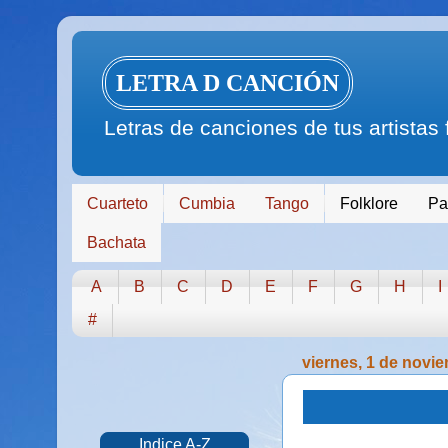
LETRA D CANCIÓN
Letras de canciones de tus artistas
Cuarteto
Cumbia
Tango
Folklore
Pa
Bachata
A
B
C
D
E
F
G
H
I
#
viernes, 1 de novi
Indice A-Z