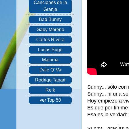
Canciones de la
Granja
Bad Bunny
Gaby Moreno
Carlos Rivera
Lucas Sugo
Maluma
Dale Q' Va
Rodrigo Tapari
Sunny... sólo con 
Reik
Sunny... ni una so
ver Top 50
Hoy empiezo a vivi
Es que por fin me 
Esa es la verdad: 
Sunny... gracias 