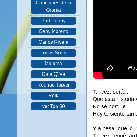
Canciones de la
Granja
Bad Bunny
Gaby Moreno
Carlos Rivera
Lucas Sugo
Maluma
Dale Q' Va
Rodrigo Tapari
Tal vez, será...
Reik
Que esta historia y
No sé porque...
ver Top 50
Hoy te siento tan 
Y a pesar que lo 
Tal vez llegué tar