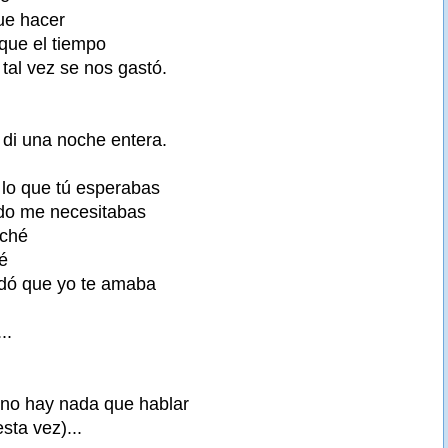
ue hacer
que el tiempo
tal vez se nos gastó.
 di una noche entera.
lo que tú esperabas
do me necesitabas
uché
é
idó que yo te amaba
..
 no hay nada que hablar
sta vez)...