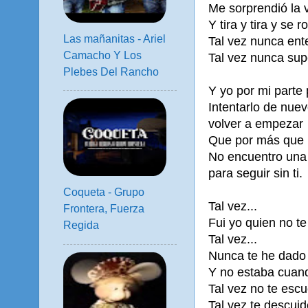
Me sorprendió la v
Y tira y tira y se 
Las mañanitas - Ariel
Tal vez nunca ent
Camacho Y Los
Tal vez nunca su
Plebes Del Rancho
Y yo por mi parte
Intentarlo de nue
volver a empezar
Que por más que 
No encuentro una
para seguir sin ti.
Coqueta - Grupo
Tal vez...
Frontera, Fuerza
Fui yo quien no te
Regida
Tal vez...
Nunca te he dado 
Y no estaba cuan
Tal vez no te esc
Tal vez te descuid