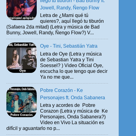
llegó tu tiburón - Bad Bunny ft.
Jowell, Randy, Ñengo Flow
Letra de ¿Mami qué tú
quieres?, aquí llegó tu tiburón
(Safaera 2da mitad) (Letra y música de Bad
Bunny, Jowell, Randy, Ñengo Flow?) V...
Oye - Tini, Sebastián Yatra
Letra de Oye (Letra y música
de Sebastian Yatra y Tini
Soessel? ) Video Oficial Oye,
escucha lo que tengo que decir
Ya no me que...
Pobre Corazón - Ke
Personajes ft. Onda Sabanera
Letra y acordes de Pobre
Corazon (Letra y música de Ke
Personajes, Onda Sabanera?)
Video en Vivo La situación es
difícil y aguantarlo no p...