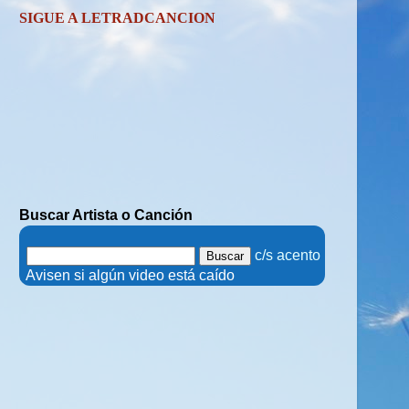
SIGUE A LETRADCANCION
Buscar Artista o Canción
.
c/s acento
.
Avisen si algún video está caído