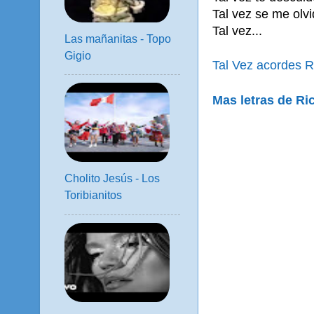
Tal vez se me olv
Tal vez...
Las mañanitas - Topo
Gigio
Tal Vez acordes R
Mas letras de Ri
Cholito Jesús - Los
Toribianitos