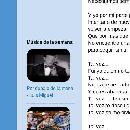
Necesitamos tiem
Y yo por mi parte
Intentarlo de nue
volver a empezar
Que por más que 
Música de la semana
No encuentro una
para seguir sin ti.
Tal vez...
Fui yo quien no te
Tal vez...
Nunca te he dado 
Por debajo de la mesa
Y no estaba cuan
- Luis Miguel
Tal vez no te esc
Tal vez te descuid
Tal vez se me olv
Tal vez...