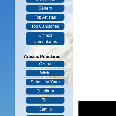
Género
Top Artistas
Top Canciones
Ultimos
Comentarios
Artistas Populares
Ozuna
Wisin
Sebastián Yatra
Q' Lokura
Tini
Camilo