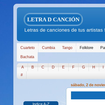
LETRA D CANCIÓN
Letras de canciones de tus artistas
Cuarteto
Cumbia
Tango
Folklore
Pa
Bachata
A
B
C
D
E
F
G
H
I
#
sábado, 2 de novi
Indice A-Z