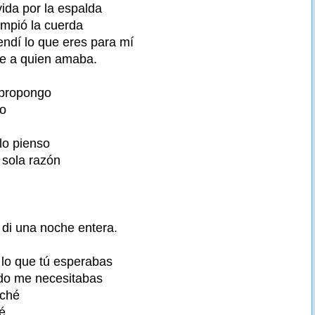
ida por la espalda
rompió la cuerda
endí lo que eres para mí
pe a quien amaba.
 propongo
vo
lo pienso
 sola razón
 di una noche entera.
lo que tú esperabas
do me necesitabas
uché
é