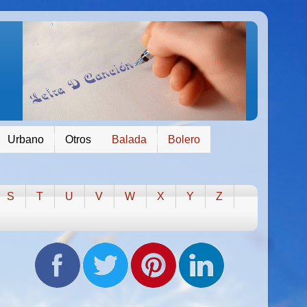
Urbano
Otros
Balada
Bolero
S
T
U
V
W
X
Y
Z