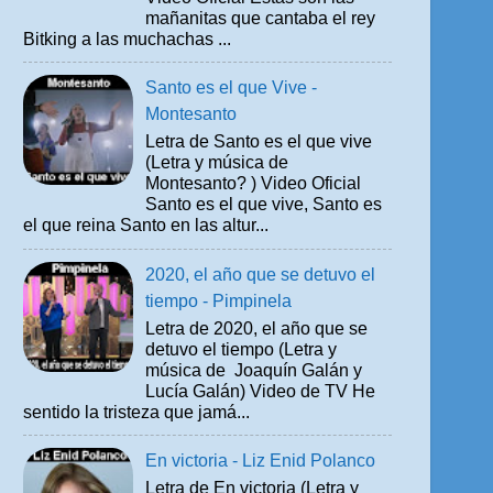
mañanitas que cantaba el rey
Bitking a las muchachas ...
Santo es el que Vive -
Montesanto
Letra de Santo es el que vive
(Letra y música de
Montesanto? ) Video Oficial
Santo es el que vive, Santo es
el que reina Santo en las altur...
2020, el año que se detuvo el
tiempo - Pimpinela
Letra de 2020, el año que se
detuvo el tiempo (Letra y
música de Joaquín Galán y
Lucía Galán) Video de TV He
sentido la tristeza que jamá...
En victoria - Liz Enid Polanco
Letra de En victoria (Letra y