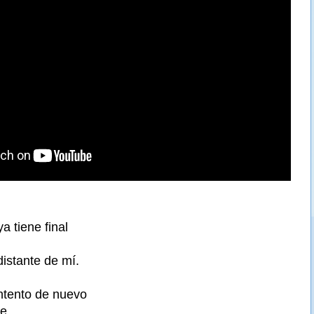
a tiene final
distante de mí.
intento de nuevo
de