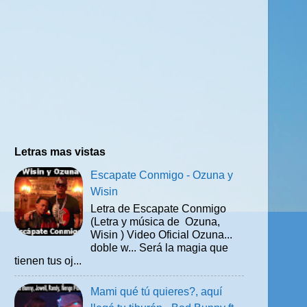
Letras mas vistas
Escapate Conmigo - Ozuna y
Wisin
Letra de Escapate Conmigo
(Letra y música de Ozuna,
Wisin ) Video Oficial Ozuna...
doble w... Será la magia que
tienen tus oj...
Mami qué tú quieres?, aquí