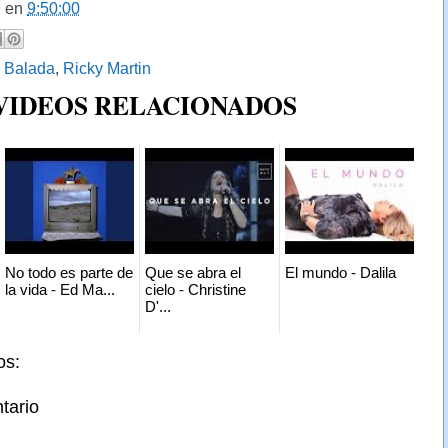
9
en
9:50:00
:
Balada
,
Ricky Martin
 VIDEOS RELACIONADOS
No todo es parte de
Que se abra el
El mundo - Dalila
la vida - Ed Ma...
cielo - Christine
D'...
os:
tario