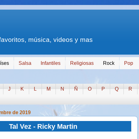
 favoritos, música, videos y mas
íses
Salsa
Infantiles
Religiosas
Rock
Pop
J
K
L
M
N
Ñ
O
P
Q
R
embre de 2019
Tal Vez - Ricky Martin