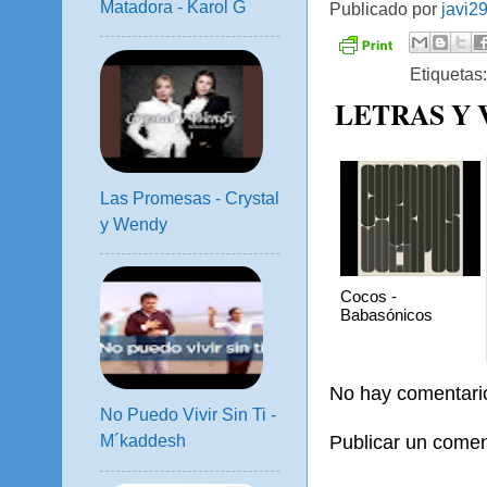
Matadora - Karol G
Publicado por
javi2
Etiquetas
LETRAS Y
Las Promesas - Crystal
y Wendy
Cocos -
Babasónicos
No hay comentari
No Puedo Vivir Sin Ti -
Publicar un comen
M´kaddesh