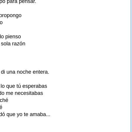
po para pensar.
 propongo
vo
lo pienso
 sola razón
 di una noche entera.
lo que tú esperabas
do me necesitabas
uché
é
idó que yo te amaba...