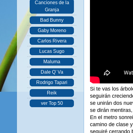
Canciones de la
Granja
Bad Bunny
Gaby Moreno
Carlos Rivera
Lucas Sugo
Maluma
Dale Q' Va
Rodrigo Tapari
Si te vas los árbo
Reik
seguirán creciend
se unirán dos nue
ver Top 50
se dirán mentiras
En el metro sonre
camino de clase y
seguiré cerrando 