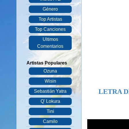
Género
Top Artistas
Top Canciones
Ultimos
Comentarios
Artistas Populares
Ozuna
Wisin
LETRA D
Sebastián Yatra
Q' Lokura
Tini
Camilo