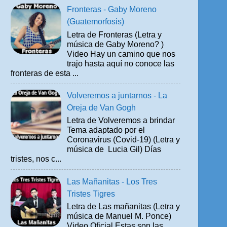
Fronteras - Gaby Moreno
(Guatemorfosis)
Letra de Fronteras (Letra y
música de Gaby Moreno? )
Video Hay un camino que nos
trajo hasta aquí no conoce las
fronteras de esta ...
Volveremos a juntarnos - La
Oreja de Van Gogh
Letra de Volveremos a brindar
Tema adaptado por el
Coronavirus (Covid-19) (Letra y
música de Lucia Gil) Días
tristes, nos c...
Las Mañanitas - Los Tres
Tristes Tigres
Letra de Las mañanitas (Letra y
música de Manuel M. Ponce)
Video Oficial Estas son las