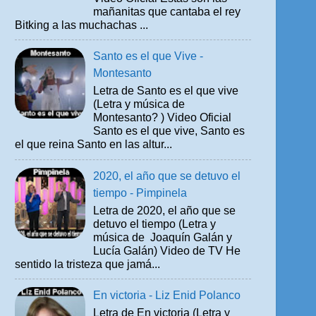
mañanitas que cantaba el rey
Bitking a las muchachas ...
Santo es el que Vive -
Montesanto
Letra de Santo es el que vive
(Letra y música de
Montesanto? ) Video Oficial
Santo es el que vive, Santo es
el que reina Santo en las altur...
2020, el año que se detuvo el
tiempo - Pimpinela
Letra de 2020, el año que se
detuvo el tiempo (Letra y
música de Joaquín Galán y
Lucía Galán) Video de TV He
sentido la tristeza que jamá...
En victoria - Liz Enid Polanco
Letra de En victoria (Letra y