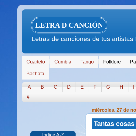
LETRA D CANCIÓN
Letras de canciones de tus artistas
Cuarteto
Cumbia
Tango
Folklore
Pa
Bachata
A
B
C
D
E
F
G
H
I
#
miércoles, 27 de n
Tantas cosas 
Indice A-Z