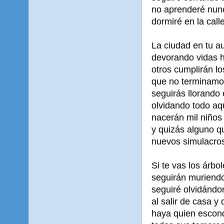
no aprenderé nunc
dormiré en la call
La ciudad en tu a
devorando vidas 
otros cumplirán l
que no terminamo
seguirás llorando
olvidando todo aq
nacerán mil niños
y quizás alguno q
nuevos simulacro
Si te vas los árbo
seguirán muriendo
seguiré olvidándo
al salir de casa y 
haya quien escond