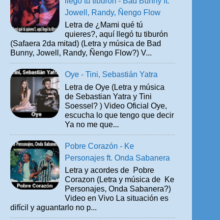
llegó tu tiburón - Bad Bunny ft.
Jowell, Randy, Ñengo Flow
Letra de ¿Mami qué tú
quieres?, aquí llegó tu tiburón
(Safaera 2da mitad) (Letra y música de Bad
Bunny, Jowell, Randy, Ñengo Flow?) V...
Oye - Tini, Sebastián Yatra
Letra de Oye (Letra y música
de Sebastian Yatra y Tini
Soessel? ) Video Oficial Oye,
escucha lo que tengo que decir
Ya no me que...
Pobre Corazón - Ke
Personajes ft. Onda Sabanera
Letra y acordes de Pobre
Corazon (Letra y música de Ke
Personajes, Onda Sabanera?)
Video en Vivo La situación es
difícil y aguantarlo no p...