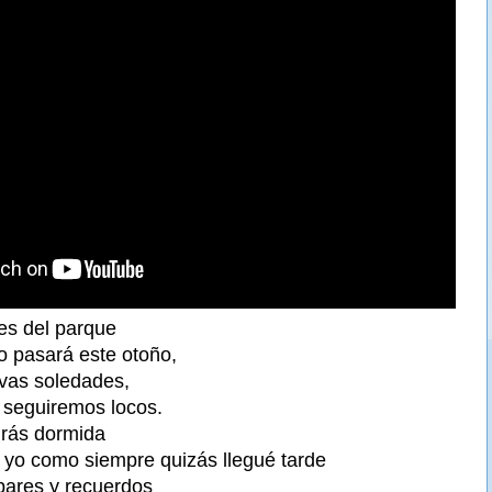
les del parque
o pasará este otoño,
vas soledades,
, seguiremos locos.
irás dormida
 yo como siempre quizás llegué tarde
bares y recuerdos