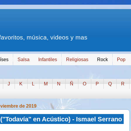
 favoritos, música, videos y mas
íses
Salsa
Infantiles
Religiosas
Rock
Pop
J
K
L
M
N
Ñ
O
P
Q
R
oviembre de 2019
("Todavía" en Acústico) - Ismael Serrano