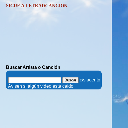
SIGUE A LETRADCANCION
Buscar Artista o Canción
.
c/s acento
.
Avisen si algún video está caído