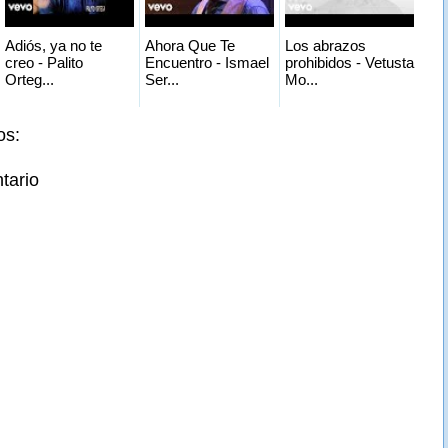
Adiós, ya no te
Ahora Que Te
Los abrazos
creo - Palito
Encuentro - Ismael
prohibidos - Vetusta
Orteg...
Ser...
Mo...
os:
tario