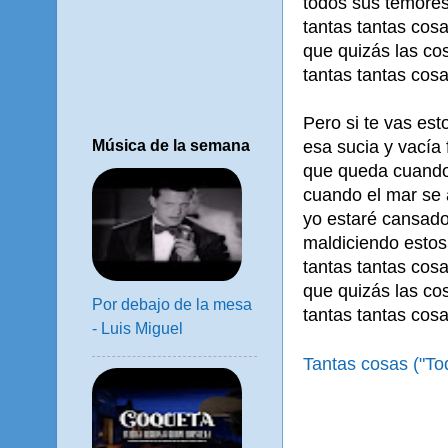
todos sus temores
tantas tantas cos
que quizás las co
tantas tantas cosa
Pero si te vas est
esa sucia y vacía 
Música de la semana
que queda cuando 
cuando el mar se 
yo estaré cansado
maldiciendo estos
tantas tantas cos
que quizás las co
Por debajo de la mesa
tantas tantas cosa
- Luis Miguel
Tantas cosas ("To