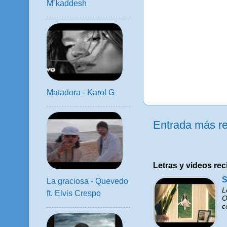
M´kaddesh
Matadora - Karol G
Entrada más re
Letras y videos rec
S
La graciosa - Quevedo
L
ft. Elvis Crespo
O
c