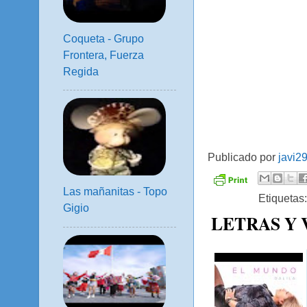
Coqueta - Grupo
Frontera, Fuerza
Regida
Publicado por
javi2
Las mañanitas - Topo
Etiquetas
Gigio
LETRAS Y