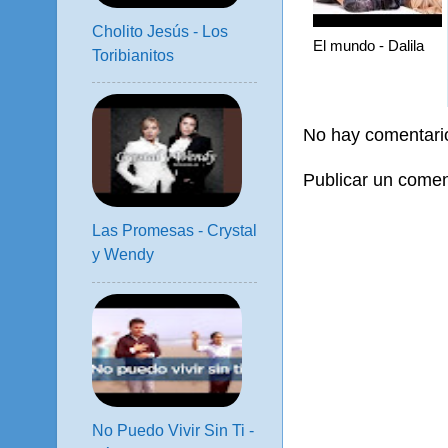
Cholito Jesús - Los
El mundo - Dalila
Toribianitos
No hay comentari
Publicar un comen
Las Promesas - Crystal
y Wendy
No Puedo Vivir Sin Ti -