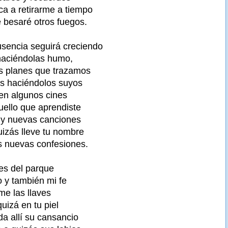
a a retirarme a tiempo
e besaré otros fuegos.
usencia seguirá creciendo
haciéndolas humo,
os planes que trazamos
s haciéndolos suyos
 en algunos cines
uello que aprendiste
 y nuevas canciones
uizás lleve tu nombre
s nuevas confesiones.
les del parque
 y también mi fe
me las llaves
quizá en tu piel
a allí su cansancio