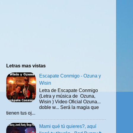
Letras mas vistas
Escapate Conmigo - Ozuna y
Wisin
Letra de Escapate Conmigo
(Letra y música de Ozuna,
Wisin ) Video Oficial Ozuna...
doble w... Será la magia que
tienen tus oj...
Mami qué tú quieres?, aquí