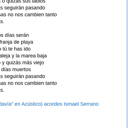
 o quizás sus labios
as seguirán pasando
sas no nos cambien tanto
s.
os días serán
franja de playa
tú te has ido
aleja y la marea baja
 y quizás más viejo
 días muertos
as seguirán pasando
sas no nos cambien tanto
s.
davía" en Acústico) acordes Ismael Serrano