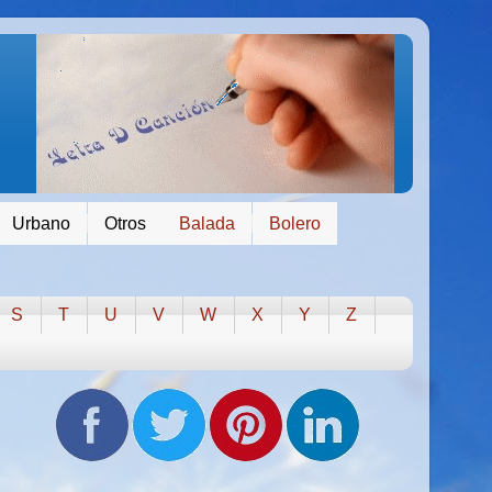
Urbano
Otros
Balada
Bolero
S
T
U
V
W
X
Y
Z