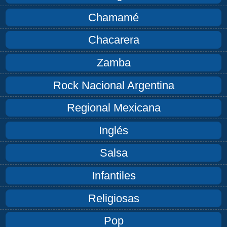
Chamamé
Chacarera
Zamba
Rock Nacional Argentina
Regional Mexicana
Inglés
Salsa
Infantiles
Religiosas
Pop