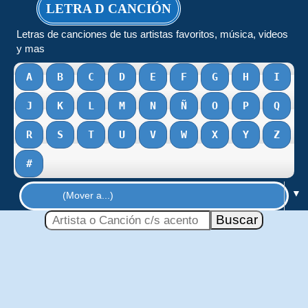
LETRA D CANCIÓN
Letras de canciones de tus artistas favoritos, música, videos
y mas
A
B
C
D
E
F
G
H
I
J
K
L
M
N
Ñ
O
P
Q
R
S
T
U
V
W
X
Y
Z
#
▼