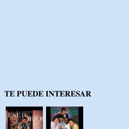
TE PUEDE INTERESAR